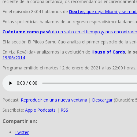
reciente de la corona británica, os recomendamos encarecidamente
En el episodio 8×04 hablamos de
Dexter,
que deja Miami y se muda
En las spoilerticias hablamos de un regreso esperadísimo: la danes
Cuéntame como pasó
da un salto en el tiempo ¡y nos encontrar
El la sección El Piloto Samu Cao analiza el primer episodio de la s
En «La Reválida» analizamos la evolución de
House of Cards
, la 
19/06/2014
.
Programa emitido el martes 12 de enero de 2021 a las 22:00 horas,
Podcast:
Reproducir en una nueva ventana
|
Descargar
(Duración: 
Suscríbete:
Apple Podcasts
|
RSS
Compartir en:
Twitter