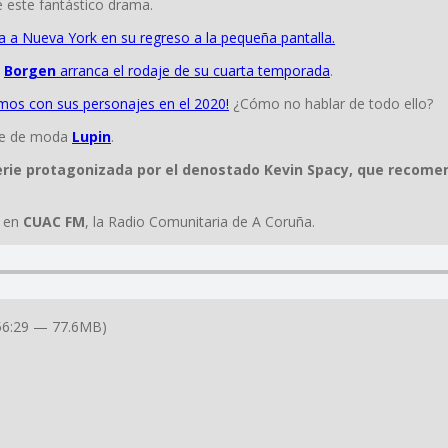
 este fantástico drama.
 a Nueva York en su regreso a la pequeña pantalla.
a
Borgen
arranca el rodaje de su cuarta temporada
.
emos con sus personajes en el 2020!
¿Cómo no hablar de todo ello?
erie de moda
Lupin
.
serie protagonizada por el denostado Kevin Spacy, que recom
 en
CUAC FM
, la Radio Comunitaria de A Coruña.
56:29 — 77.6MB)