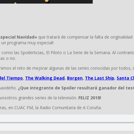
Especial Navidad»
que tratará de compensar la falta de originalidad
la un programa muy especial!
como las Spoilerticias, El Piloto o La Serie de la Semana. Al contra
tas o no.
umimos el reto de mejorar algunas de las series conocidas por todo
 del Tiempo
,
The Walking Dead
,
Borgen
,
The Last Ship
,
Santa Cl
navideño.
¿Que integrante de Spoiler resultará ganador del tes
vosotros grandes series de la televisión.
FELIZ 2018!
oras, en CUAC FM, la Radio Comunitaria de A Coruña.