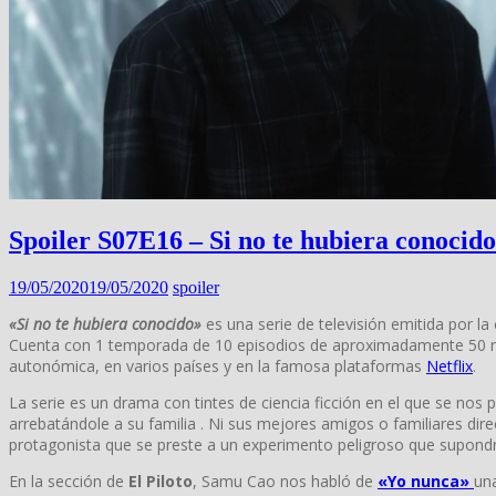
Spoiler S07E16 – Si no te hubiera conocido
19/05/2020
19/05/2020
spoiler
«Si no te hubiera conocido»
es una serie de televisión emitida por la
Cuenta con 1 temporada de 10 episodios de aproximadamente 50 min
autonómica, en varios países y en la famosa plataformas
Netflix
.
La serie es un drama con tintes de ciencia ficción en el que se nos
arrebatándole a su familia . Ni sus mejores amigos o familiares dire
protagonista que se preste a un experimento peligroso que supondr
En la sección de
El Piloto
, Samu Cao nos habló de
«Yo nunca»
un