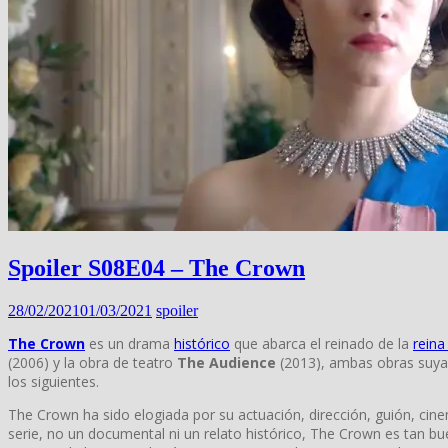
Spoiler S08E04 – The Crown
28/02/2021
01/03/2021
spoiler
The Crown
es un drama
histórico
que abarca el reinado de la
reina 
(2006) y la obra de teatro
The Audience
(2013), ambas obras suya
los siguientes.
The Crown ha sido elogiada por su actuación, dirección, guión, cine
serie, no un documental ni un relato histórico, The Crown es tan bu