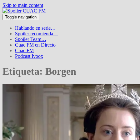
Skip to main content
Toggle navigation
Hablando en serie…
Spoiler recomienda…
Spoiler Team…
Cuac FM en Directo
Cuac FM
Podcast Ivoox
Etiqueta:
Borgen