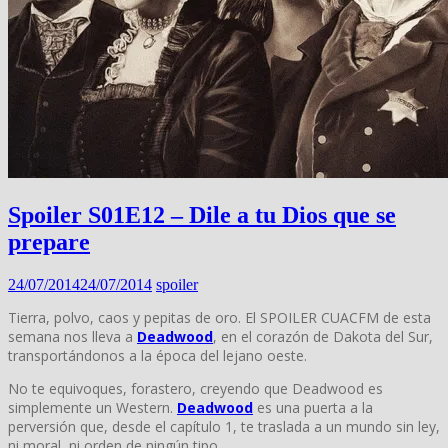
Spoiler S01E12 – Dile a tu Dios que se
prepare
24/07/2014
24/07/2014
spoiler
Tierra, polvo, caos y pepitas de oro. El SPOILER CUACFM de esta
semana nos lleva a
Deadwood
, en el corazón de Dakota del Sur,
transportándonos a la época del lejano oeste.
No te equivoques, forastero, creyendo que Deadwood es
simplemente un Western.
Deadwood
es una puerta a la
perversión que, desde el capítulo 1, te traslada a un mundo sin ley,
ni moral, ni orden de ningún tipo.