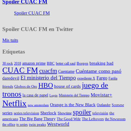
Spoiler CUAC FM
Spoiler CUAC FM
Spoiler CUAC FM en Twitter
Mis tuits
Etiquetas
amazon prime
breaking bad
BBC
Borgen
30 rock
2018
better call saul
CUAC FM
cuacfm
Cuéntame como pasó
Cuentame
El ministerio del Tiempo
Fargo
daredevil
expediente X
Fariña
juego de
HBO
house of cards
friends
Globos de Oro
tronos
Movistar+
la casa de papel
Ministerio del Tiempo
Lupin
Netflix
Orange is the New Black
Outlander
Scorsese
new amsterdam
spoiler
series
Sherlock
series television
televisión
the
Showtime
The Big Bang Theory
americans
The Good Wife
The Leftovers
the Newsroom
Westworld
twin peaks
the office
tv series