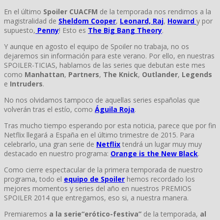
En el último
Spoiler CUACFM
de la temporada nos rendimos a la
magistralidad de
Sheldom Cooper
,
Leonard,
Raj
,
Howard
y por
supuesto,
Penny
! Esto es
The Big Bang Theory
.
Y aunque en agosto el equipo de Spoiler no trabaja, no os
dejaremos sin información para este verano. Por ello, en nuestras
SPOILER-TICIAS, hablamos de las series que debutan este mes
como
Manhattan
,
Partners
,
The Knick
,
Outlander
,
Legends
e
Intruders
.
No nos olvidamos tampoco de aquellas series españolas que
volverán tras el estío, como
Águila Roja
.
Tras mucho tiempo esperando por esta noticia, parece que por fin
Netflix llegará a España en el último trimestre de 2015. Para
celebrarlo, una gran serie de
Netflix
tendrá un lugar muy muy
destacado en nuestro programa:
Orange is the New Black
.
Como cierre espectacular de la primera temporada de nuestro
programa, todo el
equipo de Spoiler
hemos recordado los
mejores momentos y series del año en nuestros PREMIOS
SPOILER 2014 que entregamos, eso si, a nuestra manera.
Premiaremos
a la serie“erótico-festiva”
de la temporada,
al