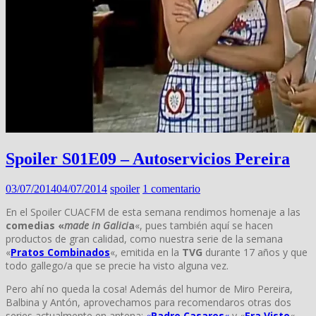
Spoiler S01E09 – Autoservicios Pereira
03/07/2014
04/07/2014
spoiler
1 comentario
En el Spoiler CUACFM de esta semana rendimos homenaje a las
comedias «
made in Galici
a
«, pues también aquí se hacen
productos de gran calidad, como nuestra serie de la semana
«
Pratos Combinados
«, emitida en la
TVG
durante 17 años y que
todo gallego/a que se precie ha visto alguna vez.
Pero ahí no queda la cosa! Además del humor de Miro Pereira,
Balbina y Antón, aprovechamos para recomendaros otras dos
series actualmente en antena:
«
Padre Casares
«
y «
Era Visto
«.