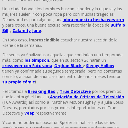
Una ciudad donde los hombres buscan el poder y la riqueza y las
mujeres suelen ir con poca ropa pero con muchas tragedias.
Deadwood es para algunos, una
obra maestra hecha western
y para otros, una buena excusa para recordar la época de
Buffalo
Bill
y
Calamity Jane
.
En todo caso,
imprescindible
escuchar nuestra sección de la
«serie de la semana».
De series ya finalizadas a aquellas que continúan una temporada
más, como
los Simpson
, que en su
season 26
harán un
crossover con Futurama
.
Orphan Black
y
Sleepy Hollow
tienen ya confirmada su segunda temporada, pero no contentas
con ello, acaban de anunciar que dentro de unos meses tendrán
su propio cómic
!
Felicitamos a
Breaking Bad
y
True Detective
por los premios
que les otorgó el lunes la
Asociación de Críticos de Televisión
(TCA Awards) así como a Matthew McConaughey y a Julia Louis-
Dreyfus, premiados por sus grandes interpretaciones en True
Detective y
Veep
respectivamente.
Y como no podemos pasar un Spoiler sin hablar de las series
made in spain
, recordamos aquellas emotivas producciones de