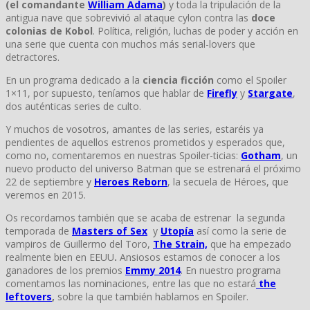
(el comandante
William Adama
)
y toda la tripulación de la
antigua nave que sobrevivió al ataque cylon contra las
doce
colonias de Kobol
. Política, religión, luchas de poder y acción en
una serie que cuenta con muchos más serial-lovers que
detractores.
En un programa dedicado a la
ciencia ficción
como el Spoiler
1×11, por supuesto, teníamos que hablar de
Firefly
y
Stargate
,
dos auténticas series de culto.
Y muchos de vosotros, amantes de las series, estaréis ya
pendientes de aquellos estrenos prometidos y esperados que,
como no, comentaremos en nuestras Spoiler-ticias:
Gotham
, un
nuevo producto del universo Batman que se estrenará el próximo
22 de septiembre y
Heroes Reborn
, la secuela de Héroes, que
veremos en 2015.
Os recordamos también que se acaba de estrenar la segunda
temporada de
Masters of Sex
y
Utopía
así como la serie de
vampiros de Guillermo del Toro,
The Strain,
que ha empezado
realmente bien en EEUU
.
Ansiosos estamos de conocer a los
ganadores de los premios
Emmy 2014
. En nuestro programa
comentamos las nominaciones, entre las que no estará
the
leftovers
,
sobre la que también hablamos en Spoiler.