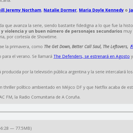
icana.
ill
,
Jeremy Northam
,
Natalie Dormer
,
Maria Doyle Kennedy
o
J
 que avanza la serie, siendo bastante fidedigna a lo que fue la his
y violencia y un buen número de personajes secundarios
muy a
ria, por cortesía de Showtime.
rae la primavera, como
The Get Down,
Better Call Saul,
The Leftovers,
F
 para el verano. Se llamará
The Defenders, se estrenará en Agosto
y
 producida por la televisión pública argentina y la
serie intercalará lo
n thriller político ambientado en Méjico DF y que Netflix acaba de es
AC FM, la Radio Comunitaria de A Coruña.
56:28 — 77.5MB)