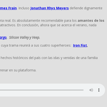
ames Frain
. Incluso
Jonathan Rhys Meyers
defiende dignamente
toria real. Es absolutamente recomendable para los
amantes de los
tractivos. En conclusión, ahora que se acerca el verano, nada
argo
, Silicon Valley y V
eep.
 cuya trama reunirá a sus cuatro superheroes:
Iron Fist
,
s hechos históricos del país con las idas y venidas de una familia
trenar en su plataforma.