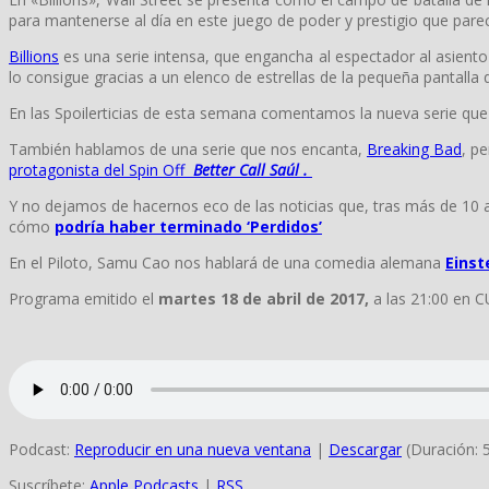
para mantenerse al día en este juego de poder y prestigio que parec
Billions
es una serie intensa, que engancha al espectador al asiento
lo consigue gracias a un elenco de estrellas de la pequeña pantalla 
En las Spoilerticias de esta semana comentamos la nueva serie q
También hablamos de una serie que nos encanta,
Breaking Bad
, p
protagonista del Spin Off
Better Call Saúl .
Y no dejamos de hacernos eco de las noticias que, tras más de 10 
cómo
podría haber terminado ‘Perdidos’
En el Piloto, Samu Cao nos hablará de una comedia alemana
Einst
Programa emitido el
martes 18 de abril de 2017,
a las 21:00 en C
Podcast:
Reproducir en una nueva ventana
|
Descargar
(Duración: 
Suscríbete:
Apple Podcasts
|
RSS