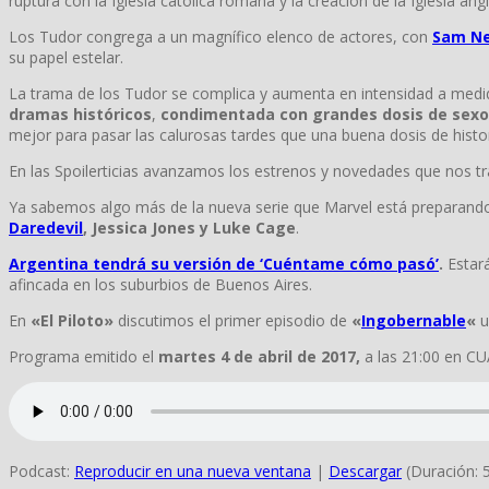
ruptura con la Iglesia católica romana
y la creación de la
Iglesia
angl
Los Tudor congrega a un magnífico elenco de actores, con
Sam Ne
su papel estelar.
La trama de los Tudor se complica y aumenta en intensidad a medida
dramas históricos
,
condimentada con grandes dosis de sexo 
mejor para pasar las calurosas tardes que una buena dosis de histo
En las Spoilerticias avanzamos los estrenos y novedades que nos t
Ya sabemos algo más de la nueva serie que Marvel está preparando
Daredevil
, Jessica Jones y Luke Cage
.
Argentina tendrá su versión de ‘Cuéntame cómo pasó’
.
Estará
afincada en los suburbios de Buenos Aires.
En
«El Piloto»
discutimos el primer episodio de
«
Ingobernable
«
u
Programa emitido el
martes 4 de abril de 2017,
a las 21:00 en CU
Podcast:
Reproducir en una nueva ventana
|
Descargar
(Duración: 