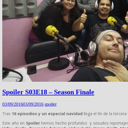
Spoiler S03E18 – Season Finale
03/09/2016
03/09/2016
spoiler
Tras
16 episodios y un especial navidad
llega el fin de la tercer
Este año en
Spoiler
hemos hecho profundos y sesudos reportaje