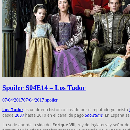
Spoiler S04E14 – Los Tudor
07/04/2017
07/04/2017
spoiler
Los Tudor
es un drama histórico creado por el reputado guionista
desde
2007
hasta 2010 en el canal de pago
Showtime
. En España se
La serie aborda la vida del
Enrique VIII
,
rey de Inglaterra
y
señor de 