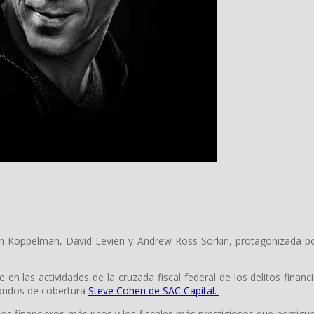
ian Koppelman, David Levien y Andrew Ross Sorkin, protagonizada p
 en las actividades de la cruzada fiscal federal de los delitos finan
 fondos de cobertura
Steve Cohen de SAC Capital.
os financieros más ricos y los fiscales más prestigiosos que persigue