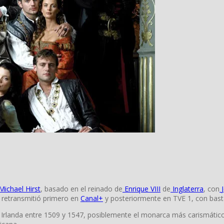
Michael Hirst
, basado en el reinado de
Enrique VIII
de
Inglaterra
, con
 retransmitió primero en
Canal+
y posteriormente en TVE 1, con basta
Irlanda
entre 1509 y 1547, posiblemente el monarca más carismático