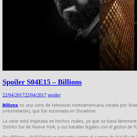
Spoiler S04E15 – Billions
22/04/2017
22/04/2017
spoiler
Billions
es una serie de televisión norteamericana creada por Br
(«Homeland»), que fue estrenada en Showtime.
La serie está inspirada en hechos reales, ya que se basa libremente
Distrito Sur de Nueva York, y sus batallas legales con el gestor de
En «Billions», Wall Street se presenta como el campo de batalla de l