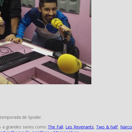
a temporada de Spoiler.
s a grandes series como
The Fall
,
Les Revenants
,
Two & half
,
Narco