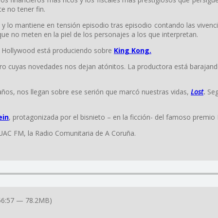
e no tener fin.
 y lo mantiene en tensión episodio tras episodio contando las viven
que no meten en la piel de los personajes a los que interpretan.
ue Hollywood está produciendo sobre
King Kong.
ero cuyas novedades nos dejan atónitos. La productora está baraja
años, nos llegan sobre ese serión que marcó nuestras vidas,
Lost
.
Seg
ein
, protagonizada por el bisnieto – en la ficción- del famoso premio
UAC FM, la Radio Comunitaria de A Coruña.
56:57 — 78.2MB)