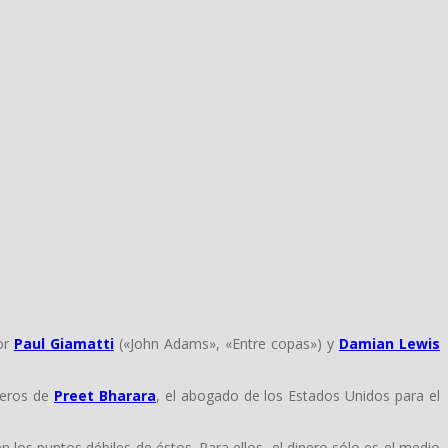
or
Paul Giamatti
(«John Adams», «Entre copas») y
Damian Lewis
cieros de
Preet Bharara
, el abogado de los Estados Unidos para el
n los puntos débiles de éstos. Para ellos, el dinero sólo es el medio