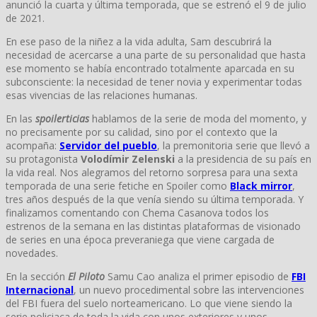
anunció la cuarta y última temporada, que se estrenó el 9 de julio
de 2021.
En ese paso de la niñez a la vida adulta, Sam descubrirá la
necesidad de acercarse a una parte de su personalidad que hasta
ese momento se había encontrado totalmente aparcada en su
subconsciente: la necesidad de tener novia y experimentar todas
esas vivencias de las relaciones humanas.
En las
spoilerticias
hablamos de la serie de moda del momento, y
no precisamente por su calidad, sino por el contexto que la
acompaña:
Servidor del pueblo
, la premonitoria serie que llevó a
su protagonista
Volodímir Zelenski
a la presidencia de su país en
la vida real. Nos alegramos del retorno sorpresa para una sexta
temporada de una serie fetiche en Spoiler como
Black mirror
,
tres años después de la que venía siendo su última temporada. Y
finalizamos comentando con Chema Casanova todos los
estrenos de la semana en las distintas plataformas de visionado
de series en una época preveraniega que viene cargada de
novedades.
En la sección
El Piloto
Samu Cao analiza el primer episodio de
FBI
Internacional
, un nuevo procedimental sobre las intervenciones
del FBI fuera del suelo norteamericano. Lo que viene siendo la
serie policiaca de toda la vida con unos exteriores y unos