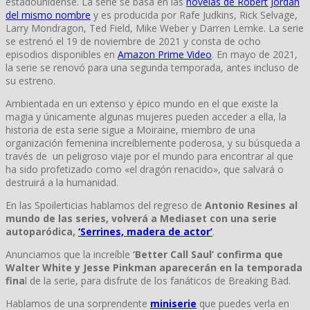
estadounidense. La serie se basa en las
novelas de Robert Jordan
del mismo nombre
y es producida por Rafe Judkins, Rick Selvage,
Larry Mondragon, Ted Field, Mike Weber y Darren Lemke. La serie
se estrenó el 19 de noviembre de 2021 y consta de ocho
episodios disponibles en
Amazon Prime Video
. En mayo de 2021,
la serie se renovó para una segunda temporada, antes incluso de
su estreno.
Ambientada en un extenso y épico mundo en el que existe la
magia y únicamente algunas mujeres pueden acceder a ella, la
historia de esta serie sigue a Moiraine, miembro de una
organización femenina increíblemente poderosa, y su búsqueda a
través de un peligroso viaje por el mundo para encontrar al que
ha sido profetizado como «el dragón renacido», que salvará o
destruirá a la humanidad.
En las Spoilerticias hablamos del regreso de
Antonio Resines al
mundo de las series, volverá a Mediaset con una serie
autoparódica,
‘Serrines, madera de actor’
.
Anunciamos que la increíble
‘Better Call Saul’ confirma que
Walter White y Jesse Pinkman aparecerán en la temporada
fina
l de la serie, para disfrute de los fanáticos de Breaking Bad.
Hablamos de una sorprendente
miniserie
que puedes verla en