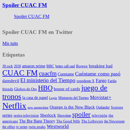
Spoiler CUAC FM
Spoiler CUAC FM
Spoiler CUAC FM en Twitter
Mis tuits
Etiquetas
amazon prime
breaking bad
BBC
Borgen
30 rock
2018
better call saul
CUAC FM
cuacfm
Cuéntame como pasó
Cuentame
El ministerio del Tiempo
Fargo
daredevil
expediente X
Fariña
juego de
HBO
house of cards
friends
Globos de Oro
tronos
Movistar+
la casa de papel
Ministerio del Tiempo
Lupin
Netflix
Orange is the New Black
Outlander
Scorsese
new amsterdam
spoiler
series
Sherlock
series television
televisión
the
Showtime
The Big Bang Theory
americans
The Good Wife
The Leftovers
the Newsroom
Westworld
twin peaks
the office
tv series