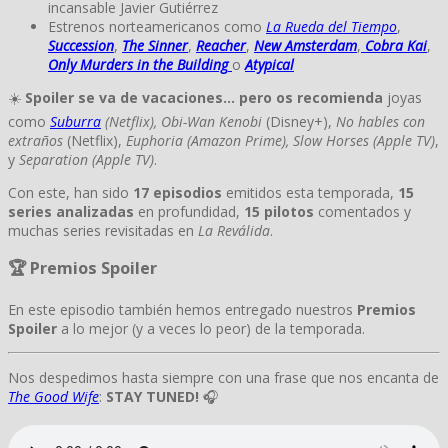
incansable Javier Gutiérrez
Estrenos norteamericanos como
La Rueda del Tiempo
,
Succession
,
The Sinner
,
Reacher
,
New Amsterdam
,
Cobra Kai
,
Only Murders in the Building
o
Atypical
☀️
Spoiler se va de vacaciones… pero os recomienda
joyas
como
Suburra
(Netflix), Obi-Wan Kenobi
(Disney+),
No hables con
extraños
(Netflix),
Euphoria (Amazon Prime), Slow Horses (Apple TV)
,
y
Separation
(Apple TV)
.
Con este, han sido
17 episodios
emitidos esta temporada,
15
series analizadas
en profundidad,
15 pilotos
comentados y
muchas series revisitadas en
La Reválida
.
🏆 Premios Spoiler
En este episodio también hemos entregado nuestros
Premios
Spoiler
a lo mejor (y a veces lo peor) de la temporada.
Nos despedimos hasta siempre con una frase que nos encanta de
The Good Wife
:
STAY TUNED!
🎧