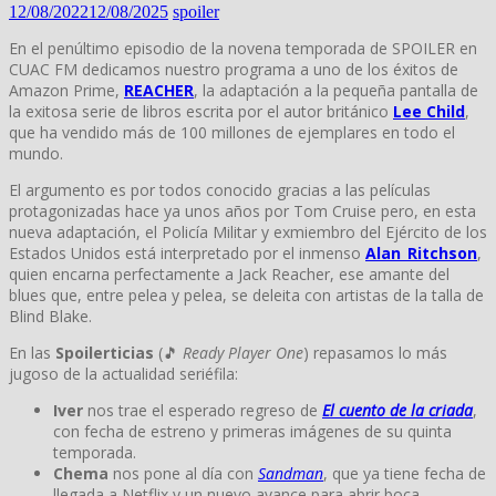
12/08/2022
12/08/2025
spoiler
En el penúltimo episodio de la novena temporada de SPOILER en
CUAC FM dedicamos nuestro programa a uno de los éxitos de
Amazon Prime,
REACHER
, la adaptación a la pequeña pantalla de
la exitosa serie de libros escrita por el autor británico
Lee Child
,
que ha vendido más de 100 millones de ejemplares en todo el
mundo.
El argumento es por todos conocido gracias a las películas
protagonizadas hace ya unos años por Tom Cruise pero, en esta
nueva adaptación, el Policía Militar y exmiembro del Ejército de los
Estados Unidos está interpretado por el inmenso
Alan_Ritchson
,
quien encarna perfectamente a Jack Reacher, ese amante del
blues que, entre pelea y pelea, se deleita con artistas de la talla de
Blind Blake.
En las
Spoilerticias
(🎵
Ready Player One
) repasamos lo más
jugoso de la actualidad seriéfila:
Iver
nos trae el esperado regreso de
El cuento de la criada
,
con fecha de estreno y primeras imágenes de su quinta
temporada.
Chema
nos pone al día con
Sandman
, que ya tiene fecha de
llegada a Netflix y un nuevo avance para abrir boca.