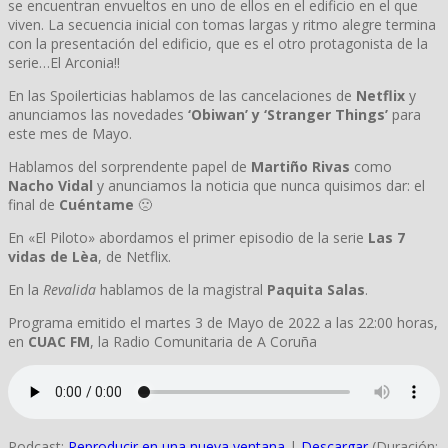
se encuentran envueltos en uno de ellos en el edificio en el que
viven. La secuencia inicial con tomas largas y ritmo alegre termina
con la presentación del edificio, que es el otro protagonista de la
serie…El Arconia!!
En las Spoilerticias hablamos de las cancelaciones de
Netflix
y
anunciamos las novedades
‘Obiwan’ y ‘Stranger Things’
para
este mes de Mayo.
Hablamos del sorprendente papel de
Martiño Rivas
como
Nacho Vidal
y anunciamos la noticia que nunca quisimos dar: el
final de
Cuéntame
🙁
En «El Piloto» abordamos el primer episodio de la serie
Las 7
vidas de Lèa
, de Netflix.
En la
Revalida
hablamos de la magistral
Paquita Salas
.
Programa emitido el martes 3 de Mayo de 2022 a las 22:00 horas,
en
CUAC FM
, la Radio Comunitaria de A Coruña
Podcast:
Reproducir en una nueva ventana
|
Descargar
(Duración: