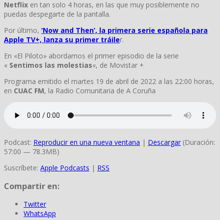
Netflix
en tan solo 4 horas, en las que muy posiblemente no
puedas despegarte de la pantalla.
Por último,
‘Now and Then’, la primera serie española para
Apple TV+, lanza su primer tráile
r.
En «El Piloto» abordamos el primer episodio de la serie
«
Sentimos las molestias
«, de Movistar +
Programa emitido el martes 19 de abril de 2022 a las 22:00 horas,
en
CUAC FM
, la Radio Comunitaria de A Coruña
Podcast:
Reproducir en una nueva ventana
|
Descargar
(Duración:
57:00 — 78.3MB)
Suscríbete:
Apple Podcasts
|
RSS
Compartir en:
Twitter
WhatsApp