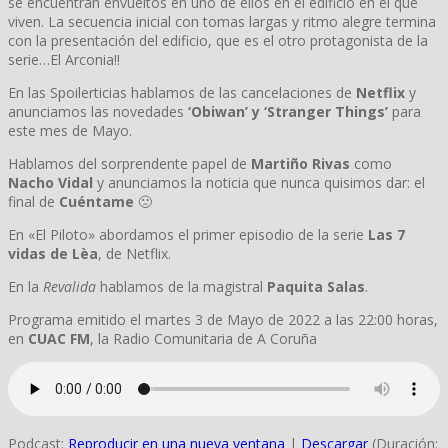
se encuentran envueltos en uno de ellos en el edificio en el que
viven. La secuencia inicial con tomas largas y ritmo alegre termina
con la presentación del edificio, que es el otro protagonista de la
serie…El Arconia!!
En las Spoilerticias hablamos de las cancelaciones de
Netflix
y
anunciamos las novedades
‘Obiwan’ y ‘Stranger Things’
para
este mes de Mayo.
Hablamos del sorprendente papel de
Martiño Rivas
como
Nacho Vidal
y anunciamos la noticia que nunca quisimos dar: el
final de
Cuéntame
🙁
En «El Piloto» abordamos el primer episodio de la serie
Las 7
vidas de Lèa
, de Netflix.
En la
Revalida
hablamos de la magistral
Paquita Salas
.
Programa emitido el martes 3 de Mayo de 2022 a las 22:00 horas,
en
CUAC FM
, la Radio Comunitaria de A Coruña
Podcast:
Reproducir en una nueva ventana
|
Descargar
(Duración: