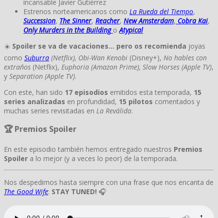
incansable Javier Gutiérrez
Estrenos norteamericanos como
La Rueda del Tiempo
,
Succession
,
The Sinner
,
Reacher
,
New Amsterdam
,
Cobra Kai
,
Only Murders in the Building
o
Atypical
☀️
Spoiler se va de vacaciones… pero os recomienda
joyas
como
Suburra
(Netflix), Obi-Wan Kenobi
(Disney+),
No hables con
extraños
(Netflix),
Euphoria (Amazon Prime), Slow Horses (Apple TV)
,
y
Separation
(Apple TV)
.
Con este, han sido
17 episodios
emitidos esta temporada,
15
series analizadas
en profundidad,
15 pilotos
comentados y
muchas series revisitadas en
La Reválida
.
🏆 Premios Spoiler
En este episodio también hemos entregado nuestros
Premios
Spoiler
a lo mejor (y a veces lo peor) de la temporada.
Nos despedimos hasta siempre con una frase que nos encanta de
The Good Wife
:
STAY TUNED!
🎧