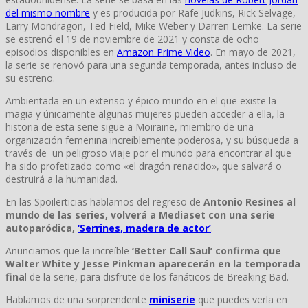
del mismo nombre
y es producida por Rafe Judkins, Rick Selvage,
Larry Mondragon, Ted Field, Mike Weber y Darren Lemke. La serie
se estrenó el 19 de noviembre de 2021 y consta de ocho
episodios disponibles en
Amazon Prime Video
. En mayo de 2021,
la serie se renovó para una segunda temporada, antes incluso de
su estreno.
Ambientada en un extenso y épico mundo en el que existe la
magia y únicamente algunas mujeres pueden acceder a ella, la
historia de esta serie sigue a Moiraine, miembro de una
organización femenina increíblemente poderosa, y su búsqueda a
través de un peligroso viaje por el mundo para encontrar al que
ha sido profetizado como «el dragón renacido», que salvará o
destruirá a la humanidad.
En las Spoilerticias hablamos del regreso de
Antonio Resines al
mundo de las series, volverá a Mediaset con una serie
autoparódica,
‘Serrines, madera de actor’
.
Anunciamos que la increíble
‘Better Call Saul’ confirma que
Walter White y Jesse Pinkman aparecerán en la temporada
fina
l de la serie, para disfrute de los fanáticos de Breaking Bad.
Hablamos de una sorprendente
miniserie
que puedes verla en