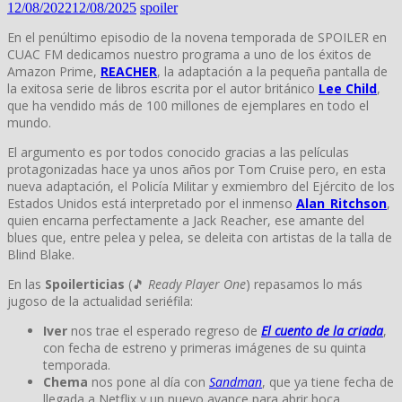
12/08/2022
12/08/2025
spoiler
En el penúltimo episodio de la novena temporada de SPOILER en
CUAC FM dedicamos nuestro programa a uno de los éxitos de
Amazon Prime,
REACHER
, la adaptación a la pequeña pantalla de
la exitosa serie de libros escrita por el autor británico
Lee Child
,
que ha vendido más de 100 millones de ejemplares en todo el
mundo.
El argumento es por todos conocido gracias a las películas
protagonizadas hace ya unos años por Tom Cruise pero, en esta
nueva adaptación, el Policía Militar y exmiembro del Ejército de los
Estados Unidos está interpretado por el inmenso
Alan_Ritchson
,
quien encarna perfectamente a Jack Reacher, ese amante del
blues que, entre pelea y pelea, se deleita con artistas de la talla de
Blind Blake.
En las
Spoilerticias
(🎵
Ready Player One
) repasamos lo más
jugoso de la actualidad seriéfila:
Iver
nos trae el esperado regreso de
El cuento de la criada
,
con fecha de estreno y primeras imágenes de su quinta
temporada.
Chema
nos pone al día con
Sandman
, que ya tiene fecha de
llegada a Netflix y un nuevo avance para abrir boca.