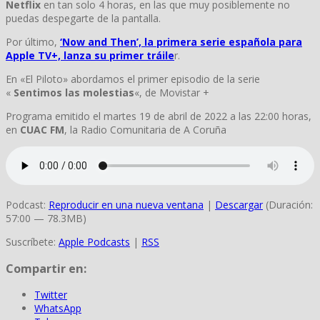
Netflix
en tan solo 4 horas, en las que muy posiblemente no
puedas despegarte de la pantalla.
Por último,
‘Now and Then’, la primera serie española para
Apple TV+, lanza su primer tráile
r.
En «El Piloto» abordamos el primer episodio de la serie
«
Sentimos las molestias
«, de Movistar +
Programa emitido el martes 19 de abril de 2022 a las 22:00 horas,
en
CUAC FM
, la Radio Comunitaria de A Coruña
Podcast:
Reproducir en una nueva ventana
|
Descargar
(Duración:
57:00 — 78.3MB)
Suscríbete:
Apple Podcasts
|
RSS
Compartir en:
Twitter
WhatsApp