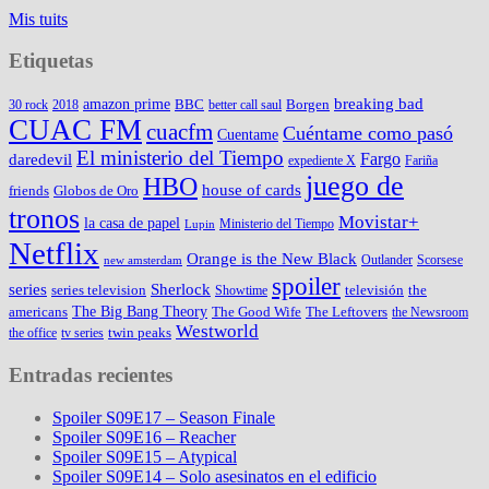
Mis tuits
Etiquetas
amazon prime
breaking bad
BBC
Borgen
30 rock
2018
better call saul
CUAC FM
cuacfm
Cuéntame como pasó
Cuentame
El ministerio del Tiempo
Fargo
daredevil
expediente X
Fariña
juego de
HBO
house of cards
friends
Globos de Oro
tronos
Movistar+
la casa de papel
Ministerio del Tiempo
Lupin
Netflix
Orange is the New Black
Outlander
Scorsese
new amsterdam
spoiler
series
Sherlock
series television
televisión
the
Showtime
The Big Bang Theory
americans
The Good Wife
The Leftovers
the Newsroom
Westworld
twin peaks
the office
tv series
Entradas recientes
Spoiler S09E17 – Season Finale
Spoiler S09E16 – Reacher
Spoiler S09E15 – Atypical
Spoiler S09E14 – Solo asesinatos en el edificio