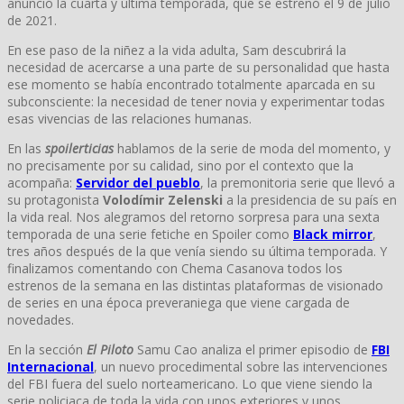
anunció la cuarta y última temporada, que se estrenó el 9 de julio
de 2021.
En ese paso de la niñez a la vida adulta, Sam descubrirá la
necesidad de acercarse a una parte de su personalidad que hasta
ese momento se había encontrado totalmente aparcada en su
subconsciente: la necesidad de tener novia y experimentar todas
esas vivencias de las relaciones humanas.
En las
spoilerticias
hablamos de la serie de moda del momento, y
no precisamente por su calidad, sino por el contexto que la
acompaña:
Servidor del pueblo
, la premonitoria serie que llevó a
su protagonista
Volodímir Zelenski
a la presidencia de su país en
la vida real. Nos alegramos del retorno sorpresa para una sexta
temporada de una serie fetiche en Spoiler como
Black mirror
,
tres años después de la que venía siendo su última temporada. Y
finalizamos comentando con Chema Casanova todos los
estrenos de la semana en las distintas plataformas de visionado
de series en una época preveraniega que viene cargada de
novedades.
En la sección
El Piloto
Samu Cao analiza el primer episodio de
FBI
Internacional
, un nuevo procedimental sobre las intervenciones
del FBI fuera del suelo norteamericano. Lo que viene siendo la
serie policiaca de toda la vida con unos exteriores y unos