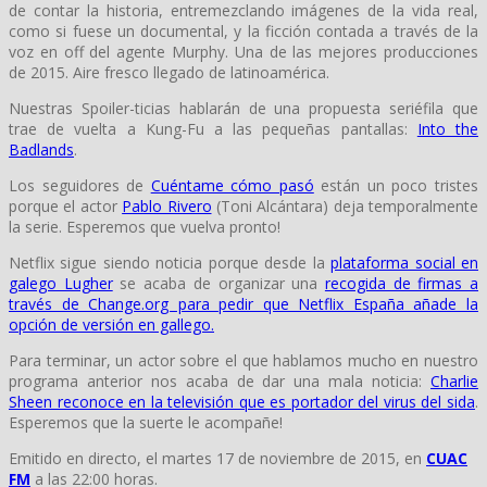
de contar la historia, entremezclando imágenes de la vida real,
como si fuese un documental, y la ficción contada a través de la
voz en off del agente Murphy. Una de las mejores producciones
de 2015. Aire fresco llegado de latinoamérica.
Nuestras Spoiler-ticias hablarán de una propuesta seriéfila que
trae de vuelta a Kung-Fu a las pequeñas pantallas:
Into the
Badlands
.
Los seguidores de
Cuéntame cómo pasó
están un poco tristes
porque el actor
Pablo Rivero
(Toni Alcántara) deja temporalmente
la serie. Esperemos que vuelva pronto!
Netflix sigue siendo noticia porque desde la
plataforma social en
galego Lugher
se acaba de organizar una
recogida de firmas a
través de Change.org para pedir que Netflix España añade la
opción de versión en gallego.
Para terminar, un actor sobre el que hablamos mucho en nuestro
programa anterior nos acaba de dar una mala noticia:
Charlie
Sheen reconoce en la televisión que es portador del virus del sida
.
Esperemos que la suerte le acompañe!
Emitido en directo, el martes 17 de noviembre de 2015, en
CUAC
FM
a las 22:00 horas.