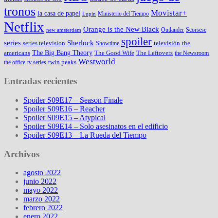
tronos
Movistar+
la casa de papel
Ministerio del Tiempo
Lupin
Netflix
Orange is the New Black
Outlander
Scorsese
new amsterdam
spoiler
series
Sherlock
series television
televisión
the
Showtime
The Big Bang Theory
americans
The Good Wife
The Leftovers
the Newsroom
Westworld
twin peaks
the office
tv series
Entradas recientes
Spoiler S09E17 – Season Finale
Spoiler S09E16 – Reacher
Spoiler S09E15 – Atypical
Spoiler S09E14 – Solo asesinatos en el edificio
Spoiler S09E13 – La Rueda del Tiempo
Archivos
agosto 2022
junio 2022
mayo 2022
marzo 2022
febrero 2022
enero 2022