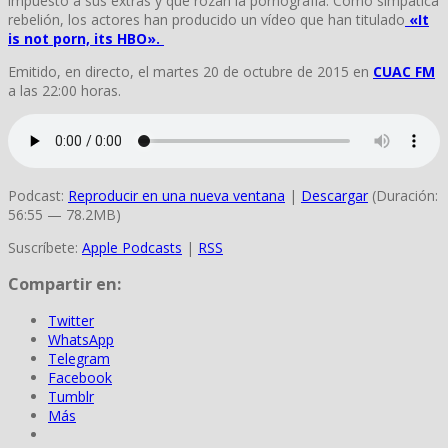
impuesto a sus extras y que rozan la pornografía. Como simpática
rebelión, los actores han producido un vídeo que han titulado
«It
is not porn, its HBO».
Emitido, en directo, el martes 20 de octubre de 2015 en
CUAC FM
a las 22:00 horas.
Podcast:
Reproducir en una nueva ventana
|
Descargar
(Duración:
56:55 — 78.2MB)
Suscríbete:
Apple Podcasts
|
RSS
Compartir en:
Twitter
WhatsApp
Telegram
Facebook
Tumblr
Más