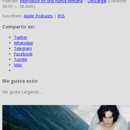
Podcast:
Reproducir en una nueva ventana
|
Descargar
(Duración:
56:59 — 78.3MB)
Suscríbete:
Apple Podcasts
|
RSS
Compartir en:
Twitter
WhatsApp
Telegram
Facebook
Tumblr
Más
Me gusta esto:
Me gusta
Cargando...