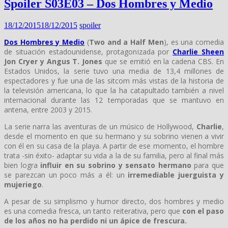
Spoiler S03E03 – Dos Hombres y Medio
18/12/2015
18/12/2015
spoiler
Dos Hombres y Medio
(
Two and a Half Men
), es una comedia
de situación estadounidense, protagonizada por
Charlie Sheen
Jon Cryer y Angus T. Jones
que se emitió en la cadena CBS. En
Estados Unidos, la serie tuvo una media de 13,4 millones de
espectadores y fue una de las sitcom más vistas de la historia de
la televisión americana, lo que la ha catapultado también a nivel
internacional durante las 12 temporadas que se mantuvo en
antena, entre 2003 y 2015.
La serie narra las aventuras de un músico de Hollywood,
Charlie
,
desde el momento en que su hermano y su sobrino vienen a vivir
con él en su casa de la playa. A partir de ese momento, el hombre
trata -sin éxito- adaptar su vida a la de su familia, pero al final más
bien logra
influir en su sobrino y sensato hermano
para que
se parezcan un poco más a él: un
irremediable juerguista y
mujeriego
.
A pesar de su simplismo y humor directo, dos hombres y medio
es una comedia fresca, un tanto reiterativa, pero que
con el paso
de los años no ha perdido ni un ápice de frescura.