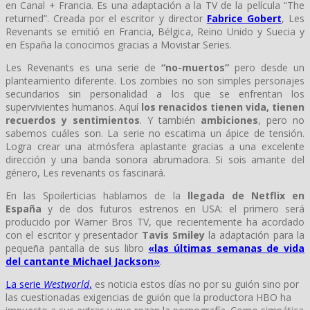
en Canal + Francia. Es una adaptación a la TV de la película “The
returned”. Creada por el escritor y director
Fabrice Gobert
, Les
Revenants se emitió en Francia, Bélgica, Reino Unido y Suecia y
en España la conocimos gracias a Movistar Series.
Les Revenants es una serie de
“no-muertos”
pero desde un
planteamiento diferente. Los zombies no son simples personajes
secundarios sin personalidad a los que se enfrentan los
supervivientes humanos. Aquí
los renacidos tienen vida, tienen
recuerdos y sentimientos
. Y también
ambiciones
, pero no
sabemos cuáles son. La serie no escatima un ápice de tensión.
Logra crear una atmósfera aplastante gracias a una excelente
dirección y una banda sonora abrumadora. Si sois amante del
género, Les revenants os fascinará.
En las Spoilerticias hablamos de la
llegada de
Netflix en
España
y de dos futuros estrenos en USA: el primero será
producido por Warner Bros TV, que recientemente ha acordado
con el escritor y presentador
Tavis Smiley
la adaptación para la
pequeña pantalla de sus libro
«las últimas semanas de vida
del cantante Michael Jackson»
.
La serie
Westworld
,
es noticia estos días no por su guión sino por
las cuestionadas exigencias de guión que la productora HBO ha