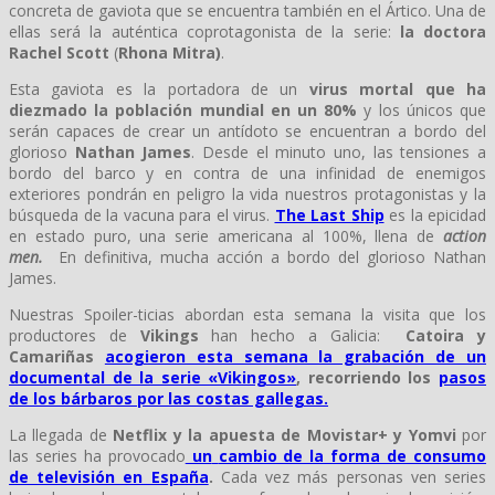
concreta de gaviota que se encuentra también en el Ártico. Una de
ellas será la auténtica coprotagonista de la serie:
la doctora
Rachel Scott
(
Rhona Mitra)
.
Esta gaviota es la portadora de un
virus mortal que ha
diezmado la población mundial en un 80%
y los únicos que
serán capaces de crear un antídoto se encuentran a bordo del
glorioso
Nathan James
. Desde el minuto uno, las tensiones a
bordo del barco y en contra de una infinidad de enemigos
exteriores pondrán en peligro la vida nuestros protagonistas y la
búsqueda de la vacuna para el virus.
The Last Ship
es la epicidad
en estado puro, una serie americana al 100%, llena de
action
men.
En definitiva, mucha acción a bordo del glorioso Nathan
James.
Nuestras Spoiler-ticias abordan esta semana la visita que los
productores de
Vikings
han hecho a Galicia:
Catoira y
Camariñas
acogieron esta semana la grabación de un
documental de la serie «Vikingos»
, recorriendo los
pasos
de los bárbaros por las costas gallegas.
La llegada de
Netflix y la apuesta de Movistar+ y Yomvi
por
las series ha provocado
un
cambio de la forma de consumo
de televisión en España
.
Cada vez más personas ven series