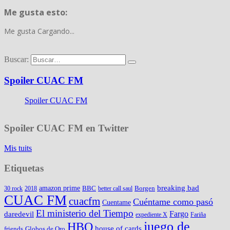
Me gusta esto:
Me gusta
Cargando...
Buscar:
Spoiler CUAC FM
Spoiler CUAC FM
Spoiler CUAC FM en Twitter
Mis tuits
Etiquetas
amazon prime
breaking bad
BBC
Borgen
30 rock
2018
better call saul
CUAC FM
cuacfm
Cuéntame como pasó
Cuentame
El ministerio del Tiempo
Fargo
daredevil
expediente X
Fariña
juego de
HBO
house of cards
friends
Globos de Oro