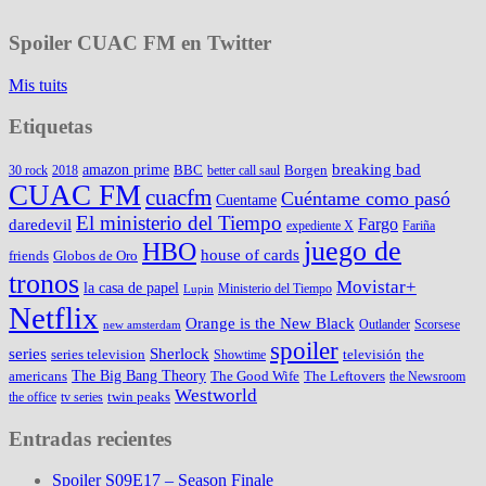
Spoiler CUAC FM en Twitter
Mis tuits
Etiquetas
amazon prime
breaking bad
BBC
Borgen
30 rock
2018
better call saul
CUAC FM
cuacfm
Cuéntame como pasó
Cuentame
El ministerio del Tiempo
Fargo
daredevil
expediente X
Fariña
juego de
HBO
house of cards
friends
Globos de Oro
tronos
Movistar+
la casa de papel
Ministerio del Tiempo
Lupin
Netflix
Orange is the New Black
Outlander
Scorsese
new amsterdam
spoiler
series
Sherlock
series television
televisión
the
Showtime
The Big Bang Theory
americans
The Good Wife
The Leftovers
the Newsroom
Westworld
twin peaks
the office
tv series
Entradas recientes
Spoiler S09E17 – Season Finale