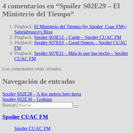
4 comentarios en “Spoiler S02E29 – El
Ministerio del Tiempo”
Pingback:
El Ministerio del Tiempo (by Spoiler_Cuac FM) |
Sabelabranco's Blog
Pingback:
Spoiler S03E12 – Castle – Spoiler CUAC FM
Pingback:
Spoiler S07E03 – Good Omens – Spoiler CUAC
FM
Pingback:
Spoiler S07E11 – Mira lo que has hecho – Spoiler
CUAC FM
Los comentarios están cerrados.
Navegación de entradas
Spoiler S02E28 – A dos metros bajo tierra
Spoiler S02E30 – Gotham
Buscar:
Spoiler CUAC FM
Spoiler CUAC FM