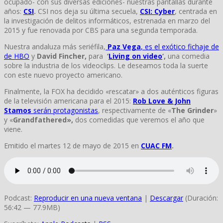
ocupado- con sus diversas ediciones- nuestras pantallas durante
años:
CSI
.
CSI nos deja su última secuela,
CSI: Cyber
, centrada en
la investigación de delitos informáticos, estrenada en marzo del
2015 y fue renovada por CBS para una segunda temporada.
Nuestra andaluza más seriéfila,
Paz Vega
, es el exótico fichaje de
de HBO
y
David Fincher,
para
‘
Living on video
‘,
una comedia
sobre la industria de los videoclips. Le deseamos toda la suerte
con este nuevo proyecto americano.
Finalmente, la FOX ha decidido «rescatar» a dos auténticos figuras
de la televisión americana para el 2015:
Rob Love & John
Stamos
serán protagonistas
, respectivamente de «
The Grinder
»
y «
Grandfathered»,
dos comedidas que veremos el año que
viene.
Emitido el martes 12 de mayo de 2015 en
CUAC FM
.
Podcast:
Reproducir en una nueva ventana
|
Descargar
(Duración:
56:42 — 77.9MB)