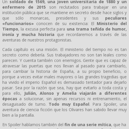
Un
soldado de 1569, una joven universitaria de 1880 y un
enfermero de 2015
son reclutados para trabajar en una
institución pública que se mantiene en secreto desde hace siglos y
que sólo monarcas, presidentes y sus
peculiares
«funcionarios»
conocen de su existencia: El
Ministerio del
Tiempo
, la excusa perfecta para
una trama teñida de humor,
ironía y mucha historia
que recordaremos a través de las
aventuras de nuestros protagonistas.
Cada capítulo es una misión. El ministerio del tiempo no es tan
secreto como debería. Sus trabajadores no son tan leales como
parecen. Y cuenta también con enemigos. Gente que es capaz de
atravesar las puertas que nos llevan al pasado para cambiarlo,
para cambiar la historia de España, a su propio beneficio, o
porque a veces evitar males mayores o las grandes tragedias que
ha vivido el imperio Español es demasiado tentador para dejarlo
pasar. Sea por la razón que sea, hay que evitarlo a toda costa y
para ello,
Julián, Alonso y Amelia viajarán a diferentes
épocas
a solucionar, sin apenas recursos ni entrenamiento, el
desaguisado de turno.
Todo muy Español
. Para Spoiler, una
aventura de ciencia ficción que los Olivares han sabido llevar muy
bien a la pantalla.
En Spoiler hablamos también del
fin de una serie mítica
, que ha