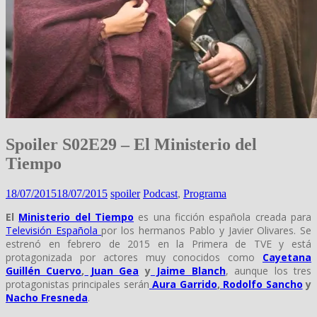
Spoiler S02E29 – El Ministerio del
Tiempo
18/07/2015
18/07/2015
spoiler
Podcast
,
Programa
El
Ministerio del Tiempo
es una ficción española creada para
Televisión Española
por los hermanos Pablo y Javier Olivares. Se
estrenó en febrero de 2015 en la Primera de TVE y está
protagonizada por actores muy conocidos como
Cayetana
Guillén Cuervo
,
Juan Gea
y
Jaime Blanch
, aunque los tres
protagonistas principales serán
Aura Garrido
,
Rodolfo Sancho
y
Nacho
Fresneda
.