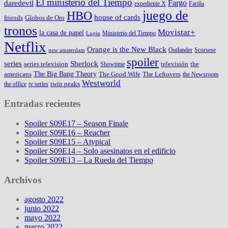
El ministerio del Tiempo
Fargo
daredevil
expediente X
Fariña
juego de
HBO
house of cards
friends
Globos de Oro
tronos
Movistar+
la casa de papel
Ministerio del Tiempo
Lupin
Netflix
Orange is the New Black
Outlander
Scorsese
new amsterdam
spoiler
series
Sherlock
series television
televisión
the
Showtime
The Big Bang Theory
americans
The Good Wife
The Leftovers
the Newsroom
Westworld
twin peaks
the office
tv series
Entradas recientes
Spoiler S09E17 – Season Finale
Spoiler S09E16 – Reacher
Spoiler S09E15 – Atypical
Spoiler S09E14 – Solo asesinatos en el edificio
Spoiler S09E13 – La Rueda del Tiempo
Archivos
agosto 2022
junio 2022
mayo 2022
marzo 2022