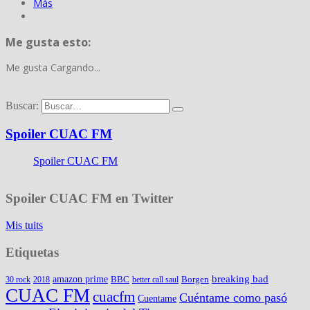
Más
Me gusta esto:
Me gusta
Cargando...
Buscar:
Spoiler CUAC FM
Spoiler CUAC FM
Spoiler CUAC FM en Twitter
Mis tuits
Etiquetas
amazon prime
breaking bad
BBC
Borgen
30 rock
2018
better call saul
CUAC FM
cuacfm
Cuéntame como pasó
Cuentame