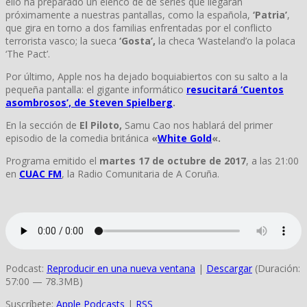
ello ha preparado un elenco de de series que llegarán
próximamente a nuestras pantallas, como la española,
‘Patria’
,
que gira en torno a dos familias enfrentadas por el conflicto
terrorista vasco; la sueca
‘Gosta’,
la checa ‘Wasteland’o la polaca
‘The Pact’.
Por último, Apple nos ha dejado boquiabiertos con su salto a la
pequeña pantalla: el gigante informático
resucitará ‘Cuentos
asombrosos’, de Steven Spielberg
.
En la sección de
El Piloto,
Samu Cao nos hablará del primer
episodio de la comedia británica
«
White Gold
«.
Programa emitido el
martes 17 de octubre de 2017
, a las 21:00
en
CUAC FM
, la Radio Comunitaria de A Coruña.
Podcast:
Reproducir en una nueva ventana
|
Descargar
(Duración:
57:00 — 78.3MB)
Suscríbete:
Apple Podcasts
|
RSS