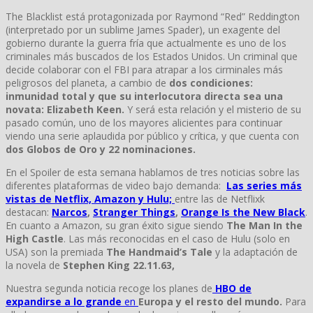
The Blacklist está protagonizada por Raymond “Red” Reddington
(interpretado por un sublime James Spader), un exagente del
gobierno durante la guerra fría que actualmente es uno de los
criminales más buscados de los Estados Unidos. Un criminal que
decide colaborar con el FBI para atrapar a los cirminales más
peligrosos del planeta, a cambio de
dos condiciones:
inmunidad total y que su interlocutora directa sea una
novata: Elizabeth Keen.
Y será esta relación y el misterio de su
pasado común, uno de los mayores alicientes para continuar
viendo una serie aplaudida por público y crítica, y que cuenta con
dos Globos de Oro y 22 nominaciones.
En el Spoiler de esta semana hablamos de tres noticias sobre las
diferentes plataformas de video bajo demanda:
Las series más
vistas de Netflix, Amazon y Hulu;
entre las de Netflixk
destacan:
Narcos
,
Stranger Things
,
Orange Is the New Black
.
En cuanto a Amazon, su gran éxito sigue siendo
The Man In the
High Castle
. Las más reconocidas en el caso de Hulu (solo en
USA) son la premiada
The Handmaid’s Tale
y la adaptación de
la novela de
Stephen King
22.11.63,
Nuestra segunda noticia recoge los planes de
HBO de
expandirse a lo grande
en
Europa y el resto del mundo.
Para