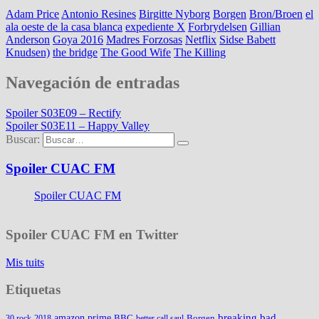
Adam Price
Antonio Resines
Birgitte Nyborg
Borgen
Bron/Broen
el
ala oeste de la casa blanca
expediente X
Forbrydelsen
Gillian
Anderson
Goya 2016
Madres Forzosas
Netflix
Sidse Babett
Knudsen)
the bridge
The Good Wife
The Killing
Navegación de entradas
Spoiler S03E09 – Rectify
Spoiler S03E11 – Happy Valley
Buscar:
Spoiler CUAC FM
Spoiler CUAC FM
Spoiler CUAC FM en Twitter
Mis tuits
Etiquetas
amazon prime
breaking bad
BBC
Borgen
30 rock
2018
better call saul