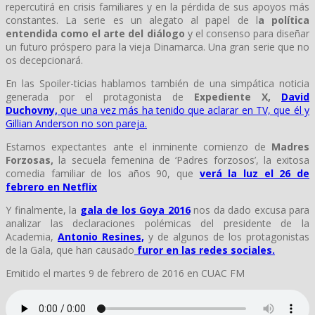
repercutirá en crisis familiares y en la pérdida de sus apoyos más
constantes. La serie es un alegato al papel de l
a política
entendida como el arte del diálogo
y el consenso para diseñar
un futuro próspero para la vieja Dinamarca. Una gran serie que no
os decepcionará.
En las Spoiler-ticias hablamos también de una simpática noticia
generada por el protagonista de
Expediente X,
David
Duchovny,
que una vez más ha tenido que aclarar en TV, que él y
Gillian Anderson no son pareja.
Estamos expectantes ante el inminente comienzo de
Madres
Forzosas,
la secuela femenina de ‘Padres forzosos’, la exitosa
comedia familiar de los años 90, que
verá la luz el 26 de
febrero en Netflix
Y finalmente, la
gala de los Goya 2016
nos da dado excusa para
analizar las declaraciones polémicas del presidente de la
Academia,
Antonio Resines,
y de algunos de los protagonistas
de la Gala, que han causado
furor en las redes sociales.
Emitido el martes 9 de febrero de 2016 en CUAC FM