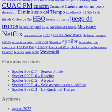
CUAC FM
cuacfm
Cuéntame como pasó
Cuentame
El ministerio del Tiempo
Fargo
daredevil
expediente X
Fariña
juego de
HBO
house of cards
friends
Globos de Oro
tronos
Movistar+
la casa de papel
Ministerio del Tiempo
Lupin
Netflix
Orange is the New Black
Outlander
Scorsese
new amsterdam
spoiler
series
Sherlock
series television
televisión
the
Showtime
The Big Bang Theory
americans
The Good Wife
The Leftovers
the Newsroom
Westworld
twin peaks
the office
tv series
Entradas recientes
Spoiler S09E17 – Season Finale
Spoiler S09E16 – Reacher
Spoiler S09E15 – Atypical
Spoiler S09E14 – Solo asesinatos en el edificio
Spoiler S09E13 – La Rueda del Tiempo
Archivos
agosto 2022