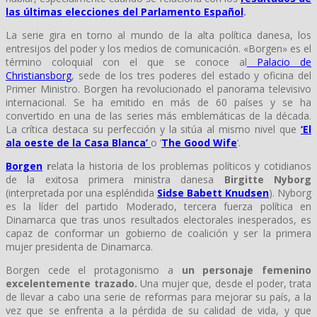
las últimas elecciones del Parlamento Español
.
La serie gira en torno al mundo de la alta política danesa, los
entresijos del poder y los medios de comunicación. «Borgen» es el
término coloquial con el que se conoce al
Palacio de
Christiansborg
, sede de los tres poderes del estado y oficina del
Primer Ministro. Borgen ha revolucionado el panorama televisivo
internacional. Se ha emitido en más de 60 países y se ha
convertido en una de las series más emblemáticas de la década.
La crítica destaca su perfección y la sitúa al mismo nivel que
‘El
ala oeste de la Casa Blanca’
o ‘
The Good Wife
‘.
Borgen
r
elata la historia de los problemas políticos y cotidianos
de la exitosa primera ministra danesa
Birgitte Nyborg
(interpretada por una espléndida
Sidse Babett Knudsen
). Nyborg
es la líder del partido Moderado, tercera fuerza política en
Dinamarca que tras unos resultados electorales inesperados, es
capaz de conformar un gobierno de coalición y ser la primera
mujer presidenta de Dinamarca.
Borgen cede el protagonismo a
un personaje femenino
excelentemente trazado.
Una mujer que, desde el poder, trata
de llevar a cabo una serie de reformas para mejorar su país, a la
vez que se enfrenta a la pérdida de su calidad de vida, y que