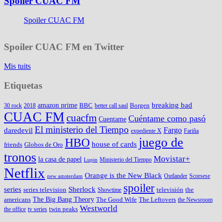
Spoiler CUAC FM
Spoiler CUAC FM
Spoiler CUAC FM en Twitter
Mis tuits
Etiquetas
amazon prime
breaking bad
BBC
Borgen
30 rock
2018
better call saul
CUAC FM
cuacfm
Cuéntame como pasó
Cuentame
El ministerio del Tiempo
Fargo
daredevil
expediente X
Fariña
juego de
HBO
house of cards
friends
Globos de Oro
tronos
Movistar+
la casa de papel
Ministerio del Tiempo
Lupin
Netflix
Orange is the New Black
Outlander
Scorsese
new amsterdam
spoiler
series
Sherlock
series television
televisión
the
Showtime
The Big Bang Theory
americans
The Good Wife
The Leftovers
the Newsroom
Westworld
twin peaks
the office
tv series