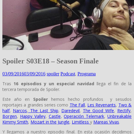
Spoiler S03E18 – Season Finale
03/09/2016
03/09/2016
spoiler
Podcast
,
Programa
Tras
16 episodios y un especial navidad
llega el fin de la
tercera temporada de Spoiler.
Este año en
Spoiler
hemos hecho profundos y sesudos
reportajes a grandes series como
The Fall
,
Les Revenants
,
Two &
half
,
Narcos
,
The Last Ship
,
Daredevil
,
The Good Wife
,
Rectify
,
Borgen
,
Happy Valley
,
Castle
,
Operación Telemark
,
Unbreakable
Kimmy Smith
,
Mozart in the Jungle
,
Limitless
y
Mareas Vivas
.
Y llegamos a nuestro episodio final. En esta ocasión decidimos