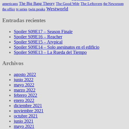
The Big Bang Theory
americans
The Good Wife
The Leftovers
the Newsroom
Westworld
twin peaks
the office
tv series
Entradas recientes
Spoiler S09E17 – Season Finale
Spoiler S09E16 – Reacher
Spoiler S09E15 – Atypical
Spoiler S09E14 – Solo asesinatos en el edificio
Spoiler S09E13 – La Rueda del Tiempo
Archivos
agosto 2022
junio 2022
mayo 2022
marzo 2022
febrero 2022
enero 2022
diciembre 2021
noviembre 2021
octubre 2021
junio 2021
mayo 2021