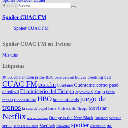
Spoiler S04E01- Luther
Buscar:
Spoiler CUAC FM
Spoiler CUAC FM
Spoiler CUAC FM en Twitter
Mis tuits
Etiquetas
amazon prime
breaking bad
BBC
Borgen
30 rock
2018
better call saul
CUAC FM
cuacfm
Cuéntame como pasó
Cuentame
El ministerio del Tiempo
Fargo
daredevil
expediente X
Fariña
juego de
HBO
house of cards
friends
Globos de Oro
tronos
Movistar+
la casa de papel
Ministerio del Tiempo
Lupin
Netflix
Orange is the New Black
Outlander
Scorsese
new amsterdam
spoiler
series
Sherlock
series television
televisión
the
Showtime