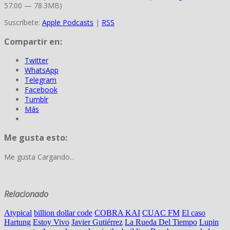
57:00 — 78.3MB)
Suscríbete:
Apple Podcasts
|
RSS
Compartir en:
Twitter
WhatsApp
Telegram
Facebook
Tumblr
Más
Me gusta esto:
Me gusta
Cargando...
Relacionado
Atypical
billion dollar code
COBRA KAI
CUAC FM
El caso
Hartung
Estoy Vivo
Javier Gutiérrez
La Rueda Del Tiempo
Lupin