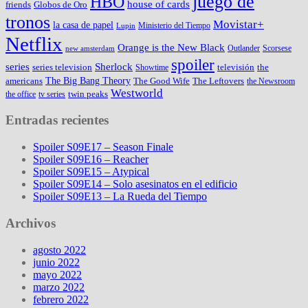
juego de
HBO
house of cards
friends
Globos de Oro
tronos
Movistar+
la casa de papel
Ministerio del Tiempo
Lupin
Netflix
Orange is the New Black
Outlander
Scorsese
new amsterdam
spoiler
series
Sherlock
series television
televisión
the
Showtime
The Big Bang Theory
americans
The Good Wife
The Leftovers
the Newsroom
Westworld
twin peaks
the office
tv series
Entradas recientes
Spoiler S09E17 – Season Finale
Spoiler S09E16 – Reacher
Spoiler S09E15 – Atypical
Spoiler S09E14 – Solo asesinatos en el edificio
Spoiler S09E13 – La Rueda del Tiempo
Archivos
agosto 2022
junio 2022
mayo 2022
marzo 2022
febrero 2022