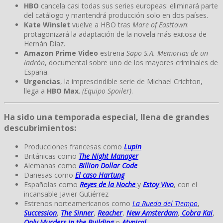
HBO
cancela casi todas sus series europeas: eliminará parte
del catálogo y mantendrá producción solo en dos países.
Kate Winslet
vuelve a HBO tras
Mare of Easttown
:
protagonizará la adaptación de la novela más exitosa de
Hernán Díaz.
Amazon Prime Video
estrena
Sapo S.A. Memorias de un
ladrón
, documental sobre uno de los mayores criminales de
España.
Urgencias
, la imprescindible serie de Michael Crichton,
llega a
HBO Max
.
(Equipo Spoiler)
.
Ha sido una temporada especial, llena de grandes
descubrimientos:
Producciones francesas como
Lupin
Británicas como
The Night Manager
Alemanas como
Billion Dollar Code
Danesas como
El caso Hartung
Españolas como
Reyes de la Noche
y
Estoy Vivo
, con el
incansable Javier Gutiérrez
Estrenos norteamericanos como
La Rueda del Tiempo
,
Succession
,
The Sinner
,
Reacher
,
New Amsterdam
,
Cobra Kai
,
Only Murders in the Building
o
Atypical