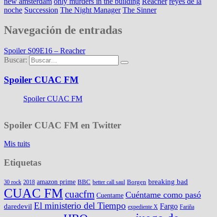
new amsterdam
only murders in the building
Reacher
reyes de la
noche
Succession
The Night Manager
The Sinner
Navegación de entradas
Spoiler S09E16 – Reacher
Buscar:
Spoiler CUAC FM
Spoiler CUAC FM
Spoiler CUAC FM en Twitter
Mis tuits
Etiquetas
amazon prime
breaking bad
BBC
Borgen
30 rock
2018
better call saul
CUAC FM
cuacfm
Cuéntame como pasó
Cuentame
El ministerio del Tiempo
Fargo
daredevil
expediente X
Fariña