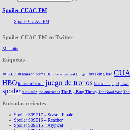
Spoiler CUAC FM
Spoiler CUAC FM
Spoiler CUAC FM en Twitter
Mis tuits
Etiquetas
CUA
amazon prime
breaking bad
BBC
Borgen
30 rock
2018
better call saul
juego de tronos
HBO
house of cards
la casa de papel
Lupin
spoiler
The Big Bang Theory
televisión
the americans
The Good Wife
The
Entradas recientes
Spoiler S09E17 – Season Finale
Spoiler S09E16 – Reacher
Spoiler S09E15 – Atypical