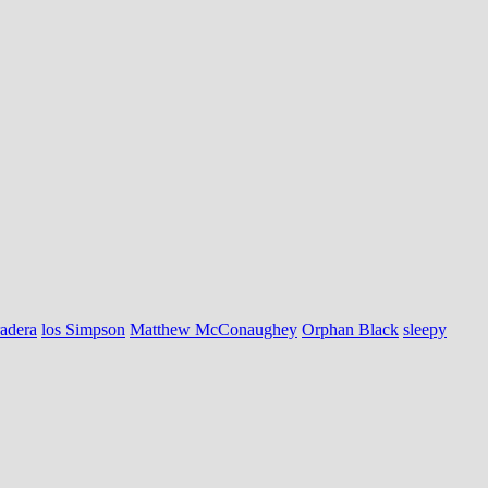
radera
los Simpson
Matthew McConaughey
Orphan Black
sleepy