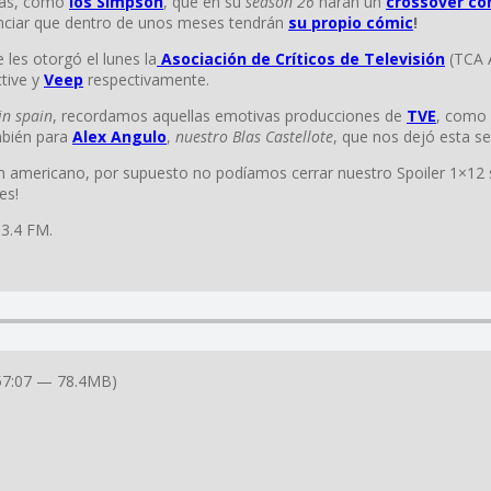
 más, como
los Simpson
, que en su
season 26
harán un
crossover co
nciar que dentro de unos meses tendrán
su propio cómic
!
les otorgó el lunes la
Asociación de Críticos de Televisión
(TCA 
tive y
Veep
respectivamente.
in spain
, recordamos aquellas emotivas producciones de
TVE
, como 
mbién para
Alex Angulo
,
nuestro Blas Castellote
, que nos dejó esta s
mericano, por supuesto no podíamos cerrar nuestro Spoiler 1×12 s
es!
03.4 FM.
57:07 — 78.4MB)