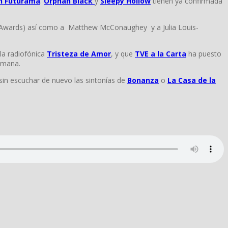
n Futurama
.
Orphan Black
y
Sleepy Hollow
tienen ya confirmada
Awards) así como a Matthew McConaughey y a Julia Louis-
la radiofónica
Tristeza de Amor
, y que
TVE a la Carta
ha puesto
emana.
in escuchar de nuevo las sintonías de
Bonanza
o
La Casa de la