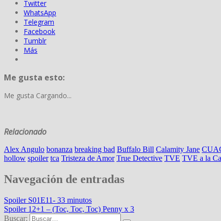
Twitter
WhatsApp
Telegram
Facebook
Tumblr
Más
Me gusta esto:
Me gusta
Cargando...
Relacionado
Alex Angulo
bonanza
breaking bad
Buffalo Bill
Calamity Jane
CUA
hollow
spoiler
tca
Tristeza de Amor
True Detective
TVE
TVE a la Ca
Navegación de entradas
Spoiler S01E11- 33 minutos
Spoiler 12+1 – (Toc, Toc, Toc) Penny x 3
Buscar: