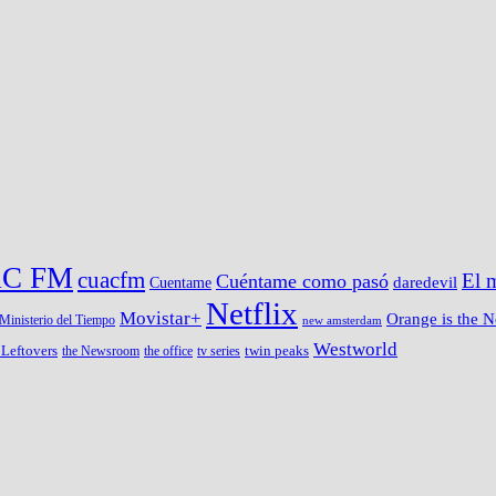
C FM
cuacfm
Cuéntame como pasó
El 
Cuentame
daredevil
Netflix
Movistar+
Orange is the 
Ministerio del Tiempo
new amsterdam
Westworld
 Leftovers
twin peaks
the Newsroom
the office
tv series