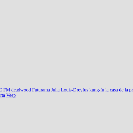
C FM
deadwood
Futurama
Julia Louis-Dreyfus
kung-fu
la casa de la p
rta
Veep