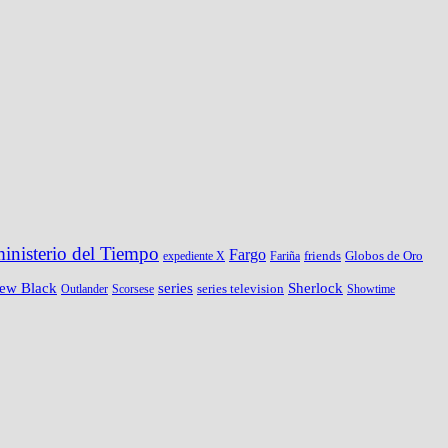
ministerio del Tiempo
Fargo
friends
Globos de Oro
expediente X
Fariña
New Black
series
Sherlock
series television
Outlander
Scorsese
Showtime