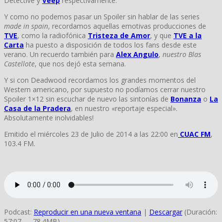
Detective y
Veep
respectivamente.
Y como no podemos pasar un Spoiler sin hablar de las series
made in spain
, recordamos aquellas emotivas producciones de
TVE
, como la radiofónica
Tristeza de Amor
, y que
TVE a la
Carta
ha puesto a disposición de todos los fans desde este
verano. Un recuerdo también para
Alex Angulo
,
nuestro Blas
Castellote
, que nos dejó esta semana.
Y si con Deadwood recordamos los grandes momentos del
Western americano, por supuesto no podíamos cerrar nuestro
Spoiler 1×12 sin escuchar de nuevo las sintonías de
Bonanza
o
La
Casa de la Pradera
, en nuestro «reportaje especial».
Absolutamente inolvidables!
Emitido el miércoles 23 de Julio de 2014 a las 22:00 en
CUAC FM
,
103.4 FM.
Podcast:
Reproducir en una nueva ventana
|
Descargar
(Duración:
57:07 — 78.4MB)