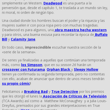
simplemente un Western.
Deadwood
es una puerta a la
perversión que, desde el capítulo 1, te traslada a un mundo sin ley,
ni moral, ni orden de ningún tipo.
Una ciudad donde los hombres buscan el poder y la riqueza y las
mujeres suelen ir con poca ropa pero con muchas tragedias.
Deadwood es para algunos, una
obra maestra hecha western
y para otros, una buena excusa para recordar la época de
Buffalo
Bill
y
Calamity Jane
.
En todo caso,
imprescindible
escuchar nuestra sección de la
«serie de la semana».
De series ya finalizadas a aquellas que continúan una temporada
más, como
los Simpson
, que en su
season 26
harán un
crossover con Futurama
.
Orphan Black
y
Sleepy Hollow
tienen ya confirmada su segunda temporada, pero no contentas
con ello, acaban de anunciar que dentro de unos meses tendrán
su propio cómic
!
Felicitamos a
Breaking Bad
y
True Detective
por los premios
que les otorgó el lunes la
Asociación de Críticos de Televisión
(TCA Awards) así como a Matthew McConaughey y a Julia Louis-
Dreyfus, premiados por sus grandes interpretaciones en True