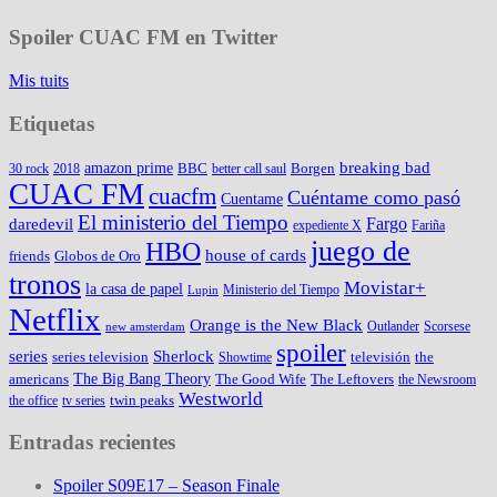
Spoiler CUAC FM en Twitter
Mis tuits
Etiquetas
amazon prime
breaking bad
BBC
Borgen
30 rock
2018
better call saul
CUAC FM
cuacfm
Cuéntame como pasó
Cuentame
El ministerio del Tiempo
Fargo
daredevil
expediente X
Fariña
juego de
HBO
house of cards
friends
Globos de Oro
tronos
Movistar+
la casa de papel
Ministerio del Tiempo
Lupin
Netflix
Orange is the New Black
Outlander
Scorsese
new amsterdam
spoiler
series
Sherlock
series television
televisión
the
Showtime
The Big Bang Theory
americans
The Good Wife
The Leftovers
the Newsroom
Westworld
twin peaks
the office
tv series
Entradas recientes
Spoiler S09E17 – Season Finale