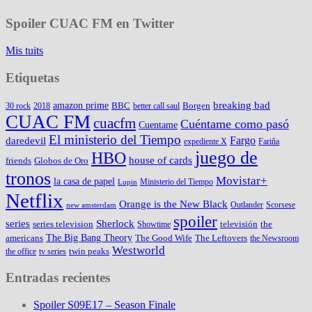
Spoiler CUAC FM en Twitter
Mis tuits
Etiquetas
amazon prime
breaking bad
BBC
Borgen
30 rock
2018
better call saul
CUAC FM
cuacfm
Cuéntame como pasó
Cuentame
El ministerio del Tiempo
Fargo
daredevil
expediente X
Fariña
juego de
HBO
house of cards
friends
Globos de Oro
tronos
Movistar+
la casa de papel
Ministerio del Tiempo
Lupin
Netflix
Orange is the New Black
Outlander
Scorsese
new amsterdam
spoiler
series
Sherlock
series television
televisión
the
Showtime
The Big Bang Theory
americans
The Good Wife
The Leftovers
the Newsroom
Westworld
twin peaks
the office
tv series
Entradas recientes
Spoiler S09E17 – Season Finale