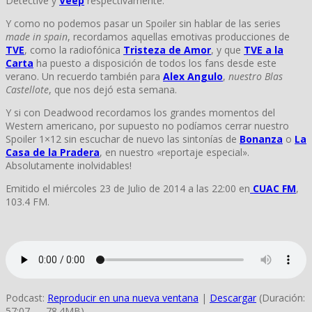
Detective y
Veep
respectivamente.
Y como no podemos pasar un Spoiler sin hablar de las series
made in spain
, recordamos aquellas emotivas producciones de
TVE
, como la radiofónica
Tristeza de Amor
, y que
TVE a la
Carta
ha puesto a disposición de todos los fans desde este
verano. Un recuerdo también para
Alex Angulo
,
nuestro Blas
Castellote
, que nos dejó esta semana.
Y si con Deadwood recordamos los grandes momentos del
Western americano, por supuesto no podíamos cerrar nuestro
Spoiler 1×12 sin escuchar de nuevo las sintonías de
Bonanza
o
La
Casa de la Pradera
, en nuestro «reportaje especial».
Absolutamente inolvidables!
Emitido el miércoles 23 de Julio de 2014 a las 22:00 en
CUAC FM
,
103.4 FM.
Podcast:
Reproducir en una nueva ventana
|
Descargar
(Duración:
57:07 — 78.4MB)