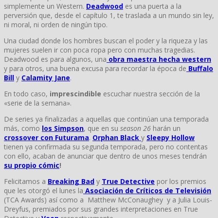
simplemente un Western.
Deadwood
es una puerta a la
perversión que, desde el capítulo 1, te traslada a un mundo sin ley,
ni moral, ni orden de ningún tipo.
Una ciudad donde los hombres buscan el poder y la riqueza y las
mujeres suelen ir con poca ropa pero con muchas tragedias.
Deadwood es para algunos, una
obra maestra hecha western
y para otros, una buena excusa para recordar la época de
Buffalo
Bill
y
Calamity Jane
.
En todo caso,
imprescindible
escuchar nuestra sección de la
«serie de la semana».
De series ya finalizadas a aquellas que continúan una temporada
más, como
los Simpson
, que en su
season 26
harán un
crossover con Futurama
.
Orphan Black
y
Sleepy Hollow
tienen ya confirmada su segunda temporada, pero no contentas
con ello, acaban de anunciar que dentro de unos meses tendrán
su propio cómic
!
Felicitamos a
Breaking Bad
y
True Detective
por los premios
que les otorgó el lunes la
Asociación de Críticos de Televisión
(TCA Awards) así como a Matthew McConaughey y a Julia Louis-
Dreyfus, premiados por sus grandes interpretaciones en True