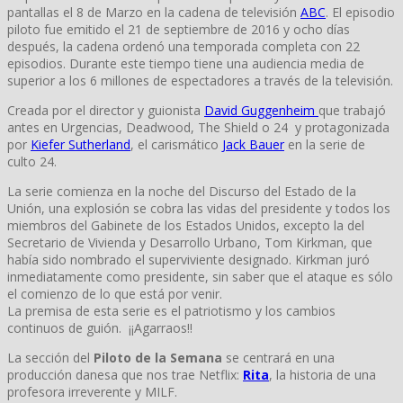
pantallas el 8 de Marzo en la cadena de televisión
ABC
. El episodio
piloto fue emitido el 21 de septiembre de 2016 y ocho días
después, la cadena ordenó una temporada completa con 22
episodios. Durante este tiempo tiene una audiencia media de
superior a los 6 millones de espectadores a través de la televisión.
Creada por el director y guionista
David Guggenheim
que trabajó
antes en Urgencias, Deadwood, The Shield o 24 y protagonizada
por
Kiefer Sutherland
, el carismático
Jack Bauer
en la serie de
culto 24.
La serie comienza en la noche del Discurso del Estado de la
Unión, una explosión se cobra las vidas del presidente y todos los
miembros del Gabinete de los Estados Unidos, excepto la del
Secretario de Vivienda y Desarrollo Urbano, Tom Kirkman, que
había sido nombrado el superviviente designado. Kirkman juró
inmediatamente como presidente, sin saber que el ataque es sólo
el comienzo de lo que está por venir.
La premisa de esta serie es el patriotismo y los cambios
continuos de guión. ¡¡Agarraos!!
La sección del
Piloto de la Semana
se centrará en una
producción danesa que nos trae Netflix:
Rita
, la historia de una
profesora irreverente y MILF.