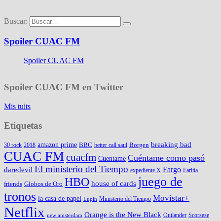
Buscar:
Spoiler CUAC FM
Spoiler CUAC FM
Spoiler CUAC FM en Twitter
Mis tuits
Etiquetas
amazon prime
breaking bad
BBC
Borgen
30 rock
2018
better call saul
CUAC FM
cuacfm
Cuéntame como pasó
Cuentame
El ministerio del Tiempo
Fargo
daredevil
expediente X
Fariña
juego de
HBO
house of cards
friends
Globos de Oro
tronos
Movistar+
la casa de papel
Ministerio del Tiempo
Lupin
Netflix
Orange is the New Black
Outlander
Scorsese
new amsterdam