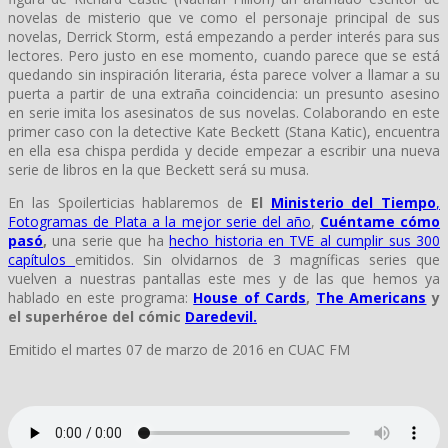
novelas de misterio que ve como el personaje principal de sus
novelas, Derrick Storm, está empezando a perder interés para sus
lectores. Pero justo en ese momento, cuando parece que se está
quedando sin inspiración literaria, ésta parece volver a llamar a su
puerta a partir de una extraña coincidencia: un presunto asesino
en serie imita los asesinatos de sus novelas. Colaborando en este
primer caso con la detective Kate Beckett (Stana Katic), encuentra
en ella esa chispa perdida y decide empezar a escribir una nueva
serie de libros en la que Beckett será su musa.
En las Spoilerticias hablaremos de
El
Ministerio del Tiempo
,
Fotogramas de Plata a la mejor serie del año
,
Cuéntame cómo
pasó
,
una serie que ha
hecho historia en TVE al cumplir sus 300
capítulos
emitidos. Sin olvidarnos de 3 magníficas series que
vuelven a nuestras pantallas este mes y de las que hemos ya
hablado en este programa:
House of Cards
,
The Americans
y
el superhéroe del cómic
Daredevil.
Emitido el martes 07 de marzo de 2016 en CUAC FM