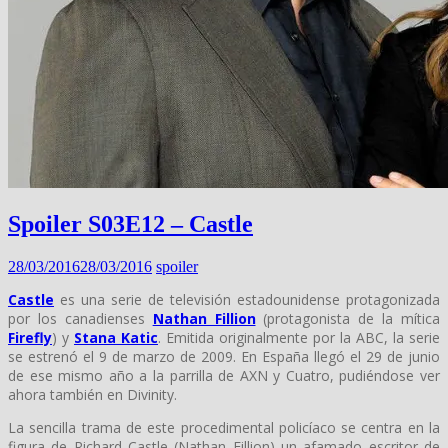
Spoiler S03E12 – Castle
28/03/2016
28/03/2016
spoiler
Castle
es una serie de televisión estadounidense protagonizada
por los canadienses
Nathan Fillion
(protagonista de la mítica
Firefly
) y
Stana Katic
. Emitida originalmente por la ABC, la serie
se estrenó el 9 de marzo de 2009. En España llegó el 29 de junio
de ese mismo año a la parrilla de AXN y Cuatro, pudiéndose ver
ahora también en Divinity.
La sencilla trama de este procedimental policíaco se centra en la
figura de Richard Castle (Nathan Fillion) un afamado escritor de