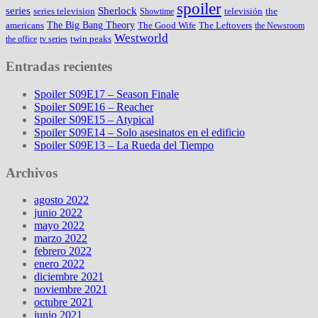
spoiler
series
Sherlock
series television
televisión
the
Showtime
The Big Bang Theory
americans
The Good Wife
The Leftovers
the Newsroom
Westworld
twin peaks
the office
tv series
Entradas recientes
Spoiler S09E17 – Season Finale
Spoiler S09E16 – Reacher
Spoiler S09E15 – Atypical
Spoiler S09E14 – Solo asesinatos en el edificio
Spoiler S09E13 – La Rueda del Tiempo
Archivos
agosto 2022
junio 2022
mayo 2022
marzo 2022
febrero 2022
enero 2022
diciembre 2021
noviembre 2021
octubre 2021
junio 2021