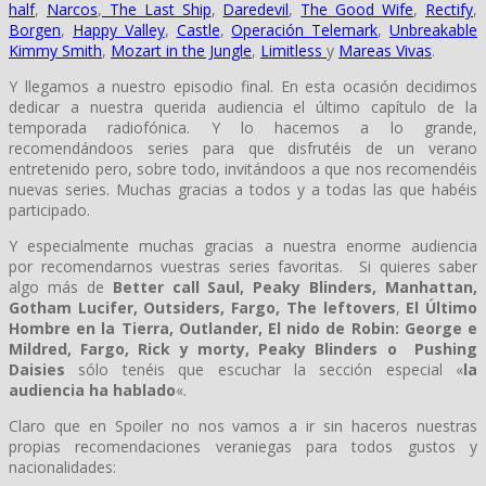
half
,
Narcos
,
The Last Ship
,
Daredevil
,
The Good Wife
,
Rectify
,
Borgen
,
Happy Valley
,
Castle
,
Operación Telemark
,
Unbreakable
Kimmy Smith
,
Mozart in the Jungle
,
Limitless
y
Mareas Vivas
.
Y llegamos a nuestro episodio final. En esta ocasión decidimos
dedicar a nuestra querida audiencia el último capítulo de la
temporada radiofónica. Y lo hacemos a lo grande,
recomendándoos series para que disfrutéis de un verano
entretenido pero, sobre todo, invitándoos a que nos recomendéis
nuevas series. Muchas gracias a todos y a todas las que habéis
participado.
Y especialmente muchas gracias a nuestra enorme audiencia
por recomendarnos vuestras series favoritas. Si quieres saber
algo más de
Better call Saul, Peaky Blinders, Manhattan,
Gotham Lucifer, Outsiders, Fargo, The leftovers
,
El Último
Hombre en la Tierra, Outlander, El nido de Robin: George e
Mildred, Fargo, Rick y morty, Peaky Blinders o Pushing
Daisies
sólo tenéis que escuchar la sección especial «
la
audiencia ha hablado
«.
Claro que en Spoiler no nos vamos a ir sin haceros nuestras
propias recomendaciones veraniegas para todos gustos y
nacionalidades: