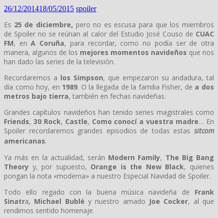
26/12/2014
18/05/2015
spoiler
Es
25 de diciembre,
pero no es escusa para que los miembros
de Spoiler no se reúnan al calor del Estudio José Couso de
CUAC
FM
, en
A Coruña
, para recordar, como no podía ser de otra
manera, algunos de los
mejores momentos navideños
que nos
han dado las series de la televisión.
Recordaremos a
los Simpson
, que empezaron su andadura, tal
día como hoy, en
1989
. O la llegada de la familia Fisher, de
a dos
metros bajo tierra
, también en fechas navideñas.
Grandes capítulos navideños han tenido series magistrales como
Friends
,
30 Rock
,
Castle
,
Como conocí a vuestra madre
… En
Spoiler recordaremos grandes episodios de todas estas
sitcom
ameri
canas
.
Ya más en la actualidad, serán
M
odern Family
,
The Big Bang
Theory
y, por supuesto,
Orange is the New Black
, quienes
pongan la nota «moderna» a nuestro Especial Navidad de Spoiler.
Todo ello regado con la buena música navideña de
Frank
Sinatr
a,
Michael Bublé
y nuestro amado
Joe Cocker
, al que
rendimos sentido homenaje.