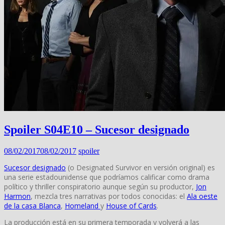
Spoiler S04E10 – Sucesor designado
08/02/2017
08/02/2017
spoiler
Sucesor designado
(o Designated Survivor en versión original) es
una serie estadounidense que podríamos calificar como drama
político y thriller conspiratorio aunque según su productor,
Jon
Harmon
, mezcla tres narrativas por todos conocidas: el
Ala oeste
de la casa Blanca
,
Homeland
y
House of Cards
.
La producción está en su primera temporada y volverá a las