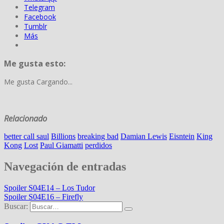
Telegram
Facebook
Tumblr
Más
Me gusta esto:
Me gusta
Cargando...
Relacionado
better call saul
Billions
breaking bad
Damian Lewis
Eisntein
King
Kong
Lost
Paul Giamatti
perdidos
Navegación de entradas
Spoiler S04E14 – Los Tudor
Spoiler S04E16 – Firefly
Buscar: