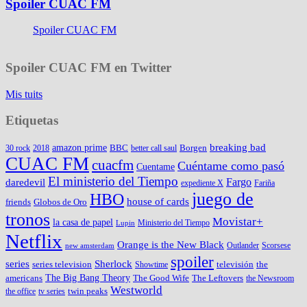
Spoiler CUAC FM
Spoiler CUAC FM
Spoiler CUAC FM en Twitter
Mis tuits
Etiquetas
amazon prime
breaking bad
BBC
Borgen
30 rock
2018
better call saul
CUAC FM
cuacfm
Cuéntame como pasó
Cuentame
El ministerio del Tiempo
Fargo
daredevil
expediente X
Fariña
juego de
HBO
house of cards
friends
Globos de Oro
tronos
Movistar+
la casa de papel
Ministerio del Tiempo
Lupin
Netflix
Orange is the New Black
Outlander
Scorsese
new amsterdam
spoiler
series
Sherlock
series television
televisión
the
Showtime
The Big Bang Theory
americans
The Good Wife
The Leftovers
the Newsroom
Westworld
twin peaks
the office
tv series