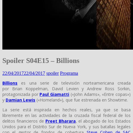
Spoiler S04E15 – Billions
22/04/2017
22/04/2017
spoiler
Programa
Billions
es una serie de televisión norteamericana creada
por Brian Koppelman, David Levien y Andrew Ross Sorkin,
protagonizada por
Paul Giamatti
(«John Adams», «Entre copas»)
y
Damian Lewis
(«Homeland»), que fue estrenada en Showtime.
La serie está inspirada en hechos reales, ya que se basa
libremente en las actividades de la cruzada fiscal federal de los
delitos financieros de
Preet Bharara
, el abogado de los Estados
Unidos para el Distrito Sur de Nueva York, y sus batallas legales
con el gestor de fondos de cobertura
Steve Cohen de SAC