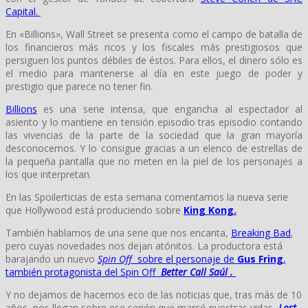
Capital.
En «Billions», Wall Street se presenta como el campo de batalla de
los financieros más ricos y los fiscales más prestigiosos que
persiguen los puntos débiles de éstos. Para ellos, el dinero sólo es
el medio para mantenerse al día en este juego de poder y
prestigio que parece no tener fin.
Billions
es una serie intensa, que engancha al espectador al
asiento y lo mantiene en tensión episodio tras episodio contando
las vivencias de la parte de la sociedad que la gran mayoría
desconocemos. Y lo consigue gracias a un elenco de estrellas de
la pequeña pantalla que no meten en la piel de los personajes a
los que interpretan.
En las Spoilerticias de esta semana comentamos la nueva serie
que Hollywood está produciendo sobre
King Kong.
También hablamos de una serie que nos encanta,
Breaking Bad
,
pero cuyas novedades nos dejan atónitos. La productora está
barajando un nuevo
Spin Off
sobre el personaje de
Gus Fring
,
también protagonista del Spin Off
Better Call Saúl .
Y no dejamos de hacernos eco de las noticias que, tras más de 10
años, nos llegan sobre ese serión que marcó nuestras vidas,
Lost
.