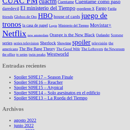
CUAC FM
cuacfm
Cuéntame como pasó
Cuentame
El ministerio del Tiempo
Fargo
daredevil
expediente X
Fariña
juego de
HBO
house of cards
friends
Globos de Oro
tronos
Movistar+
la casa de papel
Ministerio del Tiempo
Lupin
Netflix
Orange is the New Black
Outlander
Scorsese
new amsterdam
spoiler
series
Sherlock
series television
televisión
the
Showtime
The Big Bang Theory
americans
The Good Wife
The Leftovers
the Newsroom
Westworld
twin peaks
the office
tv series
Entradas recientes
Spoiler S09E17 – Season Finale
Spoiler S09E16 – Reacher
Spoiler S09E15 – Atypical
Spoiler S09E14 – Solo asesinatos en el edificio
Spoiler S09E13 – La Rueda del Tiempo
Archivos
agosto 2022
junio 2022