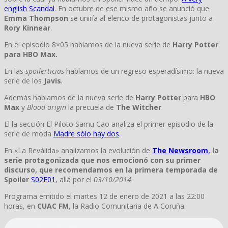
english Scandal
. En octubre de ese mismo año se anunció que
Emma Thompson
se uniría al elenco de protagonistas junto a
Rory Kinnear
.
En el episodio 8×05 hablamos de la nueva serie de
Harry Potter
para HBO Max.
En las
spoilerticias
hablamos de un regreso esperadísimo: la nueva
serie de los
Javis
.
Además
hablamos de la nueva serie de
Harry Potter
para
HBO
Max
y
Blood origin
la precuela de
The Witcher
El la sección El Piloto Samu Cao analiza el primer episodio de la
serie de moda
Madre sólo hay dos
.
En «La Reválida» analizamos la evolución de
The Newsroom
, la
serie protagonizada que nos emocionó con su primer
discurso, que recomendamos en la primera temporada de
Spoiler
S02E01
, allá por el
03/10/2014
.
Programa emitido el martes 12 de enero de 2021 a las 22:00
horas, en
CUAC FM
, la Radio Comunitaria de A Coruña.