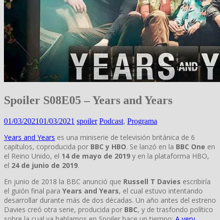
Spoiler S08E05 – Years and Years
01/03/2021
01/03/2021
spoiler
Podcast
,
Programa
Years and Years
es una miniserie de televisión británica de 6
capítulos, coproducida por
BBC y HBO
. Se lanzó en la
BBC One
en
el Reino Unido, el
14 de mayo de 2019
​ y en la plataforma HBO,
el
24 de junio de 2019
.
En junio de 2018 la BBC anunció que
Russell T Davies
escribiría
el guión final para
Years and Years
, el cual estuvo intentando
desarrollar durante más de dos décadas. Un año antes del estreno
Davies creó otra serie, producida por
BBC
, y de trasfondo político
sobre la cual ya hablamos en Spoiler hace un tiempo:
A very