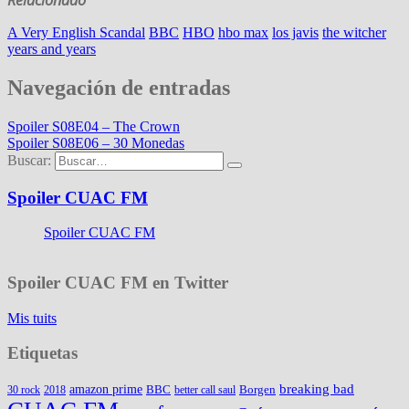
A Very English Scandal
BBC
HBO
hbo max
los javis
the witcher
years and years
Navegación de entradas
Spoiler S08E04 – The Crown
Spoiler S08E06 – 30 Monedas
Buscar:
Spoiler CUAC FM
Spoiler CUAC FM
Spoiler CUAC FM en Twitter
Mis tuits
Etiquetas
amazon prime
breaking bad
BBC
Borgen
30 rock
2018
better call saul