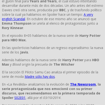
el guión final para
Years and Years
, el cual estuvo intentando
desarrollar durante más de dos décadas. Un año antes del estreno
Davies creó otra serie, producida por
BBC
, y de trasfondo político
sobre la cual ya hablamos en Spoiler hace un tiempo:
A very
english Scandal
. En octubre de ese mismo año se anunció que
Emma Thompson
se uniría al elenco de protagonistas junto a
Rory Kinnear
.
En el episodio 8×05 hablamos de la nueva serie de
Harry Potter
para HBO Max.
En las
spoilerticias
hablamos de un regreso esperadísimo: la nueva
serie de los
Javis
.
Además
hablamos de la nueva serie de
Harry Potter
para
HBO
Max
y
Blood origin
la precuela de
The Witcher
El la sección El Piloto Samu Cao analiza el primer episodio de la
serie de moda
Madre sólo hay dos
.
En «La Reválida» analizamos la evolución de
The Newsroom
, la
serie protagonizada que nos emocionó con su primer
discurso, que recomendamos en la primera temporada de
Spoiler
S02E01
, allá por el
03/10/2014
.