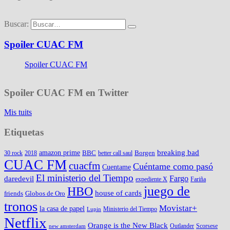
Buscar:
Spoiler CUAC FM
Spoiler CUAC FM
Spoiler CUAC FM en Twitter
Mis tuits
Etiquetas
amazon prime
breaking bad
BBC
Borgen
30 rock
2018
better call saul
CUAC FM
cuacfm
Cuéntame como pasó
Cuentame
El ministerio del Tiempo
Fargo
daredevil
expediente X
Fariña
juego de
HBO
house of cards
friends
Globos de Oro
tronos
Movistar+
la casa de papel
Ministerio del Tiempo
Lupin
Netflix
Orange is the New Black
Outlander
Scorsese
new amsterdam