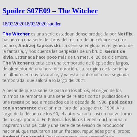
Spoiler S07E09 – The Witcher
18/02/2020
18/02/2020
spoiler
The Witcher
es una serie estadounidense producida por
Netflix
,
basada en una serie de libros del mismo de un célebre escritor
polaco,
Andrzej Sapkowski
. La serie se engloba en el género de
la fantasía, y nos cuenta las peripecias de un brujo,
Geralt de
Rivia
. Estrenada hace poco más de un mes, el 20 de diciembre,
The Witcher
cuenta con una temporada de 8 episodios largos,
de alrededor de una hora de duración. La acogida de la serie ha
resultado ser muy favorable, y ya está confirmada una segunda
temporada, que saldrá a lo largo del 2021.
A pesar de que la serie se basa en los libros, el origen de los
mismos se remonta a una serie de relatos cortos publicados en
una revista polaca a mediados de la década de 1980,
publicados
conjuntamente
en el primer libro de la saga en el 1990. A lo
largo de la década de los 90, el autor sacaría casi un nuevo tomo
de la saga por año. En Polonia, los libros tienen mucha fama, e
inspiraron una película y una serie de televisión de producción
nacional, que resultaron ser un fracaso, repudiadas por el propio
Andrzej Sapkowski
. Posteriormente, una compañía de