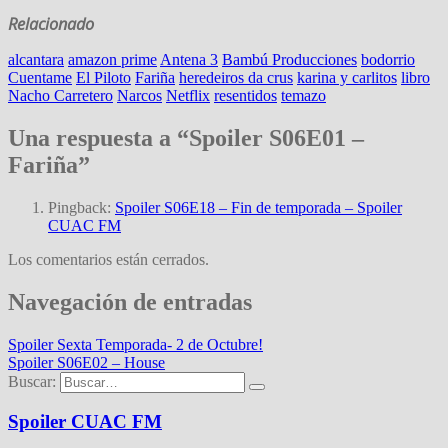
Relacionado
alcantara
amazon prime
Antena 3
Bambú Producciones
bodorrio
Cuentame
El Piloto
Fariña
heredeiros da crus
karina y carlitos
libro
Nacho Carretero
Narcos
Netflix
resentidos
temazo
Una respuesta a “Spoiler S06E01 –
Fariña”
Pingback:
Spoiler S06E18 – Fin de temporada – Spoiler
CUAC FM
Los comentarios están cerrados.
Navegación de entradas
Spoiler Sexta Temporada- 2 de Octubre!
Spoiler S06E02 – House
Buscar:
Spoiler CUAC FM