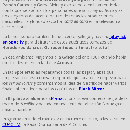
Ramón Campos y Gema Neira y eso se nota en la autenticidad
con la que se abordan los personajes que son
muy da terra
y así
nos alejamos del acento neutro de todas las producciones
nacionales. Es glorioso escuchar
cara de cona
en la televisión a
nivel nacional.
La banda sonora también tiene acento gallego y hay una
playlist
en Spotify
para disfrutar de estos auténticos temazos de
Heredeiros da crus
,
Os resentidos
o
Siniestro total
.
En ese ambiente viajamos a la Galicia del año 1981 cuando había
mucho desorden en la ría de
Arousa
.
En las
Spoilerticias
repasamos todas las bajas y altas que
empiezan con esta nueva temporada que acaba de empezar para
los
serials lovers y
comentamos la idea de
Netflix
de hacer varios
finales alternativos para los capítulos de
Black Mirror
En
El piloto
analizamos «
Maniac
«, una nueva comedia negra de la
mano de
Netflix
y basada en una serie de televisión Noruega del
mismo nombre.
Programa emitido el martes 2 de Octubre de 2018, a las 21:00 en
CUAC FM
, la Radio Comunitaria de A Coruña.