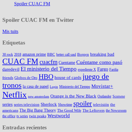
Spoiler CUAC FM
Spoiler CUAC FM en Twitter
Mis tuits
Etiquetas
amazon prime
breaking bad
BBC
Borgen
30 rock
2018
better call saul
CUAC FM
cuacfm
Cuéntame como pasó
Cuentame
El ministerio del Tiempo
Fargo
daredevil
expediente X
Fariña
juego de
HBO
house of cards
friends
Globos de Oro
tronos
Movistar+
la casa de papel
Ministerio del Tiempo
Lupin
Netflix
Orange is the New Black
Outlander
Scorsese
new amsterdam
spoiler
series
Sherlock
series television
televisión
the
Showtime
The Big Bang Theory
americans
The Good Wife
The Leftovers
the Newsroom
Westworld
twin peaks
the office
tv series
Entradas recientes