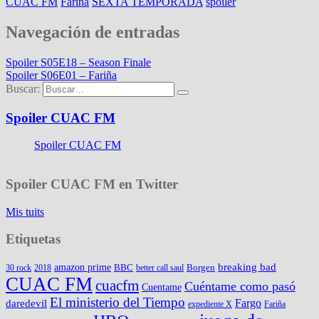
CUAC FM
Fariña
SEXTA TEMPORADA
spoiler
Navegación de entradas
Spoiler S05E18 – Season Finale
Spoiler S06E01 – Fariña
Buscar:
Spoiler CUAC FM
Spoiler CUAC FM
Spoiler CUAC FM en Twitter
Mis tuits
Etiquetas
amazon prime
breaking bad
BBC
Borgen
30 rock
2018
better call saul
CUAC FM
cuacfm
Cuéntame como pasó
Cuentame
El ministerio del Tiempo
Fargo
daredevil
expediente X
Fariña