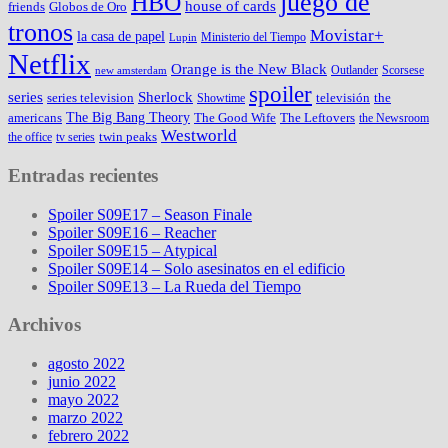
juego de
HBO
house of cards
friends
Globos de Oro
tronos
Movistar+
la casa de papel
Ministerio del Tiempo
Lupin
Netflix
Orange is the New Black
Outlander
Scorsese
new amsterdam
spoiler
series
Sherlock
series television
televisión
the
Showtime
The Big Bang Theory
americans
The Good Wife
The Leftovers
the Newsroom
Westworld
twin peaks
the office
tv series
Entradas recientes
Spoiler S09E17 – Season Finale
Spoiler S09E16 – Reacher
Spoiler S09E15 – Atypical
Spoiler S09E14 – Solo asesinatos en el edificio
Spoiler S09E13 – La Rueda del Tiempo
Archivos
agosto 2022
junio 2022
mayo 2022
marzo 2022
febrero 2022