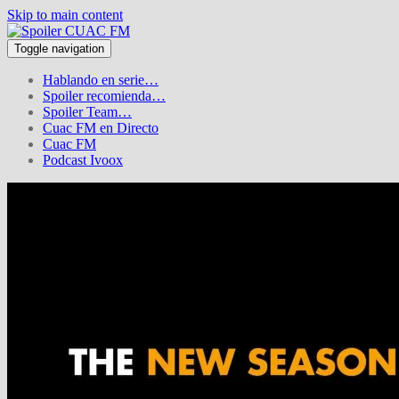
Skip to main content
Toggle navigation
Hablando en serie…
Spoiler recomienda…
Spoiler Team…
Cuac FM en Directo
Cuac FM
Podcast Ivoox