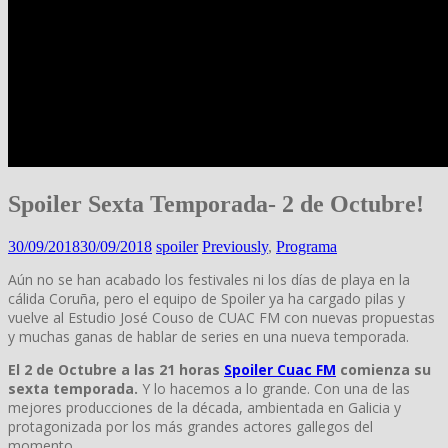
Spoiler Sexta Temporada- 2 de Octubre!
30/09/2018
30/09/2018
spoiler
Previously
,
Programa
Aún no se han acabado los festivales ni los días de playa en la
cálida Coruña, pero el equipo de Spoiler ya ha cargado pilas y
vuelve al
Estudio José Couso de CUAC FM
con nuevas propuestas
y muchas ganas de hablar de series en una nueva temporada.
El 2 de Octubre a las 21 horas
Spoiler Cuac FM
comienza su
sexta temporada.
Y lo hacemos a lo grande. Con una de las
mejores producciones de la década, ambientada en Galicia y
protagonizada por los más grandes actores gallegos del
momento.