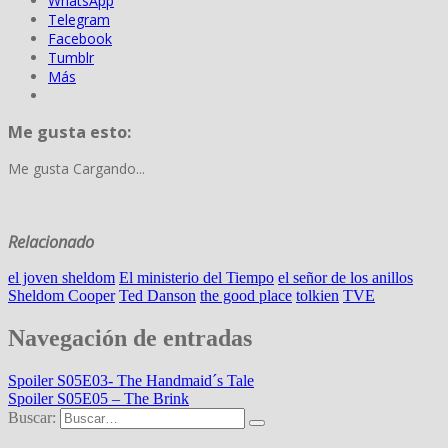
WhatsApp
Telegram
Facebook
Tumblr
Más
Me gusta esto:
Me gusta
Cargando...
Relacionado
el joven sheldom
El ministerio del Tiempo
el señor de los anillos
Sheldom Cooper
Ted Danson
the good place
tolkien
TVE
Navegación de entradas
Spoiler S05E03- The Handmaid´s Tale
Spoiler S05E05 – The Brink
Buscar: