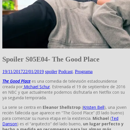
Spoiler S05E04- The Good Place
19/11/2017
22/01/2019
spoiler
Podcast
,
Programa
The Good Place
es una comedia de televisión estadounidense
creada por
Michael Schur
. Estrenada el 19 de septiembre de 2016
en NBC y que actualmente podemos disfrutarla en Netflix con su
ya segunda temporada.
La serie se centra en
Eleanor Shellstrop
(
Kristen Bell
), una joven
recién fallecida que aparece en “The Good Place” (El lado bueno)
para comenzar su nueva etapa en la existencia.
Michael
(
Ted
Danson
) es el “arquitecto” del lado bueno,
un lugar perfecto y
hecho a medida en recompensa para las almas más