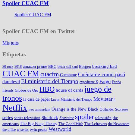
Spoiler CUAC FM
Spoiler CUAC FM
Spoiler CUAC FM en Twitter
Mis tuits
Etiquetas
amazon prime
breaking bad
BBC
Borgen
30 rock
2018
better call saul
CUAC FM
cuacfm
Cuéntame como pasó
Cuentame
El ministerio del Tiempo
Fargo
daredevil
expediente X
Fariña
juego de
HBO
house of cards
friends
Globos de Oro
tronos
Movistar+
la casa de papel
Ministerio del Tiempo
Lupin
Netflix
Orange is the New Black
Outlander
Scorsese
new amsterdam
spoiler
series
Sherlock
series television
televisión
the
Showtime
The Big Bang Theory
americans
The Good Wife
The Leftovers
the Newsroom
Westworld
twin peaks
the office
tv series