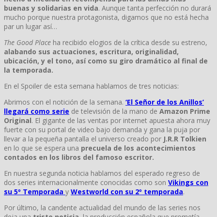
buenas y solidarias en vida
. Aunque tanta perfección no durará
mucho porque nuestra protagonista, digamos que no está hecha
par un lugar así…
The Good Place
ha recibido elogios de la crítica desde su estreno,
alabando sus actuaciones, escritura, originalidad,
ubicación, y el tono, así como su giro dramático al final de
la temporada.
En el Spoiler de esta semana hablamos de tres noticias:
Abrimos con el notición de la semana.
‘El Señor de los Anillos’
llegará como serie
de televisión de la mano de
Amazon Prime
Original
. El gigante de las ventas por internet apuesta ahora muy
fuerte con su portal de video bajo demanda y gana la puja por
llevar a la pequeña pantalla el universo creado por
J.R.R Tolkien
en lo que se espera una
precuela de los acontecimientos
contados en los libros del famoso escritor.
En nuestra segunda noticia hablamos del esperado regreso de
dos series internacionalmente conocidas como son
Vikings con
su 5º Temporada
y
Westworld con su 2º temporada
.
Por último, la candente actualidad del mundo de las series nos
deja una
triste noticia
, la producción española que prometía