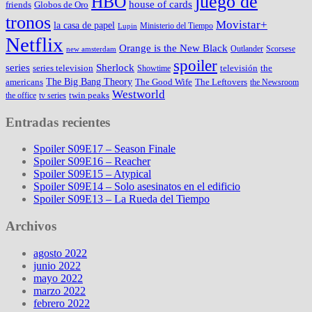
juego de
HBO
house of cards
friends
Globos de Oro
tronos
Movistar+
la casa de papel
Ministerio del Tiempo
Lupin
Netflix
Orange is the New Black
Outlander
Scorsese
new amsterdam
spoiler
series
Sherlock
series television
televisión
the
Showtime
The Big Bang Theory
americans
The Good Wife
The Leftovers
the Newsroom
Westworld
twin peaks
the office
tv series
Entradas recientes
Spoiler S09E17 – Season Finale
Spoiler S09E16 – Reacher
Spoiler S09E15 – Atypical
Spoiler S09E14 – Solo asesinatos en el edificio
Spoiler S09E13 – La Rueda del Tiempo
Archivos
agosto 2022
junio 2022
mayo 2022
marzo 2022
febrero 2022