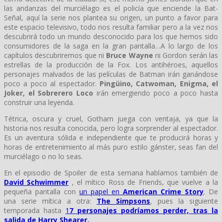
las andanzas del murciélago es el policía que enciende la Bat-
Señal, aquí la serie nos plantea su origen, un punto a favor para
este espacio televisivo, todo nos resulta familiar pero a la vez nos
descubrirá todo un mundo desconocido para los que hemos sido
consumidores de la saga en la gran pantalla…A lo largo de los
capítulos descubriremos que ni
Bruce Wayne
ni Gordon serán las
estrellas de la producción de la Fox. Los antihéroes, aquellos
personajes malvados de las películas de Batman irán ganándose
poco a poco al espectador.
Pingüino, Catwoman, Enigma, el
Joker, el Sobrerero Loco
irán emergiendo poco a poco hasta
construir una leyenda.
Tétrica, oscura y cruel, Gotham juega con ventaja, ya que la
historia nos resulta conocida, pero logra sorprender al espectador.
Es un aventura sólida e independiente que te producirá horas y
horas de entretenimiento al más puro estilo gánster, seas fan del
murciélago o no lo seas.
En el episodio de Spoiler de esta semana hablamos también de
David Schwimmer
, el mítico Ross de Friends, que vuelve a la
pequeña pantalla con
un papel en
American Crime Story
. De
una serie mítica a otra:
The Simpsons
, pues la siguiente
temporada hasta
1
7 personajes podríamos perder, tras la
salida de Harry Shearer.