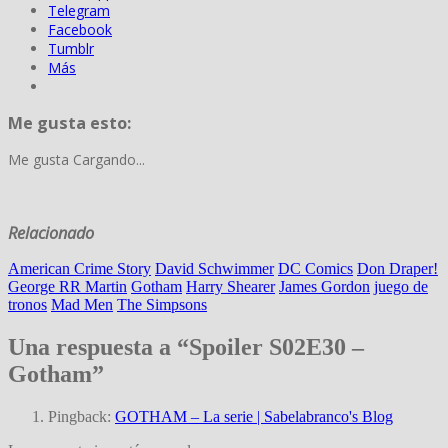
Telegram
Facebook
Tumblr
Más
Me gusta esto:
Me gusta
Cargando...
Relacionado
American Crime Story
David Schwimmer
DC Comics
Don Draper!
George RR Martin
Gotham
Harry Shearer
James Gordon
juego de
tronos
Mad Men
The Simpsons
Una respuesta a “Spoiler S02E30 –
Gotham”
Pingback:
GOTHAM – La serie | Sabelabranco's Blog