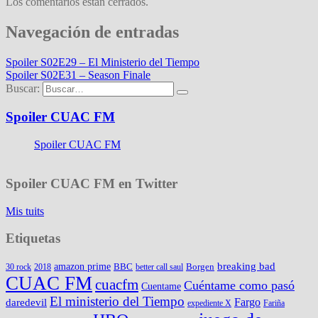
Los comentarios están cerrados.
Navegación de entradas
Spoiler S02E29 – El Ministerio del Tiempo
Spoiler S02E31 – Season Finale
Buscar:
Spoiler CUAC FM
Spoiler CUAC FM
Spoiler CUAC FM en Twitter
Mis tuits
Etiquetas
amazon prime
breaking bad
BBC
Borgen
30 rock
2018
better call saul
CUAC FM
cuacfm
Cuéntame como pasó
Cuentame
El ministerio del Tiempo
Fargo
daredevil
expediente X
Fariña