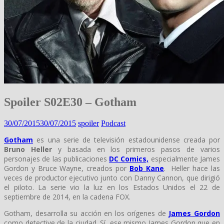
Spoiler S02E30 – Gotham
30/07/2015
30/07/2015
spoiler
Podcast
Gotham
es una serie de televisión estadounidense creada por
Bruno Heller
y basada en los primeros pasos de varios
personajes de las publicaciones
DC Comics,
especialmente James
Gordon y Bruce Wayne, creados por
Bob Kane
. Heller hace las
veces de productor ejecutivo junto con Danny Cannon, que dirigió
el piloto. La serie vio la luz en los Estados Unidos el 22 de
septiembre de 2014, en la cadena FOX.
Gotham, desarrolla su acción en los orígenes de
James Gordon
como detective de la ciudad. Sí, ese mismo James Gordon que en