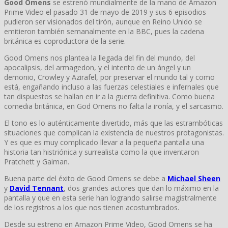
Good Omens
se estrenó mundialmente de la mano de Amazon
Prime Video el pasado 31 de mayo de 2019 y sus 6 episodios
pudieron ser visionados del tirón, aunque en Reino Unido se
emitieron también semanalmente en la BBC, pues la cadena
británica es coproductora de la serie.
Good Omens nos plantea la llegada del fin del mundo, del
apocalipsis, del armagedon, y el intento de un ángel y un
demonio, Crowley y Azirafel, por preservar el mundo tal y como
está, engañando incluso a las fuerzas celestiales e infernales que
tan dispuestos se hallan en ir a la guerra definitiva. Como buena
comedia británica, en God Omens no falta la ironía, y el sarcasmo.
El tono es lo auténticamente divertido, más que las estrambóticas
situaciones que complican la existencia de nuestros protagonistas.
Y es que es muy complicado llevar a la pequeña pantalla una
historia tan histriónica y surrealista como la que inventaron
Pratchett y Gaiman.
Buena parte del éxito de Good Omens se debe a
Michael Sheen
y
David Tennant
, dos grandes actores que dan lo máximo en la
pantalla y que en esta serie han logrando salirse magistralmente
de los registros a los que nos tienen acostumbrados.
Desde su estreno en Amazon Prime Video, Good Omens se ha