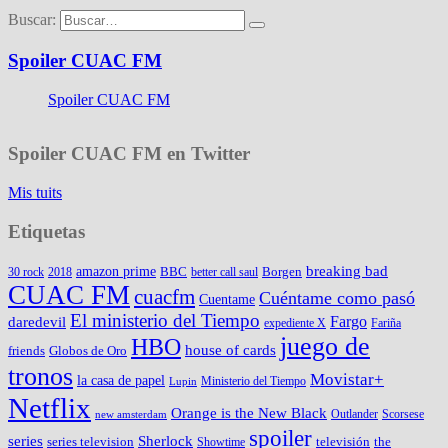
Buscar:
Spoiler CUAC FM
Spoiler CUAC FM
Spoiler CUAC FM en Twitter
Mis tuits
Etiquetas
amazon prime
breaking bad
BBC
Borgen
30 rock
2018
better call saul
CUAC FM
cuacfm
Cuéntame como pasó
Cuentame
El ministerio del Tiempo
Fargo
daredevil
expediente X
Fariña
juego de
HBO
house of cards
friends
Globos de Oro
tronos
Movistar+
la casa de papel
Ministerio del Tiempo
Lupin
Netflix
Orange is the New Black
Outlander
Scorsese
new amsterdam
spoiler
series
Sherlock
series television
televisión
the
Showtime