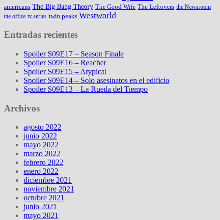
The Big Bang Theory
americans
The Good Wife
The Leftovers
the Newsroom
Westworld
twin peaks
the office
tv series
Entradas recientes
Spoiler S09E17 – Season Finale
Spoiler S09E16 – Reacher
Spoiler S09E15 – Atypical
Spoiler S09E14 – Solo asesinatos en el edificio
Spoiler S09E13 – La Rueda del Tiempo
Archivos
agosto 2022
junio 2022
mayo 2022
marzo 2022
febrero 2022
enero 2022
diciembre 2021
noviembre 2021
octubre 2021
junio 2021
mayo 2021