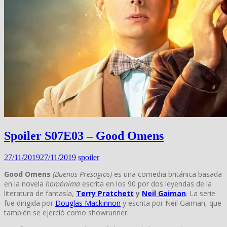
Spoiler S07E03 – Good Omens
27/11/2019
27/11/2019
spoiler
Good Omens
(Buenos Presagios)
es una comedia británica basada
en la novela
homónima
escrita en los 90 por dos leyendas de la
literatura de fantasía,
Terry Pratchett
y
Neil Gaiman
. La serie
fue dirigida por
Douglas Mackinnon
y escrita por Neil Gaiman, que
también se ejerció como showrunner.