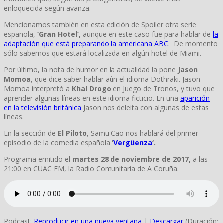
enloquecida según avanza.
Mencionamos también en esta edición de Spoiler otra serie
española,
‘Gran Hotel’,
aunque en este caso fue para hablar de
la
adaptación que está preparando la americana ABC
. De momento
sólo sabemos que estará localizada en algún hotel de Miami.
Por último, la nota de humor en la actualidad la pone
Jason
Momoa
, que dice saber hablar aún el idioma Dothraki. Jason
Momoa interpretó a
Khal Drogo
en Juego de Tronos, y tuvo que
aprender algunas líneas en este idioma ficticio. En una
aparición
en la televisión británica
Jason nos deleita con algunas de estas
líneas.
En la sección de
El Piloto
, Samu Cao nos hablará del primer
episodio de la comedia española
‘
Vergüenza
‘.
Programa emitido el
martes 28 de noviembre de 2017,
a las
21:00 en CUAC FM, la Radio Comunitaria de A Coruña.
Podcast:
Reproducir en una nueva ventana
|
Descargar
(Duración: