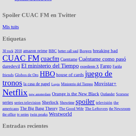
Spoiler CUAC FM en Twitter
Mis tuits
Etiquetas
amazon prime
breaking bad
BBC
Borgen
30 rock
2018
better call saul
CUAC FM
cuacfm
Cuéntame como pasó
Cuentame
El ministerio del Tiempo
Fargo
daredevil
expediente X
Fariña
juego de
HBO
house of cards
friends
Globos de Oro
tronos
Movistar+
la casa de papel
Ministerio del Tiempo
Lupin
Netflix
Orange is the New Black
Outlander
Scorsese
new amsterdam
spoiler
series
Sherlock
series television
televisión
the
Showtime
The Big Bang Theory
americans
The Good Wife
The Leftovers
the Newsroom
Westworld
twin peaks
the office
tv series
Entradas recientes