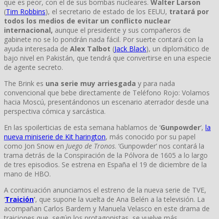
que es peor, con el de sus bombas nucleares.
Walter Larson
(
Tim Robbins
), el secretario de estado de los EEUU,
tratará por
todos los medios de evitar un conflicto nuclear
internacional,
aunque el presidente y sus compañeros de
gabinete no se lo pondrán nada fácil. Por suerte contará con la
ayuda interesada de
Alex Talbot
(
Jack Black
), un diplomático de
bajo nivel en Pakistán, que tendrá que convertirse en una especie
de agente secreto.
The Brink es
una serie muy arriesgada
y para nada
convencional que bebe directamente de Teléfono Rojo: Volamos
hacia Moscú, presentándonos un escenario aterrador desde una
perspectiva cómica y sarcástica.
En las spoilerticias de esta semana hablamos de ‘
Gunpowder
‘,
la
nueva miniserie de Kit harington
, más conocido por su papel
como Jon Snow en
Juego de Tronos
. ‘Gunpowder’ nos contará la
trama detrás de la Conspiración de la Pólvora de 1605 a lo largo
de tres episodios. Se estrena en España el 19 de diciembre de la
mano de HBO.
A continuación anunciamos el estreno de la nueva serie de TVE,
‘
Traición
‘
, que supone la vuelta de Ana Belén a la televisión. La
acompañan Carlos Bardem y Manuela Velasco en este drama de
traiciones que, según los protagonistas, se vuelve más