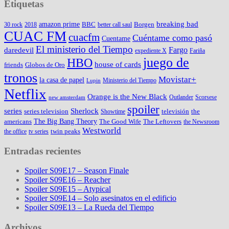
Etiquetas
amazon prime
breaking bad
BBC
Borgen
30 rock
2018
better call saul
CUAC FM
cuacfm
Cuéntame como pasó
Cuentame
El ministerio del Tiempo
Fargo
daredevil
expediente X
Fariña
juego de
HBO
house of cards
friends
Globos de Oro
tronos
Movistar+
la casa de papel
Ministerio del Tiempo
Lupin
Netflix
Orange is the New Black
Outlander
Scorsese
new amsterdam
spoiler
series
Sherlock
series television
televisión
the
Showtime
The Big Bang Theory
americans
The Good Wife
The Leftovers
the Newsroom
Westworld
twin peaks
the office
tv series
Entradas recientes
Spoiler S09E17 – Season Finale
Spoiler S09E16 – Reacher
Spoiler S09E15 – Atypical
Spoiler S09E14 – Solo asesinatos en el edificio
Spoiler S09E13 – La Rueda del Tiempo
Archivos