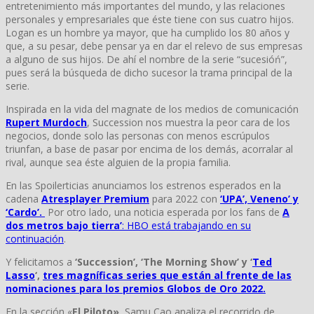
entretenimiento más importantes del mundo, y las relaciones
personales y empresariales que éste tiene con sus cuatro hijos.
Logan es un hombre ya mayor, que ha cumplido los 80 años y
que, a su pesar, debe pensar ya en dar el relevo de sus empresas
a alguno de sus hijos. De ahí el nombre de la serie “sucesióń”,
pues será la búsqueda de dicho sucesor la trama principal de la
serie.
Inspirada en la vida del magnate de los medios de comunicación
Rupert Murdoch
, Succession nos muestra la peor cara de los
negocios, donde solo las personas con menos escrúpulos
triunfan, a base de pasar por encima de los demás, acorralar al
rival, aunque sea éste alguien de la propia familia.
En las Spoilerticias anunciamos los estrenos esperados en la
cadena
Atresplayer Premium
para 2022 con
‘UPA’, Veneno’ y
‘Cardo’.
Por otro lado, una noticia esperada por los fans de
A
dos metros bajo tierra’
: HBO está trabajando en su
continuación
.
Y felicitamos a
‘Succession’, ‘The Morning Show’ y ‘
Ted
Lasso
‘,
tres magníficas series que están al frente de las
nominaciones para los premios
Globos de Oro 2022.
En la sección «
El Piloto»
, Samu Cao analiza el recorrido de