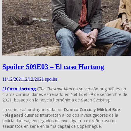
Spoiler S09E03 – El caso Hartung
11/12/2021
12/12/2021
spoiler
El Caso Hartung
(
The Chestnut Man
en su versión original) es un
drama criminal danés estrenado en Netflix el 29 de septiembre de
2021, basado en la novela homónima de Søren Sveistrup.
La serie está protagonizada por
Danica Curcic y Mikkel Boe
Følsgaard
quienes interpretan a los dos investigadores de la
policía danesa, encargados de investigar un extraño caso de
asesinatos en serie en la fría capital de Copenhague.