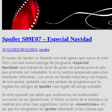
Spoiler S09E07 – Especial Navidad
31/12/2021
30/12/2021
spoiler
El equipo de Spoiler se despide con más ganas que nunca de este
2021 con una nueva entrega del programa «
Especial
Navidad»
que tratará de servir de punto de partida para un año
que promete ser inolvidable. Si no te sientes preparado para unas
navidades diferentes, con cenas en familia reducida y con toques
de non queda, quédate con este pedazo de programa que te
regalan tus amigos de
Spoiler
cual regalo del amigo invisible!
En este episodio ya sabéis que sustituimos las tradicionales
secciones de las
Spoilerticias
,
El Piloto
,
La Serie de la Semana
y
La
reválida
por otras mas juguetonas como las «
inventicias»
, en
las que los integrantes de
Spoiler
adivinarán si las noticias que