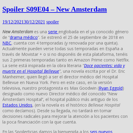
Spoiler S09E04 – New Amsterdam
19/12/2021
30/12/2021
spoiler
New Amsterdam
es una
serie
englobada en el ya conocido género
de “
drama médico
”. Se estrenó el 25 de septiembre de 2018 en
NBC
, cuenta con 4 temporadas (y renovada por una quinta).
Actualmente pueden verse todas sus temporadas en España a
través de Movistar + o si no disponéis de esta plataforma, tenéis
sus 2 primeras temporadas tanto en Amazon Prime como Netflix.
La serie está inspirada en la obra literaria
“
Doce pacientes: vida y
muerte en el Hospital Bellevue
”
, una novela escrita por el Dr. Eric
Manheimer, quien llegó a ser el director médico del Hospital
Bellevue en Nueva York. Pero en este caso, en la versión
televisiva, nuestro protagonista es Max Goodwin (
Ryan Eggold
)
designado como nuevo Director médico del conocido ‘’New
Ámsterdam Hospital’’, el hospital público más antiguo de los
Estados Unidos
, (en la novela es el histórico
Bellevue Hospital
como decíamos). Desde su llegada, no tardará en tomar
decisiones radicales para mejorar la atención a los pacientes con
la poca financiación con la que cuenta.
En las Spoilerticias damos la bienvenida a los
seis nuevos