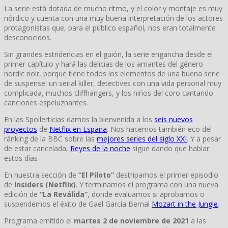
La serie está dotada de mucho ritmo, y el color y montaje es muy
nórdico y cuenta con una muy buena interpretación de los actores
protagonistas que, para el público español, nos eran totalmente
desconocidos.
Sin grandes estridencias en el guión, la serie engancha desde el
primer capítulo y hará las delicias de los amantes del género
nordic noir, porque tiene todos los elementos de una buena serie
de suspense: un serial killer, detectives con una vida personal muy
complicada, muchos cliffhangers, y los niños del coro cantando
canciones espeluznantes.
En las Spoilerticias damos la bienvenida a los
seis nuevos
proyectos
de
Netflix en España
. Nos hacemos también eco del
ránking de la BBC sobre las
mejores series del siglo XXI
. Y a pesar
de estar cancelada,
Reyes de la noche
sigue dando que hablar
estos días-
En nuestra sección de
“El Piloto”
destripamos el primer episodio
de
Insiders (Netflix)
. Y terminamos el programa con una nueva
edición de
“La Reválida”
, donde evaluamos si aprobamos o
suspendemos el éxito de Gael García Bernal
Mozart in the Jungle
.
Programa emitido el
martes 2 de noviembre de 2021
a las