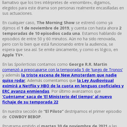
llamativo que los tres intérpretes de «renombre», digamos,
elegidos para este drama son personas realmente encasilladas en
sus actuaciones.
En cualquier caso,
The Morning Show
se estrenó como ya
dijimos el
1 de noviembre de 2019
, y cuenta con hasta ahora
2
temporadas de 10 episodios cada una
. Estamos hablando de
episodios de entre 50 y 60 minutos. Aún no ha sido renovada,
pero con lo bien que está funcionando entre la audiencia, se
espera que sea así. Se emite únicamente, y como es lógico, en
Apple TV+
.
En las
Spoilerticias
contamos como
George R.R. Martin
comenzó a preocuparse con la temporada 5 de ‘Juego de Tronos’
y además
la triste escena de New Amsterdam que nadie
quiso roda
r
. Además comentamos que
la Ley Audiovisual
eximirá a Netflix y HBO de la cuota en lenguas cooficiales y
ERC avanza enmiendas
. Por último avanzamos que
‘Cuéntame’ saca de ‘El Ministerio del tiempo’ al nuevo
fichaje de su temporada 22
En nuestra sección de
“El Piloto”
destripamos el primer episodio
de
COWBOY BEBOP
.
Programa emitido el
martes 30 de noviembre de 2021
a las