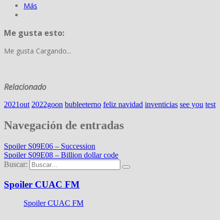
Más
Me gusta esto:
Me gusta
Cargando...
Relacionado
2021out
2022goon
bubleeterno
feliz navidad
inventicias
see you
test
Navegación de entradas
Spoiler S09E06 – Succession
Spoiler S09E08 – Billion dollar code
Buscar:
Spoiler CUAC FM
Spoiler CUAC FM