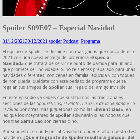
Spoiler S09E07 – Especial Navidad
31/12/2021
30/12/2021
spoiler
Podcast
,
Programa
El equipo de Spoiler se despide con más ganas que nunca de este
2021 con una nueva entrega del programa «
Especial
Navidad»
que tratará de servir de punto de partida para un año
que promete ser inolvidable. Si no te sientes preparado para unas
navidades diferentes, con cenas en familia reducida y con toques
de non queda, quédate con este pedazo de programa que te
regalan tus amigos de
Spoiler
cual regalo del amigo invisible!
En este episodio ya sabéis que sustituimos las tradicionales
secciones de las
Spoilerticias
,
El Piloto
,
La Serie de la Semana
y
La
reválida
por otras mas juguetonas como las «
inventicias»
, en
las que los integrantes de
Spoiler
adivinarán si las noticias que
nos trae
Samu Cao
son ciertas o no.
Por supuesto, en un Especial Navidad no puede faltar nuestro test
navideño.
¿Que integrante de Spoiler resultará ganador del