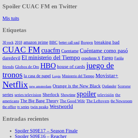
Spoiler CUAC FM en Twitter
Mis tuits
Etiquetas
amazon prime
breaking bad
BBC
Borgen
30 rock
2018
better call saul
CUAC FM
cuacfm
Cuéntame como pasó
Cuentame
El ministerio del Tiempo
Fargo
daredevil
expediente X
Fariña
juego de
HBO
house of cards
friends
Globos de Oro
tronos
Movistar+
la casa de papel
Ministerio del Tiempo
Lupin
Netflix
Orange is the New Black
Outlander
Scorsese
new amsterdam
spoiler
series
Sherlock
series television
televisión
the
Showtime
The Big Bang Theory
americans
The Good Wife
The Leftovers
the Newsroom
Westworld
twin peaks
the office
tv series
Entradas recientes
Spoiler S09E17 – Season Finale
Spoiler S09E16 – Reacher