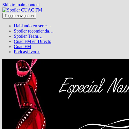
Skip to main content
Toggle navigation
Hablando en serie…
Spoiler recomienda…
Spoiler Team…
Cuac FM en Directo
Cuac FM
Podcast Ivoox