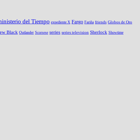
ministerio del Tiempo
Fargo
friends
Globos de Oro
expediente X
Fariña
New Black
series
Sherlock
series television
Outlander
Scorsese
Showtime