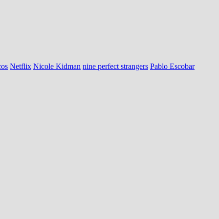
cos
Netflix
Nicole Kidman
nine perfect strangers
Pablo Escobar