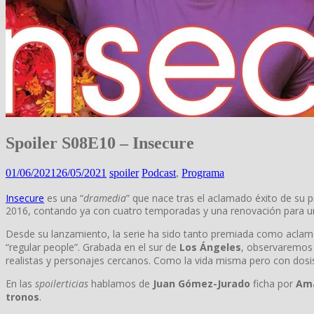
Spoiler S08E10 – Insecure
01/06/2021
26/05/2021
spoiler
Podcast
,
Programa
Insecure
es una “
dramedia
” que nace tras el aclamado éxito de su p
2016, contando ya con cuatro temporadas y una renovación para un
Desde su lanzamiento, la serie ha sido tanto premiada como aclamada 
“regular people”. Grabada en el sur de
Los Ángeles
, observaremos 
realistas y personajes cercanos. Como la vida misma pero con dosi
En las
spoilerticias
hablamos de
Juan Gómez-Jurado
ficha por
Am
tronos
.