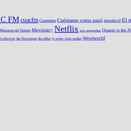
C FM
cuacfm
Cuéntame como pasó
El 
Cuentame
daredevil
Netflix
Movistar+
Orange is the 
Ministerio del Tiempo
new amsterdam
Westworld
 Leftovers
twin peaks
the Newsroom
the office
tv series