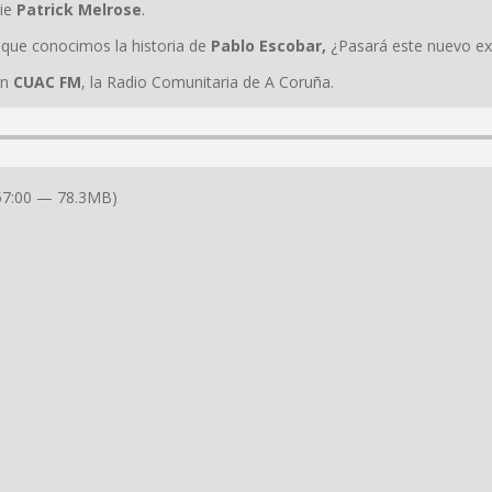
rie
Patrick Melrose
.
 que conocimos la historia de
Pablo Escobar,
¿Pasará este nuevo ex
en
CUAC FM
, la Radio Comunitaria de A Coruña.
57:00 — 78.3MB)