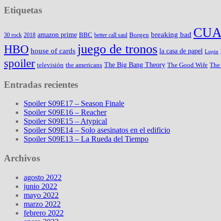
Etiquetas
CUA
amazon prime
breaking bad
BBC
Borgen
30 rock
2018
better call saul
juego de tronos
HBO
house of cards
la casa de papel
Lupin
spoiler
The Big Bang Theory
televisión
the americans
The Good Wife
The
Entradas recientes
Spoiler S09E17 – Season Finale
Spoiler S09E16 – Reacher
Spoiler S09E15 – Atypical
Spoiler S09E14 – Solo asesinatos en el edificio
Spoiler S09E13 – La Rueda del Tiempo
Archivos
agosto 2022
junio 2022
mayo 2022
marzo 2022
febrero 2022