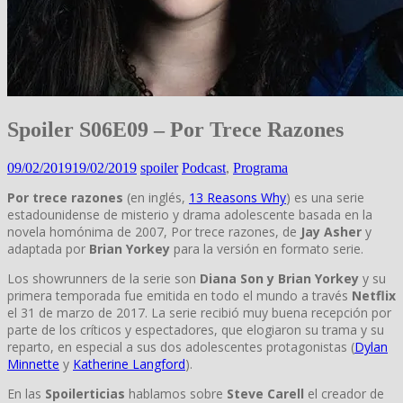
Spoiler S06E09 – Por Trece Razones
09/02/2019
19/02/2019
spoiler
Podcast
,
Programa
Por trece razones
(en inglés,
13 Reasons Why
) es una serie
estadounidense de misterio y drama adolescente basada en la
novela homónima de 2007, Por trece razones, de
Jay Asher
y
adaptada por
Brian Yorkey
para la versión en formato serie.
Los showrunners de la serie son
Diana Son y Brian Yorkey
y su
primera temporada fue emitida en todo el mundo a través
Netflix
el 31 de marzo de 2017. La serie recibió muy buena recepción por
parte de los críticos y espectadores, que elogiaron su trama y su
reparto, en especial a sus dos adolescentes protagonistas (
Dylan
Minnette
y
Katherine Langford
).
En las
Spoilerticias
hablamos sobre
Steve Carell
el creador de