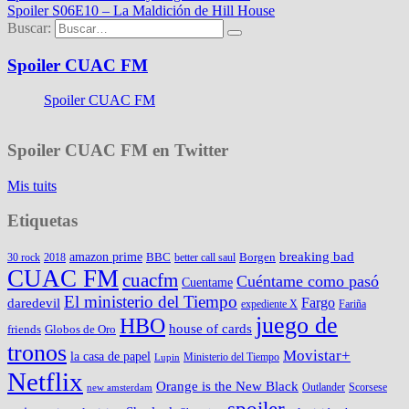
Spoiler S06E10 – La Maldición de Hill House
Buscar:
Spoiler CUAC FM
Spoiler CUAC FM
Spoiler CUAC FM en Twitter
Mis tuits
Etiquetas
amazon prime
breaking bad
BBC
Borgen
30 rock
2018
better call saul
CUAC FM
cuacfm
Cuéntame como pasó
Cuentame
El ministerio del Tiempo
Fargo
daredevil
expediente X
Fariña
juego de
HBO
house of cards
friends
Globos de Oro
tronos
Movistar+
la casa de papel
Ministerio del Tiempo
Lupin
Netflix
Orange is the New Black
Outlander
Scorsese
new amsterdam