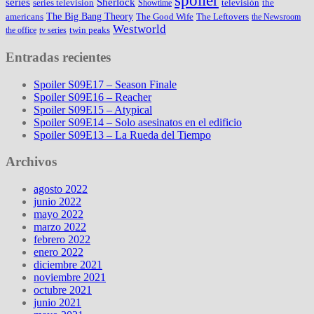
spoiler
series
Sherlock
series television
televisión
the
Showtime
The Big Bang Theory
americans
The Good Wife
The Leftovers
the Newsroom
Westworld
twin peaks
the office
tv series
Entradas recientes
Spoiler S09E17 – Season Finale
Spoiler S09E16 – Reacher
Spoiler S09E15 – Atypical
Spoiler S09E14 – Solo asesinatos en el edificio
Spoiler S09E13 – La Rueda del Tiempo
Archivos
agosto 2022
junio 2022
mayo 2022
marzo 2022
febrero 2022
enero 2022
diciembre 2021
noviembre 2021
octubre 2021
junio 2021