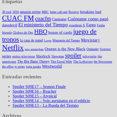
Etiquetas
amazon prime
breaking bad
BBC
Borgen
30 rock
2018
better call saul
CUAC FM
cuacfm
Cuéntame como pasó
Cuentame
El ministerio del Tiempo
Fargo
daredevil
expediente X
Fariña
juego de
HBO
house of cards
friends
Globos de Oro
tronos
Movistar+
la casa de papel
Ministerio del Tiempo
Lupin
Netflix
Orange is the New Black
Outlander
Scorsese
new amsterdam
spoiler
series
Sherlock
series television
televisión
the
Showtime
The Big Bang Theory
americans
The Good Wife
The Leftovers
the Newsroom
Westworld
twin peaks
the office
tv series
Entradas recientes
Spoiler S09E17 – Season Finale
Spoiler S09E16 – Reacher
Spoiler S09E15 – Atypical
Spoiler S09E14 – Solo asesinatos en el edificio
Spoiler S09E13 – La Rueda del Tiempo
Archivos