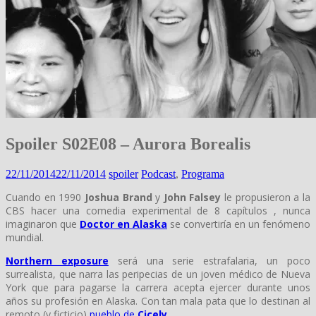
Spoiler S02E08 – Aurora Borealis
22/11/2014
22/11/2014
spoiler
Podcast
,
Programa
Cuando en 1990
Joshua Brand
y
John Falsey
le propusieron a la
CBS hacer una comedia experimental de 8 capítulos , nunca
imaginaron que
Doctor
en Alaska
se convertiría en un fenómeno
mundial.
Northern exposure
será una serie estrafalaria, un poco
surrealista, que narra las peripecias de un joven médico de Nueva
York que para pagarse la carrera acepta ejercer durante unos
años su profesión en Alaska. Con tan mala pata que lo destinan al
remoto (y ficticio)
pueblo de
Cicely
.