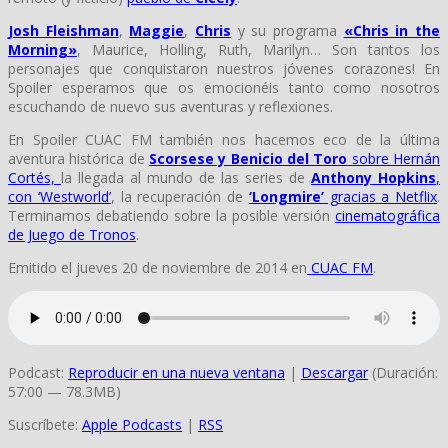
Josh Fleishman
,
Maggie
,
Chris
y su programa
«Chris in the
Morning»
, Maurice, Holling, Ruth, Marilyn… Son tantos los
personajes que conquistaron nuestros jóvenes corazones! En
Spoiler esperamos que os emocionéis tanto como nosotros
escuchando de nuevo sus aventuras y reflexiones.
En Spoiler CUAC FM también nos hacemos eco de la última
aventura histórica de
Scorsese y Benicio del Toro
sobre Hernán
Cortés,
la llegada al mundo de las series de
Anthony Hopkins
,
con ‘Westworld’
, la recuperación de
‘Longmire’
gracias a Netflix
.
Terminamos debatiendo sobre la posible versión
cinematográfica
de Juego de Tronos
.
Emitido el jueves 20 de noviembre de 2014 en
CUAC FM
.
Podcast:
Reproducir en una nueva ventana
|
Descargar
(Duración:
57:00 — 78.3MB)
Suscríbete:
Apple Podcasts
|
RSS