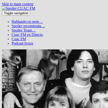
Skip to main content
Toggle navigation
Hablando en serie…
Spoiler recomienda…
Spoiler Team…
Cuac FM en Directo
Cuac FM
Podcast Ivoox