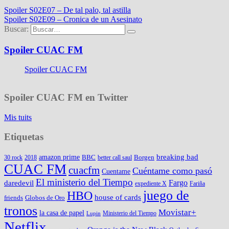
Spoiler S02E07 – De tal palo, tal astilla
Spoiler S02E09 – Cronica de un Asesinato
Buscar:
Spoiler CUAC FM
Spoiler CUAC FM
Spoiler CUAC FM en Twitter
Mis tuits
Etiquetas
amazon prime
breaking bad
BBC
Borgen
30 rock
2018
better call saul
CUAC FM
cuacfm
Cuéntame como pasó
Cuentame
El ministerio del Tiempo
Fargo
daredevil
expediente X
Fariña
juego de
HBO
house of cards
friends
Globos de Oro
tronos
Movistar+
la casa de papel
Ministerio del Tiempo
Lupin
Netflix