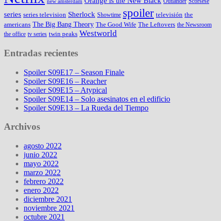
Orange is the New Black
Outlander
Scorsese
new amsterdam
spoiler
series
Sherlock
series television
televisión
the
Showtime
The Big Bang Theory
americans
The Good Wife
The Leftovers
the Newsroom
Westworld
twin peaks
the office
tv series
Entradas recientes
Spoiler S09E17 – Season Finale
Spoiler S09E16 – Reacher
Spoiler S09E15 – Atypical
Spoiler S09E14 – Solo asesinatos en el edificio
Spoiler S09E13 – La Rueda del Tiempo
Archivos
agosto 2022
junio 2022
mayo 2022
marzo 2022
febrero 2022
enero 2022
diciembre 2021
noviembre 2021
octubre 2021