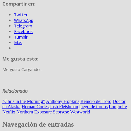
Compartir en:
Twitter
WhatsApp
Telegram
Facebook
Tumblr
Más
Me gusta esto:
Me gusta
Cargando...
Relacionado
"Chris in the Morning"
Anthony Hopkins
Benicio del Toro
Doctor
en Alaska
Hernán Cortés
Josh Fleishman
juego de tronos
Longmire
Netflix
Northern Exposure
Scorsese
Westworld
Navegación de entradas