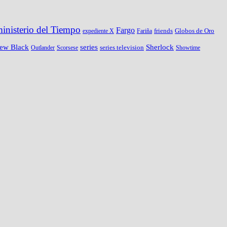
ministerio del Tiempo
Fargo
friends
Globos de Oro
expediente X
Fariña
New Black
series
Sherlock
series television
Outlander
Scorsese
Showtime