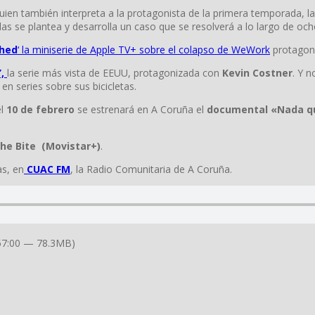
uien también interpreta a la protagonista de la primera temporada, l
 se plantea y desarrolla un caso que se resolverá a lo largo de ocho
hed
‘ la miniserie
de Apple TV+ sobre el colapso de WeWork
protagon
’,
la serie más vista de EEUU, protagonizada con
Kevin Costner
. Y 
 en series sobre sus bicicletas.
el
10 de febrero
se estrenará en A Coruña el
documental «Nada q
he Bite (Movistar+)
.
as, en
CUAC FM
, la Radio Comunitaria de A Coruña.
57:00 — 78.3MB)