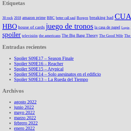
Etiquetas
CUA
amazon prime
breaking bad
BBC
Borgen
30 rock
2018
better call saul
juego de tronos
HBO
house of cards
la casa de papel
Lupin
spoiler
The Big Bang Theory
televisión
the americans
The Good Wife
The
Entradas recientes
Spoiler S09E17 – Season Finale
Spoiler S09E16 – Reacher
Spoiler S09E15 – Atypical
Spoiler S09E14 – Solo asesinatos en el edificio
Spoiler S09E13 – La Rueda del Tiempo
Archivos
agosto 2022
junio 2022
mayo 2022
marzo 2022
febrero 2022
enero 2022