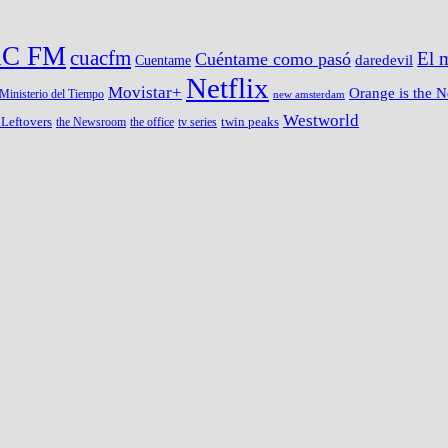
C FM
cuacfm
Cuéntame como pasó
El 
Cuentame
daredevil
Netflix
Movistar+
Orange is the 
Ministerio del Tiempo
new amsterdam
Westworld
 Leftovers
twin peaks
the Newsroom
the office
tv series