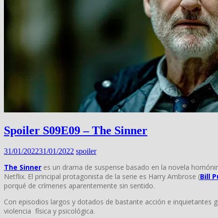
Spoiler S09E09 – The Sinner
31/01/2022
31/01/2022
spoiler
The Sinner
es un drama de suspense basado en la novela homónim
Netflix. El principal protagonista de la serie es Harry Ambrose (
Bill 
porqué de crímenes aparentemente sin sentido.
Con episodios largos y dotados de bastante acción e inquietantes g
violencia física y psicológica.