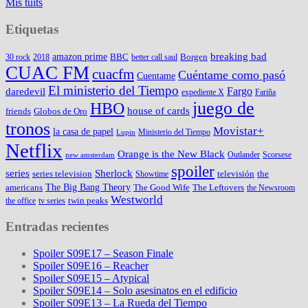
Mis tuits
Etiquetas
amazon prime
breaking bad
BBC
Borgen
30 rock
2018
better call saul
CUAC FM
cuacfm
Cuéntame como pasó
Cuentame
El ministerio del Tiempo
Fargo
daredevil
expediente X
Fariña
juego de
HBO
house of cards
friends
Globos de Oro
tronos
Movistar+
la casa de papel
Ministerio del Tiempo
Lupin
Netflix
Orange is the New Black
Outlander
Scorsese
new amsterdam
spoiler
series
Sherlock
series television
televisión
the
Showtime
The Big Bang Theory
americans
The Good Wife
The Leftovers
the Newsroom
Westworld
twin peaks
the office
tv series
Entradas recientes
Spoiler S09E17 – Season Finale
Spoiler S09E16 – Reacher
Spoiler S09E15 – Atypical
Spoiler S09E14 – Solo asesinatos en el edificio
Spoiler S09E13 – La Rueda del Tiempo