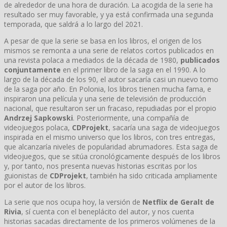
de alrededor de una hora de duración. La acogida de la serie ha
resultado ser muy favorable, y ya está confirmada una segunda
temporada, que saldrá a lo largo del 2021.
A pesar de que la serie se basa en los libros, el origen de los
mismos se remonta a una serie de relatos cortos publicados en
una revista polaca a mediados de la década de 1980,
publicados
conjuntamente
en el primer libro de la saga en el 1990. A lo
largo de la década de los 90, el autor sacaría casi un nuevo tomo
de la saga por año. En Polonia, los libros tienen mucha fama, e
inspiraron una película y una serie de televisión de producción
nacional, que resultaron ser un fracaso, repudiadas por el propio
Andrzej Sapkowski
. Posteriormente, una compañía de
videojuegos polaca,
CDProjekt
, sacaría una saga de videojuegos
inspirada en el mismo universo que los libros, con tres entregas,
que alcanzaría niveles de popularidad abrumadores. Esta saga de
videojuegos, que se sitúa cronológicamente después de los libros
y, por tanto, nos presenta nuevas historias escritas por los
guionistas de
CDProjekt
, también ha sido criticada ampliamente
por el autor de los libros.
La serie que nos ocupa hoy, la versión de
Netflix de Geralt de
Rivia
, sí cuenta con el beneplácito del autor, y nos cuenta
historias sacadas directamente de los primeros volúmenes de la