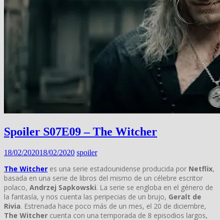
Spoiler S07E09 – The Witcher
18/02/2020
18/02/2020
spoiler
The Witcher
es una serie estadounidense producida por
Netflix
,
basada en una serie de libros del mismo de un célebre escritor
polaco,
Andrzej Sapkowski
. La serie se engloba en el género de
la fantasía, y nos cuenta las peripecias de un brujo,
Geralt de
Rivia
. Estrenada hace poco más de un mes, el 20 de diciembre,
The Witcher
cuenta con una temporada de 8 episodios largos,