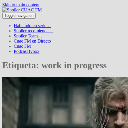
Skip to main content
Toggle navigation
Hablando en serie…
Spoiler recomienda…
Spoiler Team…
Cuac FM en Directo
Cuac FM
Podcast Ivoox
Etiqueta:
work in progress