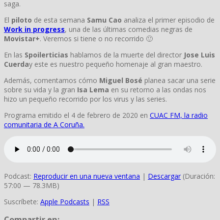
saga.
El
piloto
de esta semana
Samu Cao
analiza el primer episodio de
Work in progress
, una de las últimas comedias negras de
Movistar+
. Veremos si tiene o no recorrido 🙂
En las
Spoilerticias
hablamos de la muerte del director
Jose Luis
Cuerda
y este es nuestro pequeño homenaje al gran maestro.
Además, comentamos cómo
Miguel Bosé
planea sacar una serie
sobre su vida y la gran
Isa Lema
en su retorno a las ondas nos
hizo un pequeño recorrido por los virus y las series.
Programa emitido el 4 de febrero de 2020 en
CUAC FM, la radio
comunitaria de A Coruña.
Podcast:
Reproducir en una nueva ventana
|
Descargar
(Duración:
57:00 — 78.3MB)
Suscríbete:
Apple Podcasts
|
RSS
Compartir en: