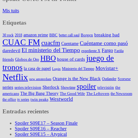
Mis tuits
Etiquetas
amazon prime
breaking bad
BBC
Borgen
30 rock
2018
better call saul
CUAC FM
cuacfm
Cuéntame como pasó
Cuentame
El ministerio del Tiempo
Fargo
daredevil
expediente X
Fariña
juego de
HBO
house of cards
friends
Globos de Oro
tronos
Movistar+
la casa de papel
Ministerio del Tiempo
Lupin
Netflix
Orange is the New Black
Outlander
Scorsese
new amsterdam
spoiler
series
Sherlock
series television
televisión
the
Showtime
The Big Bang Theory
americans
The Good Wife
The Leftovers
the Newsroom
Westworld
twin peaks
the office
tv series
Entradas recientes
Spoiler S09E17 – Season Finale
Spoiler S09E16 – Reacher
Spoiler S09E15 – Atypical