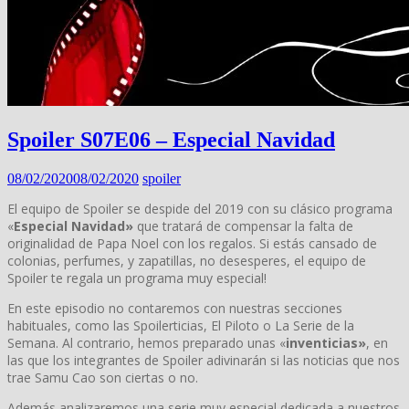
Spoiler S07E06 – Especial Navidad
08/02/2020
08/02/2020
spoiler
El equipo de Spoiler se despide del 2019 con su clásico programa
«
Especial Navidad»
que tratará de compensar la falta de
originalidad de Papa Noel con los regalos. Si estás cansado de
colonias, perfumes, y zapatillas, no desesperes, el equipo de
Spoiler te regala un programa muy especial!
En este episodio no contaremos con nuestras secciones
habituales, como las Spoilerticias, El Piloto o La Serie de la
Semana. Al contrario, hemos preparado unas «
inventicias»
, en
las que los integrantes de Spoiler adivinarán si las noticias que nos
trae Samu Cao son ciertas o no.
Además analizaremos una serie muy especial dedicada a nuestros