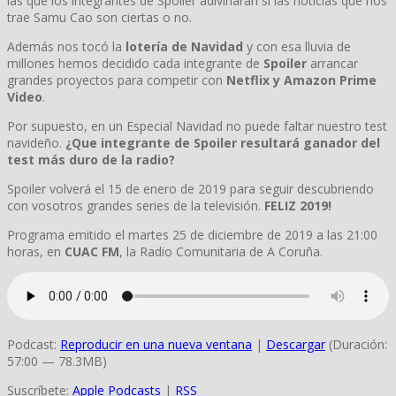
las que los integrantes de Spoiler adivinarán si las noticias que nos
trae Samu Cao son ciertas o no.
Además nos tocó la
lotería de Navidad
y con esa lluvia de
millones hemos decidido cada integrante de
Spoiler
arrancar
grandes proyectos para competir con
Netflix y Amazon Prime
Video
.
Por supuesto, en un Especial Navidad no puede faltar nuestro test
navideño.
¿Que integrante de Spoiler resultará ganador del
test más duro de la radio?
Spoiler volverá el 15 de enero de 2019 para seguir descubriendo
con vosotros grandes series de la televisión.
FELIZ 2019!
Programa emitido el martes 25 de diciembre de 2019 a las 21:00
horas, en
CUAC FM
, la Radio Comunitaria de A Coruña.
Podcast:
Reproducir en una nueva ventana
|
Descargar
(Duración:
57:00 — 78.3MB)
Suscríbete:
Apple Podcasts
|
RSS