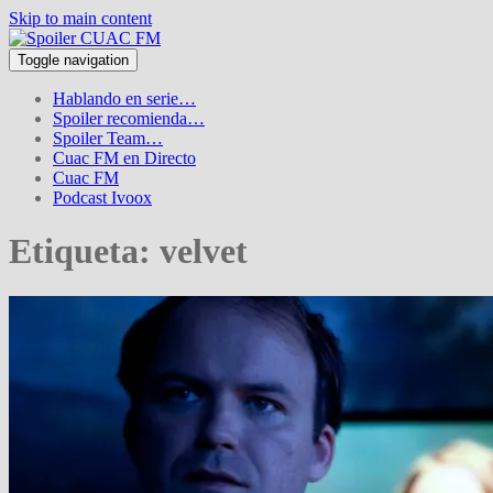
Skip to main content
Toggle navigation
Hablando en serie…
Spoiler recomienda…
Spoiler Team…
Cuac FM en Directo
Cuac FM
Podcast Ivoox
Etiqueta:
velvet