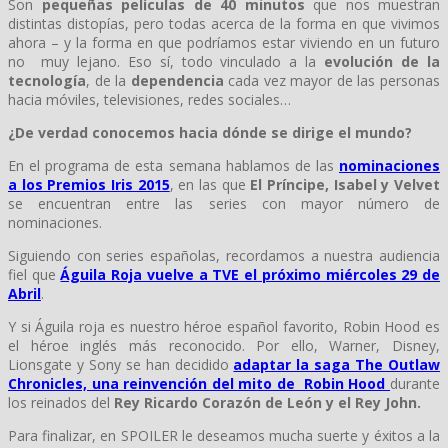
Son
pequeñas
películas de 40 minutos
que nos muestran
distintas distopías, pero todas acerca de la forma en que vivimos
ahora – y la forma en que podríamos estar viviendo en un futuro
no muy lejano. Eso sí, todo vinculado a la
evolución de la
tecnología
, de la
dependencia
cada vez mayor de las personas
hacia móviles, televisiones, redes sociales…
¿De verdad conocemos hacia dónde se dirige el mundo?
En el programa de esta semana hablamos de las
nominaciones
a los Premios Iris 2015
, en las que
El Príncipe, Isabel y Velvet
se encuentran entre las series con mayor número de
nominaciones.
Siguiendo con series españolas, recordamos a nuestra audiencia
fiel que
Águila Roja vuelve a TVE el próximo miércoles 29 de
Abril
.
Y si Águila roja es nuestro héroe español favorito, Robin Hood es
el héroe inglés más reconocido. Por ello, Warner, Disney,
Lionsgate y Sony se han decidido
adaptar la saga The Outlaw
Chronicles, una reinvención del mito de Robin Hood
durante
los reinados del
Rey Ricardo Corazón de León y el Rey John.
Para finalizar, en SPOILER le deseamos mucha suerte y éxitos a la