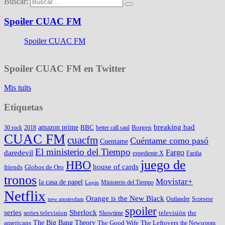
Buscar:
Spoiler CUAC FM
Spoiler CUAC FM
Spoiler CUAC FM en Twitter
Mis tuits
Etiquetas
amazon prime
breaking bad
BBC
Borgen
30 rock
2018
better call saul
CUAC FM
cuacfm
Cuéntame como pasó
Cuentame
El ministerio del Tiempo
Fargo
daredevil
expediente X
Fariña
juego de
HBO
house of cards
friends
Globos de Oro
tronos
Movistar+
la casa de papel
Ministerio del Tiempo
Lupin
Netflix
Orange is the New Black
Outlander
Scorsese
new amsterdam
spoiler
series
Sherlock
series television
televisión
the
Showtime
The Big Bang Theory
americans
The Good Wife
The Leftovers
the Newsroom