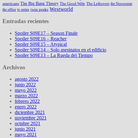
The Big Bang Theory
americans
The Good Wife
The Leftovers
the Newsroom
Westworld
twin peaks
the office
tv series
Entradas recientes
Spoiler S09E17 – Season Finale
Spoiler S09E16 – Reacher
Spoiler S09E15 – Atypical
Spoiler S09E14 – Solo asesinatos en el edificio
Spoiler S09E13 – La Rueda del Tiempo
Archivos
agosto 2022
junio 2022
mayo 2022
marzo 2022
febrero 2022
enero 2022
diciembre 2021
noviembre 2021
octubre 2021
junio 2021
mayo 2021