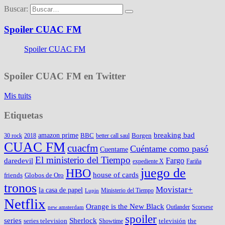
Buscar:
Spoiler CUAC FM
Spoiler CUAC FM
Spoiler CUAC FM en Twitter
Mis tuits
Etiquetas
amazon prime
breaking bad
BBC
Borgen
30 rock
2018
better call saul
CUAC FM
cuacfm
Cuéntame como pasó
Cuentame
El ministerio del Tiempo
Fargo
daredevil
expediente X
Fariña
juego de
HBO
house of cards
friends
Globos de Oro
tronos
Movistar+
la casa de papel
Ministerio del Tiempo
Lupin
Netflix
Orange is the New Black
Outlander
Scorsese
new amsterdam
spoiler
series
Sherlock
series television
televisión
the
Showtime