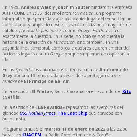
En 1988,
Andreas Wiek y Joachim Sauter
fundaron la empresa
ART+COM
. En
1993
, desarrollaron
Terravision
, un programa
informático que permitía viajar a cualquier lugar del mundo en un
computador y ampliarlo desde el espacio utilizando imágenes de
satélite.
¿Te resulta familiar?
Sí, como
Google Earth
. Y esa es
exactamente la cuestión. En la serie, no sólo se nos cuenta la
historia de la creación de
Terravision
, sino también, en una
segunda línea temporal, cómo los creadores quieren emprender
acciones legales contra
Google
porque simplemente copiaron la
idea.
En las
Spoilerticias
anunciamos la renovación de
Anatomía de
Grey
por una 19 temporada a pesar de su protagonista y el
remake
de
El Príncipe de Bel Air
.
En la sección «
El Piloto»
, Samu Cao analiza el recorrido de
Kitz
(Netflix)
.
En la sección de «
La Reválida
» repasamos las aventuras del
glorioso
USS Nathan James
.
The Last Ship
que aprueba con
buena nota.
Programa emitido el
martes 11 de enero de 2022
a las 22:00
horas, en
CUAC FM
, la Radio Comunitaria de A Coruña.