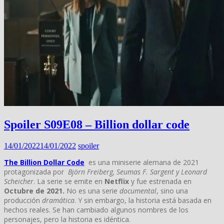
Spoiler S09E08 – Billion dollar code
14/01/2022
14/01/2022
spoiler
The Billion Dollar Code
es una miniserie alemana de 2021
protagonizada por
Björn Freiberg, Seumas F. Sargent y Leonard
Scheicher
. La serie se emite en
Netflix
y fue estrenada en
Octubre de 2021.
No es una serie
documental
, sino una
producción
dramática
. Y sin embargo, la historia está basada en
hechos reales. Se han cambiado algunos nombres de los
personajes, pero la historia es idéntica.