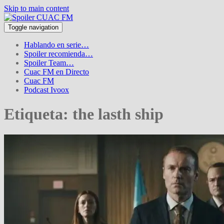
Skip to main content
Toggle navigation
Hablando en serie…
Spoiler recomienda…
Spoiler Team…
Cuac FM en Directo
Cuac FM
Podcast Ivoox
Etiqueta:
the lasth ship