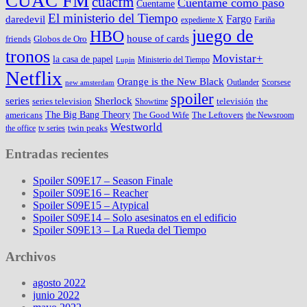
CUAC FM
cuacfm
Cuéntame como pasó
Cuentame
El ministerio del Tiempo
Fargo
daredevil
expediente X
Fariña
juego de
HBO
house of cards
friends
Globos de Oro
tronos
Movistar+
la casa de papel
Ministerio del Tiempo
Lupin
Netflix
Orange is the New Black
Outlander
Scorsese
new amsterdam
spoiler
series
Sherlock
series television
televisión
the
Showtime
The Big Bang Theory
americans
The Good Wife
The Leftovers
the Newsroom
Westworld
twin peaks
the office
tv series
Entradas recientes
Spoiler S09E17 – Season Finale
Spoiler S09E16 – Reacher
Spoiler S09E15 – Atypical
Spoiler S09E14 – Solo asesinatos en el edificio
Spoiler S09E13 – La Rueda del Tiempo
Archivos
agosto 2022
junio 2022