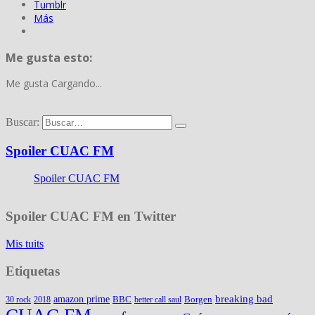
Tumblr
Más
Me gusta esto:
Me gusta
Cargando...
Buscar:
Spoiler CUAC FM
Spoiler CUAC FM
Spoiler CUAC FM en Twitter
Mis tuits
Etiquetas
amazon prime
breaking bad
BBC
Borgen
30 rock
2018
better call saul