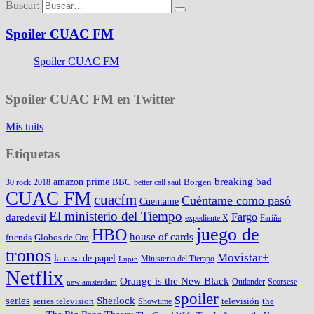
Buscar:
Spoiler CUAC FM
Spoiler CUAC FM
Spoiler CUAC FM en Twitter
Mis tuits
Etiquetas
amazon prime
breaking bad
BBC
Borgen
30 rock
2018
better call saul
CUAC FM
cuacfm
Cuéntame como pasó
Cuentame
El ministerio del Tiempo
Fargo
daredevil
expediente X
Fariña
juego de
HBO
house of cards
friends
Globos de Oro
tronos
Movistar+
la casa de papel
Ministerio del Tiempo
Lupin
Netflix
Orange is the New Black
Outlander
Scorsese
new amsterdam
spoiler
series
Sherlock
series television
televisión
the
Showtime