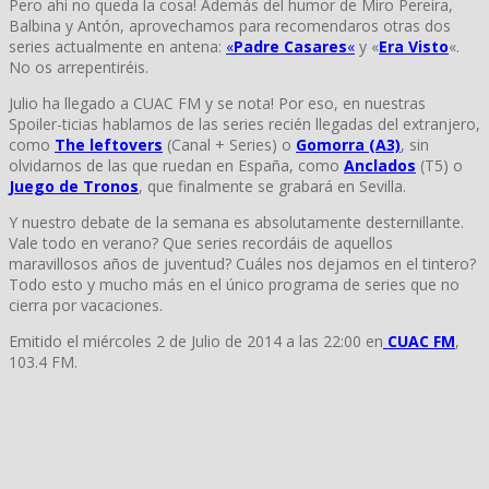
Pero ahí no queda la cosa! Además del humor de Miro Pereira,
Balbina y Antón, aprovechamos para recomendaros otras dos
series actualmente en antena:
«
Padre Casares
«
y «
Era Visto
«.
No os arrepentiréis.
Julio ha llegado a CUAC FM y se nota! Por eso, en nuestras
Spoiler-ticias hablamos de las series recién llegadas del extranjero,
como
The leftovers
(Canal + Series) o
Gomorra (A3)
, sin
olvidarnos de las que ruedan en España, como
Anclados
(T5) o
Juego de Tronos
, que finalmente se grabará en Sevilla.
Y nuestro debate de la semana es absolutamente desternillante.
Vale todo en verano? Que series recordáis de aquellos
maravillosos años de juventud? Cuáles nos dejamos en el tintero?
Todo esto y mucho más en el único programa de series que no
cierra por vacaciones.
Emitido el miércoles 2 de Julio de 2014 a las 22:00 en
CUAC FM
,
103.4 FM.