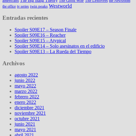
The Big Bang Theory
americans
The Good Wife
The Leftovers
the Newsroom
Westworld
twin peaks
the office
tv series
Entradas recientes
Spoiler S09E17 – Season Finale
Spoiler S09E16 – Reacher
Spoiler S09E15 – Atypical
Spoiler S09E14 – Solo asesinatos en el edificio
Spoiler S09E13 – La Rueda del Tiempo
Archivos
agosto 2022
junio 2022
mayo 2022
marzo 2022
febrero 2022
enero 2022
diciembre 2021
noviembre 2021
octubre 2021
junio 2021
mayo 2021
abril 2021