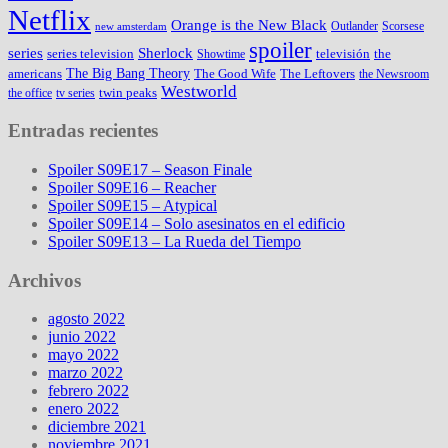
Netflix
Orange is the New Black
Outlander
Scorsese
new amsterdam
spoiler
series
Sherlock
series television
televisión
the
Showtime
The Big Bang Theory
americans
The Good Wife
The Leftovers
the Newsroom
Westworld
twin peaks
the office
tv series
Entradas recientes
Spoiler S09E17 – Season Finale
Spoiler S09E16 – Reacher
Spoiler S09E15 – Atypical
Spoiler S09E14 – Solo asesinatos en el edificio
Spoiler S09E13 – La Rueda del Tiempo
Archivos
agosto 2022
junio 2022
mayo 2022
marzo 2022
febrero 2022
enero 2022
diciembre 2021
noviembre 2021