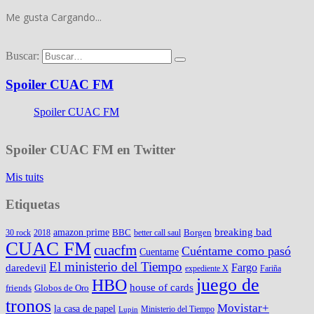
Me gusta
Cargando...
Buscar:
Spoiler CUAC FM
Spoiler CUAC FM
Spoiler CUAC FM en Twitter
Mis tuits
Etiquetas
amazon prime
breaking bad
BBC
Borgen
30 rock
2018
better call saul
CUAC FM
cuacfm
Cuéntame como pasó
Cuentame
El ministerio del Tiempo
Fargo
daredevil
expediente X
Fariña
juego de
HBO
house of cards
friends
Globos de Oro
tronos
Movistar+
la casa de papel
Ministerio del Tiempo
Lupin