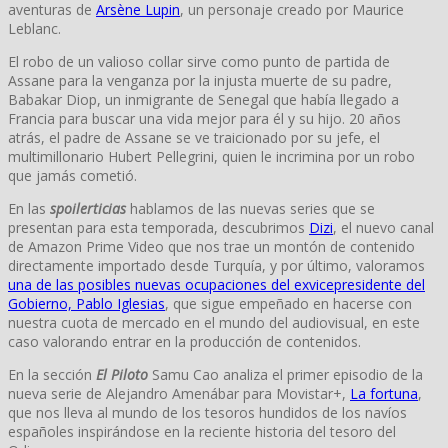
aventuras de
Arsène Lupin
, un personaje creado por Maurice
Leblanc.
El robo de un valioso collar sirve como punto de partida de
Assane para la venganza por la injusta muerte de su padre,
Babakar Diop, un inmigrante de Senegal que había llegado a
Francia para buscar una vida mejor para él y su hijo. 20 años
atrás, el padre de Assane se ve traicionado por su jefe, el
multimillonario Hubert Pellegrini, quien le incrimina por un robo
que jamás cometió.
En las
spoilerticias
hablamos de las nuevas series que se
presentan para esta temporada, descubrimos
Dizi
, el nuevo canal
de Amazon Prime Video que nos trae un montón de contenido
directamente importado desde Turquía, y por último, valoramos
una de las posibles nuevas ocupaciones del exvicepresidente del
Gobierno, Pablo Iglesias
, que sigue empeñado en hacerse con
nuestra cuota de mercado en el mundo del audiovisual, en este
caso valorando entrar en la producción de contenidos.
En la sección
El Piloto
Samu Cao analiza el primer episodio de la
nueva serie de Alejandro Amenábar para Movistar+,
La fortuna
,
que nos lleva al mundo de los tesoros hundidos de los navíos
españoles inspirándose en la reciente historia del tesoro del