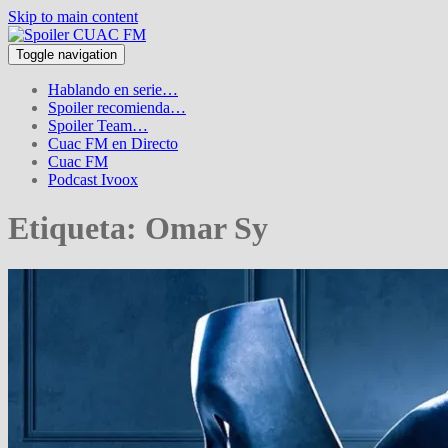
Skip to main content
Toggle navigation
Hablando en serie…
Spoiler recomienda…
Spoiler Team…
Cuac FM en Directo
Cuac FM
Podcast Ivoox
Etiqueta:
Omar Sy