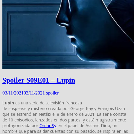
Spoiler S09E01 – Lupin
03/11/2021
03/11/2021
spoiler
Lupin
es una serie de televisión francesa
de suspense y misterio creada por George Kay y François Uzan
que se estrenó en Netflix el 8 de enero de 2021. La serie consta
de 10 episodios, lanzados en dos partes, y está magistralmente
protagonizada por
Omar Sy
en el papel de Assane Diop, un
hombre que para saldar cuentas con su pasado, se inspira en las