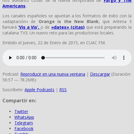
nos adelantó cosas de la nueva temporada de
Fargo y The
Americans
.
Los canales españoles se apuntan a los formatos de éxito con la
«adaptación» de
Orange is the New Blank
, que Antena 3
llamará
‘Vis a Vis’,
o de
«dates» (citas)
que está preparando la
catalana TV3. Un nuevo reto para las productoras locales.
Emitido el Jueves, 22 de Enero de 2015, en CUAC FM.
Podcast:
Reproducir en una nueva ventana
|
Descargar
(Duración:
56:57 — 78.2MB)
Suscríbete:
Apple Podcasts
|
RSS
Compartir en:
Twitter
WhatsApp
Telegram
Facebook