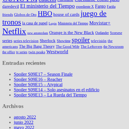
El ministerio del Tiempo
Fargo
daredevil
expediente X
Fariña
juego de
HBO
house of cards
friends
Globos de Oro
tronos
Movistar+
la casa de papel
Ministerio del Tiempo
Lupin
Netflix
Orange is the New Black
Outlander
Scorsese
new amsterdam
spoiler
series
Sherlock
series television
televisión
the
Showtime
The Big Bang Theory
americans
The Good Wife
The Leftovers
the Newsroom
Westworld
twin peaks
the office
tv series
Entradas recientes
Spoiler S09E17 – Season Finale
Spoiler S09E16 – Reacher
Spoiler S09E15 – Atypical
Spoiler S09E14 – Solo asesinatos en el edificio
Spoiler S09E13 – La Rueda del Tiempo
Archivos
agosto 2022
junio 2022
mayo 2022