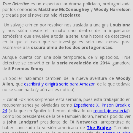
True Detective
es un espectacular drama policíaco, protagonizada
por los conocidos
Matthew McConaughey
y
Woody Harrelson
y creada por el novelista
Nic Pizzolatto.
Un salvaje crimen por resolver nos traslada a una gris
Louisiana
y nos sitúa desde el minuto uno dentro de la inquietante
atmósfera que envuelve a toda la serie, una historia de detectives
en la que el caso que se investiga es solo una excusa para
asomarse a la
oscura alma de los dos protagonistas
.
Aunque cuenta con una sola temporada, de 8 episodios,
True
detective se convirtió en la
serie revelación de 2014
, ganadora
de
5 Premios Emmy
.
En Spoiler hablamos también de la nueva aventura de
Woody
Allen
, que
escribirá y dirigirá serie para Amazon
de la que todavía
no se sabe nada (y aún así es noticia).
El canal Fox nos sorprende esta semana, pues está trabajando en
recuperar series ya olvidadas como
Expediente X, Prison Break o
24
(a la que en Spoiler le hemos dedicado un
reportaje especial
).
Como los presidentes de la tele también lloran, hemos podido ver
a
John Landgraf
presidente de
FX Networks
, arrepentirse de
haber cancelado la versión americana de
The Bridge
. También