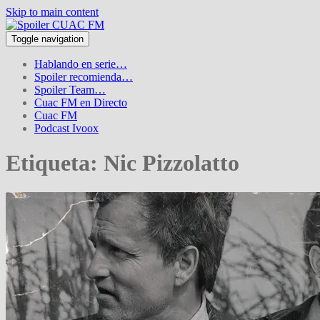
Skip to main content
Toggle navigation
Hablando en serie…
Spoiler recomienda…
Spoiler Team…
Cuac FM en Directo
Cuac FM
Podcast Ivoox
Etiqueta:
Nic Pizzolatto