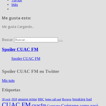
Tumblr
Más
Me gusta esto:
Me gusta
Cargando...
Buscar:
Spoiler CUAC FM
Spoiler CUAC FM
Spoiler CUAC FM en Twitter
Mis tuits
Etiquetas
amazon prime
breaking bad
BBC
Borgen
30 rock
2018
better call saul
CUAC FM
cuacfm
Cuéntame como pasó
Cuentame