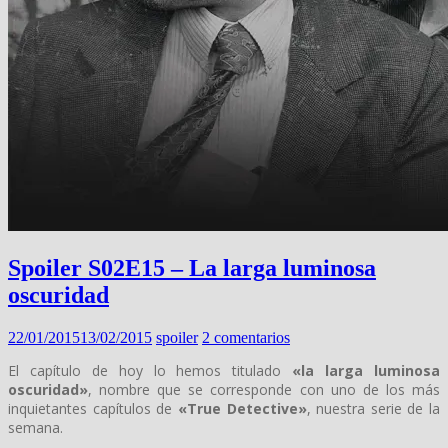
Spoiler S02E15 – La larga luminosa
oscuridad
22/01/2015
13/02/2015
spoiler
2 comentarios
El capítulo de hoy lo hemos titulado
«la larga luminosa
oscuridad»
, nombre que se corresponde con uno de los más
inquietantes capítulos de
«True Detective»
, nuestra serie de la
semana.