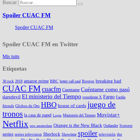
Buscar:
Spoiler CUAC FM
Spoiler CUAC FM
Spoiler CUAC FM en Twitter
Mis tuits
Etiquetas
amazon prime
breaking bad
BBC
Borgen
30 rock
2018
better call saul
CUAC FM
cuacfm
Cuéntame como pasó
Cuentame
El ministerio del Tiempo
Fargo
daredevil
expediente X
Fariña
juego de
HBO
house of cards
friends
Globos de Oro
tronos
Movistar+
la casa de papel
Ministerio del Tiempo
Lupin
Netflix
Orange is the New Black
Outlander
Scorsese
new amsterdam
spoiler
series
Sherlock
series television
televisión
the
Showtime