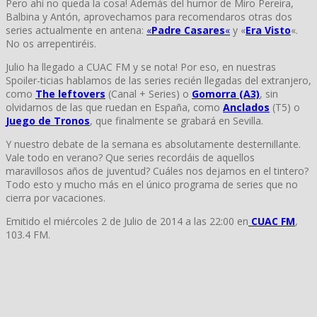
Pero ahí no queda la cosa! Además del humor de Miro Pereira,
Balbina y Antón, aprovechamos para recomendaros otras dos
series actualmente en antena:
«
Padre Casares
«
y «
Era Visto
«.
No os arrepentiréis.
Julio ha llegado a CUAC FM y se nota! Por eso, en nuestras
Spoiler-ticias hablamos de las series recién llegadas del extranjero,
como
The leftovers
(Canal + Series) o
Gomorra (A3)
, sin
olvidarnos de las que ruedan en España, como
Anclados
(T5) o
Juego de Tronos
, que finalmente se grabará en Sevilla.
Y nuestro debate de la semana es absolutamente desternillante.
Vale todo en verano? Que series recordáis de aquellos
maravillosos años de juventud? Cuáles nos dejamos en el tintero?
Todo esto y mucho más en el único programa de series que no
cierra por vacaciones.
Emitido el miércoles 2 de Julio de 2014 a las 22:00 en
CUAC FM
,
103.4 FM.