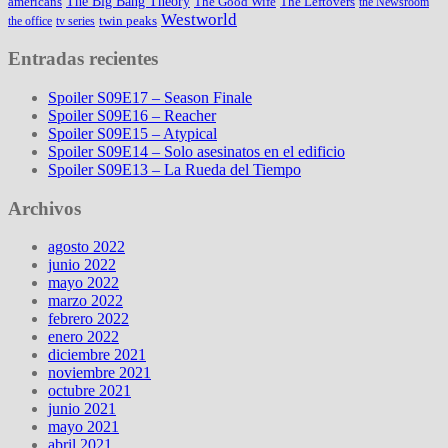
The Big Bang Theory
americans
The Good Wife
The Leftovers
the Newsroom
Westworld
twin peaks
the office
tv series
Entradas recientes
Spoiler S09E17 – Season Finale
Spoiler S09E16 – Reacher
Spoiler S09E15 – Atypical
Spoiler S09E14 – Solo asesinatos en el edificio
Spoiler S09E13 – La Rueda del Tiempo
Archivos
agosto 2022
junio 2022
mayo 2022
marzo 2022
febrero 2022
enero 2022
diciembre 2021
noviembre 2021
octubre 2021
junio 2021
mayo 2021
abril 2021