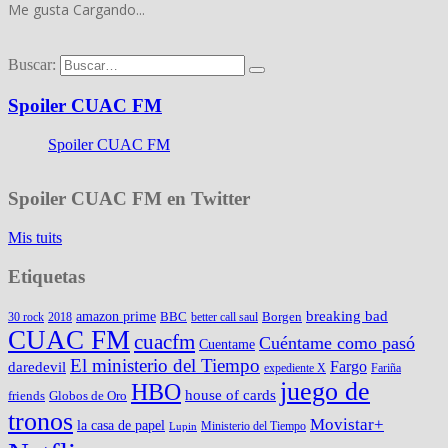
Me gusta
Cargando...
Buscar:
Spoiler CUAC FM
Spoiler CUAC FM
Spoiler CUAC FM en Twitter
Mis tuits
Etiquetas
amazon prime
breaking bad
BBC
Borgen
30 rock
2018
better call saul
CUAC FM
cuacfm
Cuéntame como pasó
Cuentame
El ministerio del Tiempo
Fargo
daredevil
expediente X
Fariña
juego de
HBO
house of cards
friends
Globos de Oro
tronos
Movistar+
la casa de papel
Ministerio del Tiempo
Lupin