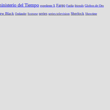
ministerio del Tiempo
Fargo
friends
Globos de Oro
expediente X
Fariña
New Black
series
Sherlock
series television
Outlander
Scorsese
Showtime