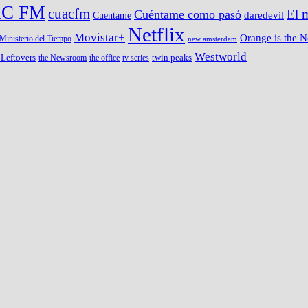
C FM
cuacfm
Cuéntame como pasó
El 
Cuentame
daredevil
Netflix
Movistar+
Orange is the 
Ministerio del Tiempo
new amsterdam
Westworld
 Leftovers
twin peaks
the Newsroom
the office
tv series