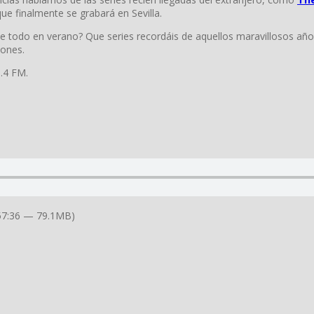
que finalmente se grabará en Sevilla.
le todo en verano? Que series recordáis de aquellos maravillosos año
iones.
3.4 FM.
57:36 — 79.1MB)