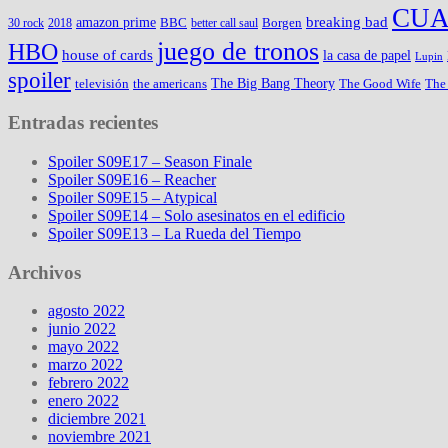
CUA
amazon prime
breaking bad
BBC
Borgen
30 rock
2018
better call saul
juego de tronos
HBO
house of cards
la casa de papel
Lupin
spoiler
The Big Bang Theory
televisión
the americans
The Good Wife
The
Entradas recientes
Spoiler S09E17 – Season Finale
Spoiler S09E16 – Reacher
Spoiler S09E15 – Atypical
Spoiler S09E14 – Solo asesinatos en el edificio
Spoiler S09E13 – La Rueda del Tiempo
Archivos
agosto 2022
junio 2022
mayo 2022
marzo 2022
febrero 2022
enero 2022
diciembre 2021
noviembre 2021