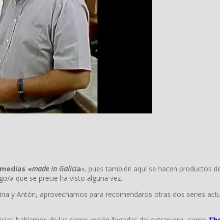
medias «
made in Galici
a
«, pues también aquí se hacen productos de
o/a que se precie ha visto alguna vez.
lbina y Antón, aprovechamos para recomendaros otras dos series ac
ticias hablamos de las series recién llegadas del extranjero, como
The