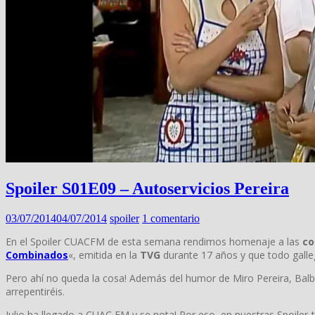
Spoiler S01E09 – Autoservicios Pereira
03/07/2014
04/07/2014
spoiler
1 comentario
En el Spoiler CUACFM de esta semana rendimos homenaje a las
co
Combinados
«, emitida en la
TVG
durante 17 años y que todo galleg
Pero ahí no queda la cosa! Además del humor de Miro Pereira, Ba
arrepentiréis.
Julio ha llegado a CUAC FM y se nota! Por eso, en nuestras Spoiler-