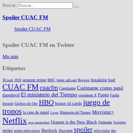
Buscar:
Spoiler CUAC FM
Spoiler CUAC FM
Spoiler CUAC FM en Twitter
Mis tuits
Etiquetas
amazon prime
breaking bad
BBC
Borgen
30 rock
2018
better call saul
CUAC FM
cuacfm
Cuéntame como pasó
Cuentame
El ministerio del Tiempo
Fargo
daredevil
expediente X
Fariña
juego de
HBO
house of cards
friends
Globos de Oro
tronos
Movistar+
la casa de papel
Ministerio del Tiempo
Lupin
Netflix
Orange is the New Black
Outlander
Scorsese
new amsterdam
spoiler
series
Sherlock
series television
televisión
the
Showtime