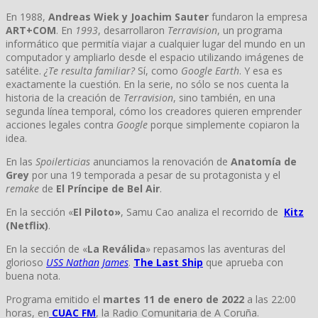
En 1988,
Andreas Wiek y Joachim Sauter
fundaron la empresa
ART+COM
. En
1993
, desarrollaron
Terravision
, un programa
informático que permitía viajar a cualquier lugar del mundo en un
computador y ampliarlo desde el espacio utilizando imágenes de
satélite.
¿Te resulta familiar?
Sí, como
Google Earth
. Y esa es
exactamente la cuestión. En la serie, no sólo se nos cuenta la
historia de la creación de
Terravision
, sino también, en una
segunda línea temporal, cómo los creadores quieren emprender
acciones legales contra
Google
porque simplemente copiaron la
idea.
En las
Spoilerticias
anunciamos la renovación de
Anatomía de
Grey
por una 19 temporada a pesar de su protagonista y el
remake
de
El Príncipe de Bel Air
.
En la sección «
El Piloto»
, Samu Cao analiza el recorrido de
Kitz
(Netflix)
.
En la sección de «
La Reválida
» repasamos las aventuras del
glorioso
USS Nathan James
.
The Last Ship
que aprueba con
buena nota.
Programa emitido el
martes 11 de enero de 2022
a las 22:00
horas, en
CUAC FM
, la Radio Comunitaria de A Coruña.