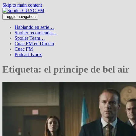
Skip to main content
Toggle navigation
Hablando en serie…
Spoiler recomienda…
Spoiler Team…
Cuac FM en Directo
Cuac FM
Podcast Ivoox
Etiqueta:
el principe de bel air