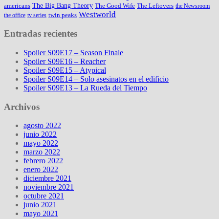
The Big Bang Theory
americans
The Good Wife
The Leftovers
the Newsroom
Westworld
twin peaks
the office
tv series
Entradas recientes
Spoiler S09E17 – Season Finale
Spoiler S09E16 – Reacher
Spoiler S09E15 – Atypical
Spoiler S09E14 – Solo asesinatos en el edificio
Spoiler S09E13 – La Rueda del Tiempo
Archivos
agosto 2022
junio 2022
mayo 2022
marzo 2022
febrero 2022
enero 2022
diciembre 2021
noviembre 2021
octubre 2021
junio 2021
mayo 2021