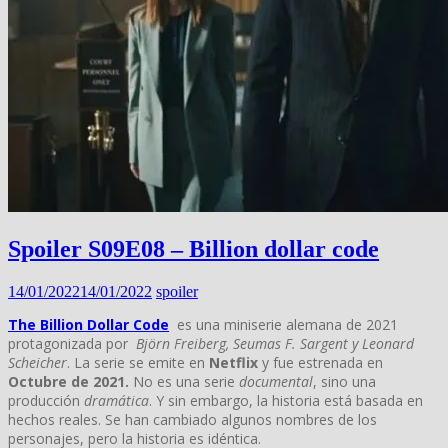
Spoiler S09E08 – Billion dollar code
14/01/2022
14/01/2022
spoiler
The Billion Dollar Code
es una miniserie alemana de 2021
protagonizada por
Björn Freiberg, Seumas F. Sargent y Leonard
Scheicher
. La serie se emite en
Netflix
y fue estrenada en
Octubre de 2021.
No es una serie
documental
, sino una
producción
dramática
. Y sin embargo, la historia está basada en
hechos reales. Se han cambiado algunos nombres de los
personajes, pero la historia es idéntica.