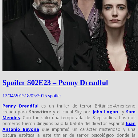
Spoiler S02E23 – Penny Dreadful
12/04/2015
18/05/2015
spoiler
Penny Dreadful
es un thriller de terror Británico-Americano
creada para
Showtime
y el canal Sky por
John Logan
y
Sam
Mendes
. Con tan sólo una temporada de 8 episodios. Los dos
primeros fueron dirigidos bajo la batuta del director español
Juan
Antonio Bayona
que imprimió un carácter misterioso y una
oscura estética a este thriller de terror psicológico donde la