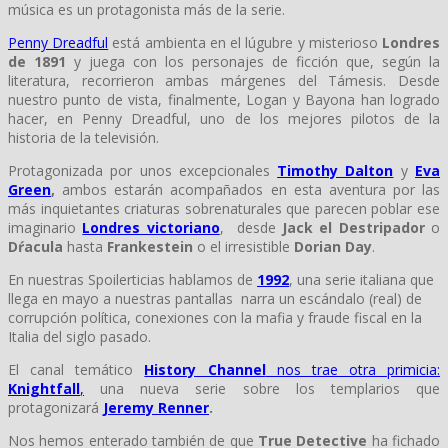
música es un protagonista más de la serie.
Penny Dreadful
está ambienta en el lúgubre y misterioso
Londres
de 1891
y juega con los personajes de ficción que, según la
literatura, recorrieron ambas márgenes del Támesis. Desde
nuestro punto de vista, finalmente, Logan y Bayona han logrado
hacer, en Penny Dreadful, uno de los mejores pilotos de la
historia de la televisión.
Protagonizada por unos excepcionales
Timothy Dalton
y
Eva
Green
,
ambos estarán acompañados en esta aventura por las
más inquietantes criaturas sobrenaturales que parecen poblar ese
imaginario
Londres victoriano
, desde
Jack el Destripador
o
Dŕacula
hasta
Frankestein
o el irresistible
Dorian Day
.
En nuestras Spoilerticias hablamos de
1992
, una serie italiana que
llega en mayo a nuestras pantallas narra un escándalo (real) de
corrupción política, conexiones con la mafia y fraude fiscal en la
Italia del siglo pasado.
El canal temático
History Channel
nos trae otra primicia:
Knightfall
,
una nueva serie sobre los templarios que
protagonizará
Jeremy Renner
.
Nos hemos enterado también de que
True Detective
ha fichado