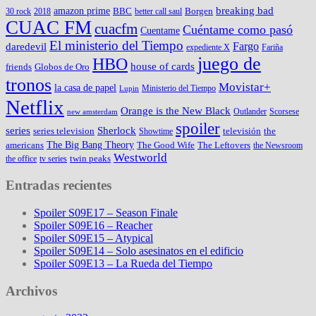
amazon prime
breaking bad
BBC
Borgen
30 rock
2018
better call saul
CUAC FM
cuacfm
Cuéntame como pasó
Cuentame
El ministerio del Tiempo
Fargo
daredevil
expediente X
Fariña
juego de
HBO
house of cards
friends
Globos de Oro
tronos
Movistar+
la casa de papel
Ministerio del Tiempo
Lupin
Netflix
Orange is the New Black
Outlander
Scorsese
new amsterdam
spoiler
series
Sherlock
series television
televisión
the
Showtime
The Big Bang Theory
americans
The Good Wife
The Leftovers
the Newsroom
Westworld
twin peaks
the office
tv series
Entradas recientes
Spoiler S09E17 – Season Finale
Spoiler S09E16 – Reacher
Spoiler S09E15 – Atypical
Spoiler S09E14 – Solo asesinatos en el edificio
Spoiler S09E13 – La Rueda del Tiempo
Archivos