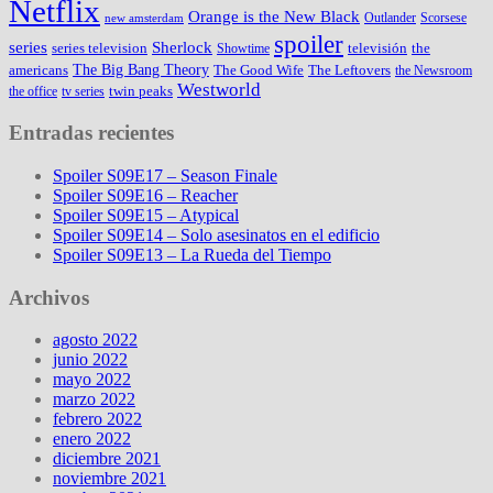
Netflix
Orange is the New Black
Outlander
Scorsese
new amsterdam
spoiler
series
Sherlock
series television
televisión
the
Showtime
The Big Bang Theory
americans
The Good Wife
The Leftovers
the Newsroom
Westworld
twin peaks
the office
tv series
Entradas recientes
Spoiler S09E17 – Season Finale
Spoiler S09E16 – Reacher
Spoiler S09E15 – Atypical
Spoiler S09E14 – Solo asesinatos en el edificio
Spoiler S09E13 – La Rueda del Tiempo
Archivos
agosto 2022
junio 2022
mayo 2022
marzo 2022
febrero 2022
enero 2022
diciembre 2021
noviembre 2021