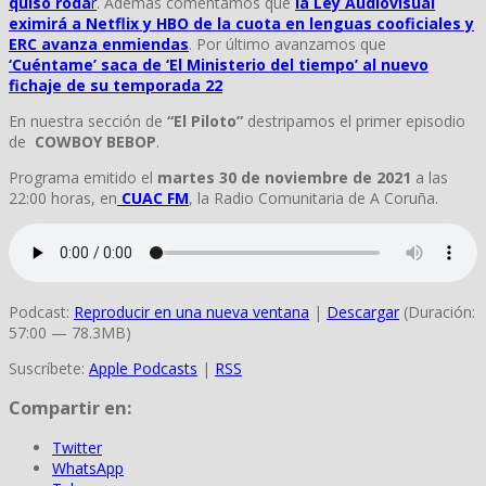
quiso roda
r
. Además comentamos que
la Ley Audiovisual
eximirá a Netflix y HBO de la cuota en lenguas cooficiales y
ERC avanza enmiendas
. Por último avanzamos que
‘Cuéntame’ saca de ‘El Ministerio del tiempo’ al nuevo
fichaje de su temporada 22
En nuestra sección de
“El Piloto”
destripamos el primer episodio
de
COWBOY BEBOP
.
Programa emitido el
martes 30 de noviembre de 2021
a las
22:00 horas, en
CUAC FM
, la Radio Comunitaria de A Coruña.
Podcast:
Reproducir en una nueva ventana
|
Descargar
(Duración:
57:00 — 78.3MB)
Suscríbete:
Apple Podcasts
|
RSS
Compartir en:
Twitter
WhatsApp