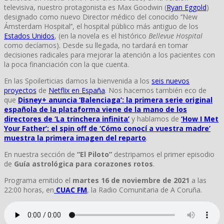
televisiva, nuestro protagonista es Max Goodwin (
Ryan Eggold
)
designado como nuevo Director médico del conocido ‘’New
Ámsterdam Hospital’’, el hospital público más antiguo de los
Estados Unidos
, (en la novela es el histórico
Bellevue Hospital
como decíamos). Desde su llegada, no tardará en tomar
decisiones radicales para mejorar la atención a los pacientes con
la poca financiación con la que cuenta.
En las Spoilerticias damos la bienvenida a los
seis nuevos
proyectos
de
Netflix en España
. Nos hacemos también eco de
que
Disney+ anuncia ‘Balenciaga’: la primera serie original
española de la plataforma viene de la mano de los
directores de ‘La trinchera infinita’
y hablamos de
‘How I Met
Your Father’: el spin off de ‘Cómo conocí a vuestra madre’
muestra la primera imagen del reparto
.
En nuestra sección de
“El Piloto”
destripamos el primer episodio
de
Guía astrológica para corazones rotos
.
Programa emitido el
martes 16 de noviembre de 2021
a las
22:00 horas, en
CUAC FM
, la Radio Comunitaria de A Coruña.