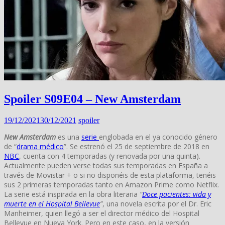
Spoiler S09E04 – New Amsterdam
19/12/2021
30/12/2021
spoiler
New Amsterdam
es una
serie
englobada en el ya conocido género
de “
drama médico
”. Se estrenó el 25 de septiembre de 2018 en
NBC
, cuenta con 4 temporadas (y renovada por una quinta).
Actualmente pueden verse todas sus temporadas en España a
través de Movistar + o si no disponéis de esta plataforma, tenéis
sus 2 primeras temporadas tanto en Amazon Prime como Netflix.
La serie está inspirada en la obra literaria
“
Doce pacientes: vida y
muerte en el Hospital Bellevue
”
, una novela escrita por el Dr. Eric
Manheimer, quien llegó a ser el director médico del Hospital
Bellevue en Nueva York. Pero en este caso, en la versión