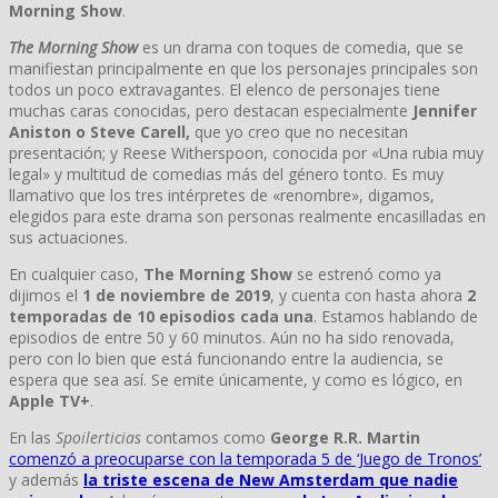
Morning Show
.
The Morning Show
es un drama con toques de comedia, que se
manifiestan principalmente en que los personajes principales son
todos un poco extravagantes. El elenco de personajes tiene
muchas caras conocidas, pero destacan especialmente
Jennifer
Aniston o Steve Carell,
que yo creo que no necesitan
presentación; y Reese Witherspoon, conocida por «Una rubia muy
legal» y multitud de comedias más del género tonto. Es muy
llamativo que los tres intérpretes de «renombre», digamos,
elegidos para este drama son personas realmente encasilladas en
sus actuaciones.
En cualquier caso,
The Morning Show
se estrenó como ya
dijimos el
1 de noviembre de 2019
, y cuenta con hasta ahora
2
temporadas de 10 episodios cada una
. Estamos hablando de
episodios de entre 50 y 60 minutos. Aún no ha sido renovada,
pero con lo bien que está funcionando entre la audiencia, se
espera que sea así. Se emite únicamente, y como es lógico, en
Apple TV+
.
En las
Spoilerticias
contamos como
George R.R. Martin
comenzó a preocuparse con la temporada 5 de ‘Juego de Tronos’
y además
la triste escena de New Amsterdam que nadie