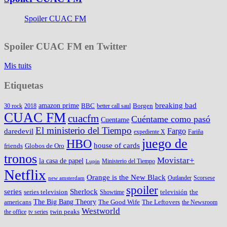
Spoiler CUAC FM
Spoiler CUAC FM en Twitter
Mis tuits
Etiquetas
amazon prime
breaking bad
BBC
Borgen
30 rock
2018
better call saul
CUAC FM
cuacfm
Cuéntame como pasó
Cuentame
El ministerio del Tiempo
Fargo
daredevil
expediente X
Fariña
juego de
HBO
house of cards
friends
Globos de Oro
tronos
Movistar+
la casa de papel
Ministerio del Tiempo
Lupin
Netflix
Orange is the New Black
Outlander
Scorsese
new amsterdam
spoiler
series
Sherlock
series television
televisión
the
Showtime
The Big Bang Theory
americans
The Good Wife
The Leftovers
the Newsroom
Westworld
twin peaks
the office
tv series