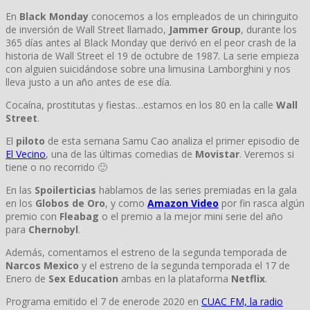
En
Black Monday
conocemos a los empleados de un chiringuito
de inversión de Wall Street llamado,
Jammer Group
, durante los
365 días antes al Black Monday que derivó en el peor crash de la
historia de Wall Street el 19 de octubre de 1987. La serie empieza
con alguien suicidándose sobre una limusina Lamborghini y nos
lleva justo a un año antes de ese día.
Cocaína, prostitutas y fiestas…estamos en los 80 en la calle
Wall
Street
.
El
piloto
de esta semana Samu Cao analiza el primer episodio de
El Vecino
, una de las últimas comedias de
Movistar
. Veremos si
tiene o no recorrido 🙂
En las
Spoilerticias
hablamos de las series premiadas en la gala
en los
Globos de Oro
, y como
Amazon Video
por fin rasca algún
premio con
Fleabag
o el premio a la mejor mini serie del año
para
Chernobyl
.
Además, comentamos el estreno de la segunda temporada de
Narcos Mexico
y el estreno de la segunda temporada el 17 de
Enero de
Sex Education
ambas en la plataforma
Netflix
.
Programa emitido el 7 de enerode 2020 en
CUAC FM, la radio