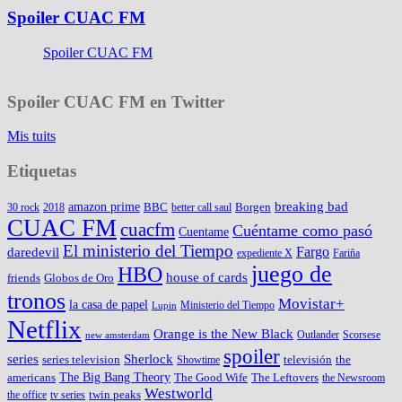
Spoiler CUAC FM
Spoiler CUAC FM
Spoiler CUAC FM en Twitter
Mis tuits
Etiquetas
amazon prime
breaking bad
BBC
Borgen
30 rock
2018
better call saul
CUAC FM
cuacfm
Cuéntame como pasó
Cuentame
El ministerio del Tiempo
Fargo
daredevil
expediente X
Fariña
juego de
HBO
house of cards
friends
Globos de Oro
tronos
Movistar+
la casa de papel
Ministerio del Tiempo
Lupin
Netflix
Orange is the New Black
Outlander
Scorsese
new amsterdam
spoiler
series
Sherlock
series television
televisión
the
Showtime
The Big Bang Theory
americans
The Good Wife
The Leftovers
the Newsroom
Westworld
twin peaks
the office
tv series