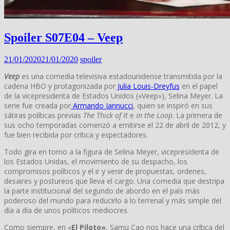
Spoiler S07E04 – Veep
21/01/2020
21/01/2020
spoiler
Veep
es una comedia televisiva estadounidense transmitida por la
cadena HBO y protagonizada por
Julia Louis-Dreyfus
en el papel
de la vicepresidenta de Estados Unidos («Veep»), Selina Meyer. La
serie fue creada por
Armando Iannucci
, quien se inspiró en sus
sátiras políticas previas
The Thick of It
e
In the Loop
. La primera de
sus ocho temporadas comenzó a emitirse el 22 de abril de 2012, y
fue bien recibida por crítica y espectadores.
Todo gira en torno a la figura de Selina Meyer, vicepresidenta de
los Estados Unidas, el movimiento de su despacho, los
compromisos políticos y el ir y venir de propuestas, ordenes,
desaires y postureos que lleva el cargo. Una comedia que destripa
la parte institucional del segundo de abordo en el país más
poderoso del mundo para reducirlo a lo terrenal y más simple del
día a día de unos políticos mediocres.
Como siempre, en «
El Piloto»
, Samu Cao nos hace una crítica del