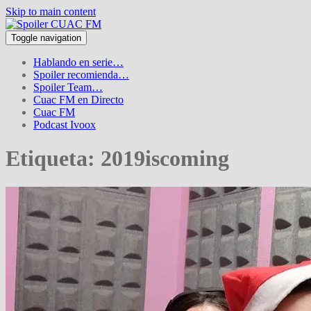
Skip to main content
Toggle navigation
Hablando en serie…
Spoiler recomienda…
Spoiler Team…
Cuac FM en Directo
Cuac FM
Podcast Ivoox
Etiqueta:
2019iscoming