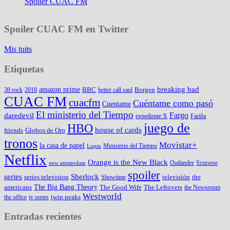
Spoiler CUAC FM
Spoiler CUAC FM en Twitter
Mis tuits
Etiquetas
amazon prime
breaking bad
BBC
Borgen
30 rock
2018
better call saul
CUAC FM
cuacfm
Cuéntame como pasó
Cuentame
El ministerio del Tiempo
Fargo
daredevil
expediente X
Fariña
juego de
HBO
house of cards
friends
Globos de Oro
tronos
Movistar+
la casa de papel
Ministerio del Tiempo
Lupin
Netflix
Orange is the New Black
Outlander
Scorsese
new amsterdam
spoiler
series
Sherlock
series television
televisión
the
Showtime
The Big Bang Theory
americans
The Good Wife
The Leftovers
the Newsroom
Westworld
twin peaks
the office
tv series
Entradas recientes