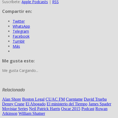
Suscríbete:
Apple Podcasts
|
RSS
Compartir en:
Twitter
WhatsApp
Telegram
Facebook
Tumblr
Más
Me gusta esto:
Me gusta
Cargando...
Relacionado
Alan Shore
Boston Legal
CUAC FM
Cuentame
David Trueba
Denny Crane
El Abogado
El ministerio del Tiempo
James Spader
Movistar Series
Neil Patrick Harris
Oscar 2015
Podcast
Rowan
Atkinson
William Shatner