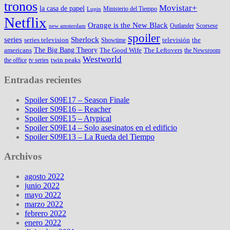
tronos
Movistar+
la casa de papel
Ministerio del Tiempo
Lupin
Netflix
Orange is the New Black
Outlander
Scorsese
new amsterdam
spoiler
series
Sherlock
series television
televisión
the
Showtime
The Big Bang Theory
americans
The Good Wife
The Leftovers
the Newsroom
Westworld
twin peaks
the office
tv series
Entradas recientes
Spoiler S09E17 – Season Finale
Spoiler S09E16 – Reacher
Spoiler S09E15 – Atypical
Spoiler S09E14 – Solo asesinatos en el edificio
Spoiler S09E13 – La Rueda del Tiempo
Archivos
agosto 2022
junio 2022
mayo 2022
marzo 2022
febrero 2022
enero 2022