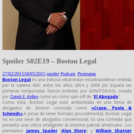
Spoiler S02E19 – Boston Legal
27/02/2015
18/05/2015
spoiler
Podcast
,
Programa
Boston Legal
es una exitosa «dramedia» estadounidense emitida
por la cadena ABC entre los años 2004 y 2008 (en España las
primeras temporadas fueron emitidas por AXN/FOX/A3), creada
por
David E. Kelley
como un como spin-off de “
El Abogado
”.
Como ésta, Boston Legal está ambientada en una firma de
abogados de Boston conocida como
«Crane, Poole &
Schmidt»
.A pesar de tener formato procedimental, Boston Legal
no es una serie de abogados convencional. Es una comedia que
presenta una crítica inteligente al sistema judicial americano. Los
premiados
James Spader
(
Alan Shore
) y
William Shatner