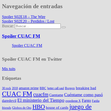
Navegación de entradas
Spoiler S02E18 – The Wire
Spoiler S02E20 – Perdidos / Lost
Buscar:
Spoiler CUAC FM
Spoiler CUAC FM
Spoiler CUAC FM en Twitter
Mis tuits
Etiquetas
amazon prime
breaking bad
BBC
Borgen
30 rock
2018
better call saul
CUAC FM
cuacfm
Cuéntame como pasó
Cuentame
El ministerio del Tiempo
Fargo
daredevil
expediente X
Fariña
juego de
HBO
house of cards
friends
Globos de Oro